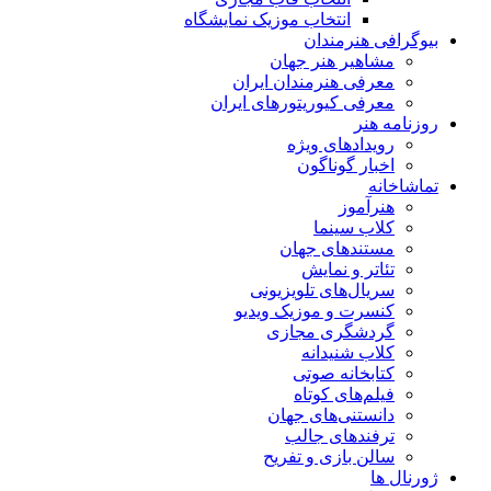
انتخاب موزیک نمایشگاه
بیوگرافی هنرمندان
مشاهیر هنر جهان
معرفی هنرمندان ایران
معرفی کیوریتورهای ایران
روزنامه هنر
رویدادهای ویژه
اخبار گوناگون
تماشاخانه
هنرآموز
کلاب سینما
مستندهای جهان
تئاتر و نمایش
سریال‌های تلویزیونی
کنسرت و موزیک ویدیو
گردشگری مجازی
کلاب شنیدانه
کتابخانه صوتی
فیلم‌های کوتاه
دانستنی‌های جهان
ترفندهای جالب
سالن بازی و تفریح
ژورنال ها