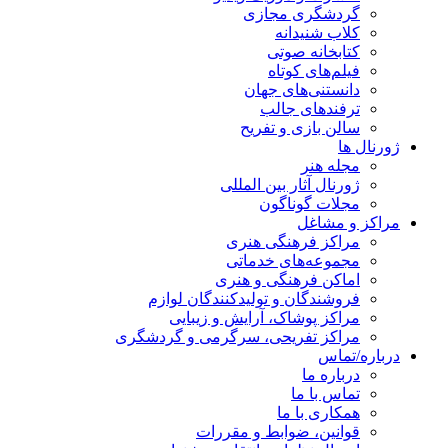
گردشگری مجازی
کلاب شنیدانه
کتابخانه صوتی
فیلم‌های کوتاه
دانستنی‌های جهان
ترفندهای جالب
سالن بازی و تفریح
ژورنال ها
مجله هنر
ژورنال آثار بین المللی
مجلات گوناگون
مراکز و مشاغل
مراکز فرهنگی هنری
مجموعه‌های خدماتی
اماکن فرهنگی و هنری
فروشندگان و تولیدکنندگان لوازم
مراکز پوشاک، آرایش و زیبایی
مراکز تفریحی، سرگرمی و گردشگری
درباره/تماس
درباره ما
تماس با ما
همکاری با ما
قوانین، ضوابط و مقررات