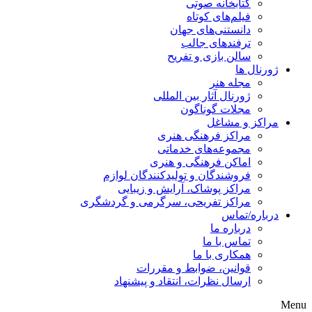
کتابخانه صوتی
فیلم‌های کوتاه
دانستنی‌های جهان
ترفندهای جالب
سالن بازی و تفریح
ژورنال ها
مجله هنر
ژورنال آثار بین المللی
مجلات گوناگون
مراکز و مشاغل
مراکز فرهنگی هنری
مجموعه‌های خدماتی
اماکن فرهنگی و هنری
فروشندگان و تولیدکنندگان لوازم
مراکز پوشاک، آرایش و زیبایی
مراکز تفریحی، سرگرمی و گردشگری
درباره/تماس
درباره ما
تماس با ما
همکاری با ما
قوانین، ضوابط و مقررات
ارسال نظرات، انتقاد و پیشنهاد
Menu