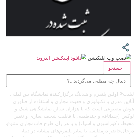
جستجو
لیلیت® اولین پلتفرم و هلدینگ برگزارکنندهٔ نمایشگاه بین‌المللی
آنلاین مدرن با تکنولوژی واقعیت مجازی و استفاده از فناوری
هوش مصنوعی است که با هزاران سالن نمایشگاهی شیک و
لوکس (چنداتاقه و چندطبقه، با قابلیت شخصی‌سازی و تغییر
محیط، دکوراسیون و اشیاء) و با هزاران طرح قاب‌مجازی متنوع،
درحال‌حاضر درمقایسه با سایر پلتفرم‌های مشابه در دنیا،