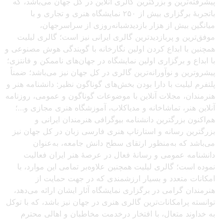
پیشرفته‌ترین و بزرگترین گالری آنلاین در کل جهان می‌باشد، که
باتجربهٔ برگزاری بیش از ۲۵۰ نمایشگاه هنری و تجاری و با
میانگین بیش از هزار بازدیدشبانه‌روزی از سراسرجهان،
موفق‌ترین و پربازدیدترین گالری ایرانی نیز است؛ گالری لیلیت
همچنین با ابداع کردن اولین نگارخانه با گویندگی هوش مصنوعی و
با ابداع و برگزاری اولین نمایشگاه در جهان‌های ناممکن و فانتزی؛
پیشروترین و نوآورانه‌ترین گالری در کل جهان نیز می‌باشد؛ ضمناً
پلتفرم لیلیت با دارا بودن بخش‌های گوناگون نظیر: دانشنامه هنر و
هنرمندان، مجلات آنلاین با موضوعات گوناگون و عمومی، روزنامه
آنلاین هنر، تماشاخانه و مدیاکلاب، آموزشگاه هنری مجازی و…؛
هم‌اکنون بزرگترین دانشنامه بیوگرافی هنرمندان ایرانی و
بزرگترین رسانه و استارتاپ هنری فارسی زبان در کل جهان نیز
می‌باشد که به‌منظور ارتقای سطح دانش جامعه، به‌عنوان
دانشنامه عمومی و رسانهٔ فعال در عرصهٔ هنر ایران فعالیت
نموده است؛ گالری لیلیت همچنین علاوه‌بر تمامی این موارد، با
امکانات متعدد و بسیار ارزشمندی که در جهت حمایت از
هنرمندان گرامی در برگزاری نمایشگاه آثار ایشان ارائه می‌دهد،
توانسته پرامکانات‌ترین گالری هنری در جهان نیز باشد، که با توکل
به خداوند متعال، با افتخار درخدمت مخاطبان و اهالی محترم