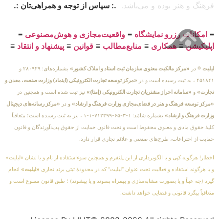
فرهنگ و هنر بوده و می‌باشد.
.: سپاس از توجه و همراهی‌تان :.
≡
امکانات رزرو نمایشگاه
≡
واقعیت‌مجازی و هوش‌مصنوعی
≡
اپلیکیشن
≡
همکاری
≡
منابع‌مطالب
≡
قوانین
≡
پیشنهاد و انتقاد
≡
لیلیت
® در
«مرکز مالکیت معنوی سازمان ثبت اسناد و املاک کشور»
بشماره‌های: ۲۸۰۹۲۹ و
۴۵۱۸۴۱ ، به ثبت رسیده است و در
«مرکز توسعه تجارت الکترونیکی (اینماد) وزارت صنعت، معدن و
تجارت»
و
«سامانه احراز مشتریان تجارت الکترونیکی (اِمتا)»
نیز ثبت شده است و همچنین در
«مرکز توسعه فرهنگ و هنر در فضای‌مجازی وزارت فرهنگ و ارشاد»
و در
«مرکز رسانه‌های دیجیتال
وزارت فرهنگ و ارشاد»
بشماره شامَد: ۱-۳-۶۵-۷۱۲۳۹۹-۱-۱ ، نیز به ثبت رسیده است؛ متعاقباً
کلیهٔ حقوق مادی و معنوی محفوظ است و تحت قانون حمایت از حقوق پدیدآورندگان و قانون
حمایت از اختراعات، طرح‌های صنعتی و علائم تجاری قرار دارد.
اخطار! هرگونه کپی و یا الگوبرداری از این پلتفرم و همچنین سوءاستفاده از نام و یا نشان «لیلیت»
و یا هرگونه استفاده و فعالیت تحت عنوان “لیلیت” که در محدودهٔ ثبتی برند تجاری
«لیلیت»
انجام
گیرد (چه عیناً و یا بصورت مشابه‌سازی و بهمراه پسوند و یا پیشوند) ؛ طبق قانون ممنوع است و
متعاقباً پیگرد قانونی و قضایی خواهد داشت!