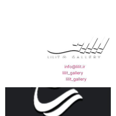
❖ رایـانـامـه :
info@lilit.ir
❖ تــلــگــرام :
lilit_gallery
❖اینستاگرام:
lilit_gallery