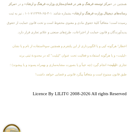
همچنین در
«مرکز توسعه فرهنگ و هنر در فضای‌مجازی وزارت فرهنگ و ارشاد»
و در
«مرکز
رسانه‌های دیجیتال وزارت فرهنگ و ارشاد»
بشماره شامَد: ۱-۳-۶۵-۷۱۲۳۹۹-۱-۱ ، نیز به ثبت
رسیده است؛ متعاقباً کلیهٔ حقوق مادی و معنوی محفوظ است و تحت قانون حمایت از حقوق
پدیدآورندگان و قانون حمایت از اختراعات، طرح‌های صنعتی و علائم تجاری قرار دارد.
اخطار! هرگونه کپی و یا الگوبرداری از این پلتفرم و همچنین سوءاستفاده از نام و یا نشان
«لیلیت» و یا هرگونه استفاده و فعالیت تحت عنوان “لیلیت” که در محدودهٔ ثبتی برند
تجاری
«لیلیت»
انجام گیرد (چه عیناً و یا بصورت مشابه‌سازی و بهمراه پسوند و یا پیشوند) ؛
طبق قانون ممنوع است و متعاقباً پیگرد قانونی و قضایی خواهد داشت!
Licence By LILIT© 2008-2026 All rights Reserved