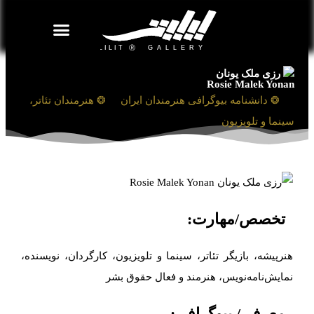
روزنامه هنر
درباره/تماس
مراکز و مشاغل
گالری و نمایشگاه
بیوگرافی هنرمندان
رزی ملک یونان
Rosie Malek Yonan
❯
❂ دانشنامه بیوگرافی هنرمندان ایران
❯
❂ هنرمندان تئاتر،
سینما و تلویزیون
تخصص/مهارت:
هنرپیشه، بازیگر تئاتر، سینما و تلویزیون، کارگردان، نویسنده،
نمایش‌نامه‌نویس، هنرمند و فعال حقوق بشر
معرفی/ بیوگرافی: