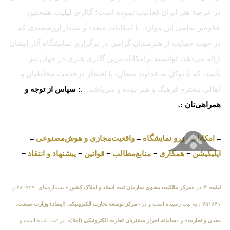
در عرصهٔ هنر ایران فعالیت نموده است؛ گالری لیلیت همچنین
علاوه‌بر تمامی این موارد، با امکانات متعدد و بسیار ارزشمندی که
در جهت حمایت از هنرمندان گرامی در برگزاری نمایشگاه آثار ایشان
ارائه می‌دهد، توانسته پرامکانات‌ترین گالری هنری در جهان نیز
باشد، که با توکل به خداوند متعال، با افتخار درخدمت مخاطبان و
اهالی محترم فرهنگ و هنر بوده و می‌باشد.
.: سپاس از توجه و
همراهی‌تان :.
≡
امکانات رزرو نمایشگاه
≡
واقعیت‌مجازی و هوش‌مصنوعی
≡
اپلیکیشن
≡
همکاری
≡
منابع‌مطالب
≡
قوانین
≡
پیشنهاد و انتقاد
≡
لیلیت
® در
«مرکز مالکیت معنوی سازمان ثبت اسناد و املاک کشور»
بشماره‌های: ۲۸۰۹۲۹ و
۴۵۱۸۴۱ ، به ثبت رسیده است و در
«مرکز توسعه تجارت الکترونیکی (اینماد) وزارت صنعت،
معدن و تجارت»
و
«سامانه احراز مشتریان تجارت الکترونیکی (اِمتا)»
نیز ثبت شده است و