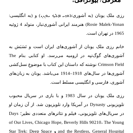
رزی ملک یونان (به آشوری:ܪܘܙܝ ܡܠܟ ܝܘܢܢ) و (به انگلیسی:
Rosie Malek-Yonan) هنرمند ایرانی آشوری‌تبار، متولد 4 ژوئیه
1965 در تهران است.
خانم رزی ملک یونان از آشوری‌های ایران است و نَسَبَش به
آشوری‌های گوگ‌تپه در ارومیه می‌رسد. او کتابی بنام The
Crimson Field نوشته که داستان این کتاب با موضوعِ نسل‌کشی
آشوری‌ها در سال‌های 1918–1914 می‌باشد. یونان به زبان‌های
آشوری، فارسی و انگلیسی مسلط است.
رزی ملک یونان در سال 1983 و با بازی در سریال محبوب
تلویزیونی Dynasty در آمریکا وارد تلویزیون شد. از آن زمان او
در سریال‌های تلویزیونی، فیلم و تئاترهای متعددی نظیر؛ Days
of Our Lives, Chicago Hope, Beverly Hills 90210، The Young
and the Restless, General Hospital و Star Trek: Deep Space