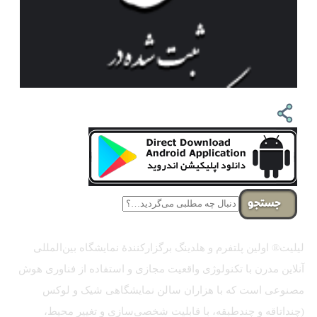
جستجو
لیلیت® اولین پلتفرم و هلدینگ برگزارکنندهٔ نمایشگاه بین‌المللی
آنلاین مدرن با تکنولوژی واقعیت مجازی و استفاده از فناوری هوش
مصنوعی است که با هزاران سالن نمایشگاهی شیک و لوکس
(چنداتاقه و چندطبقه، با قابلیت شخصی‌سازی و تغییر محیط،