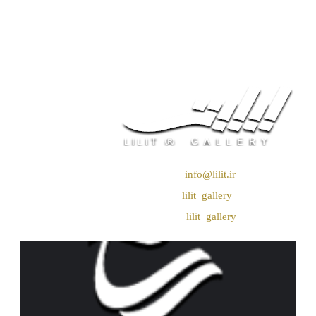
❖ رایـانـامـه :
info@lilit.ir
❖ تــلــگــرام :
lilit_gallery
❖اینستاگرام:
lilit_gallery