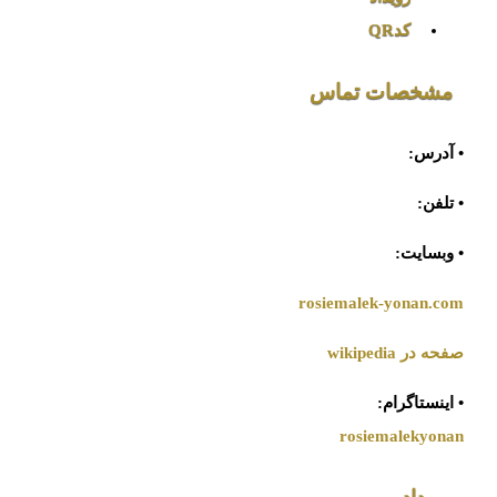
کدQR
مشخصات تماس
• آدرس:
• تلفن:
• وبسایت:
rosiemalek-yonan.com
صفحه در wikipedia
• اینستاگرام:
rosiemalekyonan