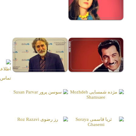
حسن جوهرچی
Hasan Joharchi
آیلین ویگن
Ilen Vigen Derderian
علی میری
رضا توکلی
Reza Tavakoli
Ali Miri
سوسن پرور
مژده شمسایی
Susan Parvar
Mozhdeh Shamsaee
رز رضوی
ثریا قاسمی
Roz Razavi