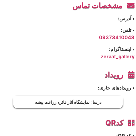
مشخصات تماس
• آدرس:
• تلفن:
09373410048
• اینستاگرام:
zeraat_gallery
رویداد
• رویدادهای جاری:
درسا ¦ نمایشگاه آثار فائزه زراعت پیشه
کدQR
• کد QR: