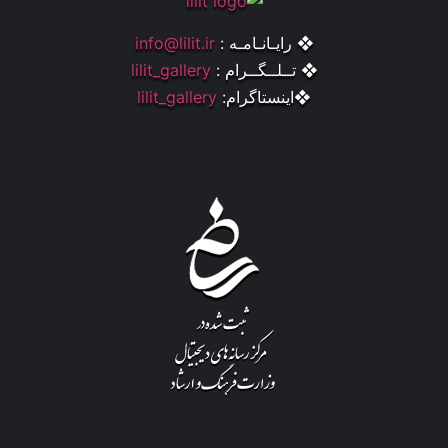
❖ رایـانـامـه :
info@lilit.ir
❖ تــلــگــرام :
lilit_gallery
❖اینستاگرام:
lilit_gallery