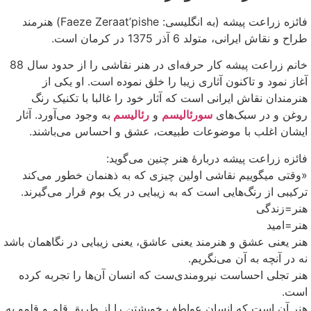
فائزه زراعت پیشه (به انگلیسی: Faeze Zeraat’pishe) هنرمند
طراح و نقاش ایرانی، متولد 6 آذر 1375 در کرمان است.
خانم زراعت پیشه کار حرفه‌ای در هنر نقاشی را از حدود سال 88
آغاز نمود و تاکنون آثاری زیبا را خلق نموده است. او یکی از
هنرمندان نقاش ایرانی است که آثار خود را غالبا با تکنیک رنگ
روغن و در سبک‌های
سورئالیسم
و
رئالیسم
به وجود می‌آورد. آثار
ایشان اغلب با موضوعات طبیعت، عشق و احساس می‌باشند.
فائزه زراعت پیشه دربارهٔ هنر چنین می‌گوید:
«وقتی میگوییم نقاشی اولین چیزی که به ذهنمان خطور می‌کند
ترکیبی از رنگ‌هایی است که به زیبایی در یک بوم قرار می‌گیرند.
هنر=زندگی
هنر=امید
هنر یعنی عشق و هنرمند یعنی عاشق، یعنی زیبایی در نگاهمان باشد
نه در آنچه به آن می‌نگریم.
هنر تجلی احساست نیرومندی‌ست که انسان آن‌ها را تجربه کرده
است.
هنر آن است که انسان عواطف خویشتن را از طریق قلم و قلمو به