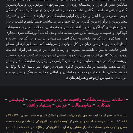
میانگین بیش از هزار بازدیدشبانه‌روزی از سراسرجهان، موفق‌ترین و پربازدیدترین
گالری ایرانی نیز است؛ گالری لیلیت همچنین با ابداع کردن اولین نگارخانه با گویندگی
هوش مصنوعی و با ابداع و برگزاری اولین نمایشگاه در جهان‌های ناممکن و فانتزی؛
پیشروترین و نوآورانه‌ترین گالری در کل جهان نیز می‌باشد؛ ضمناً پلتفرم لیلیت با دارا
بودن بخش‌های گوناگون نظیر: دانشنامه هنر و هنرمندان، مجلات آنلاین با موضوعات
گوناگون و عمومی، روزنامه آنلاین هنر، تماشاخانه و مدیاکلاب، آموزشگاه هنری مجازی
و…؛ هم‌اکنون بزرگترین دانشنامه بیوگرافی هنرمندان ایرانی و بزرگترین رسانه و
استارتاپ هنری فارسی زبان در کل جهان نیز می‌باشد که به‌منظور ارتقای سطح
دانش جامعه، به‌عنوان دانشنامه عمومی و رسانهٔ فعال در عرصهٔ هنر ایران فعالیت
نموده است؛ گالری لیلیت همچنین علاوه‌بر تمامی این موارد، با امکانات متعدد و بسیار
ارزشمندی که در جهت حمایت از هنرمندان گرامی در برگزاری نمایشگاه آثار ایشان
ارائه می‌دهد، توانسته پرامکانات‌ترین گالری هنری در جهان نیز باشد، که با توکل به
خداوند متعال، با افتخار درخدمت مخاطبان و اهالی محترم فرهنگ و هنر بوده و
می‌باشد.
.: سپاس از توجه و همراهی‌تان :.
≡
امکانات رزرو نمایشگاه
≡
واقعیت‌مجازی و هوش‌مصنوعی
≡
اپلیکیشن
≡
همکاری
≡
منابع‌مطالب
≡
قوانین
≡
پیشنهاد و انتقاد
≡
لیلیت
® در
«مرکز مالکیت معنوی سازمان ثبت اسناد و املاک کشور»
بشماره‌های: ۲۸۰۹۲۹ و
۴۵۱۸۴۱ ، به ثبت رسیده است و در
«مرکز توسعه تجارت الکترونیکی (اینماد) وزارت صنعت،
معدن و تجارت»
و
«سامانه احراز مشتریان تجارت الکترونیکی (اِمتا)»
نیز ثبت شده است و