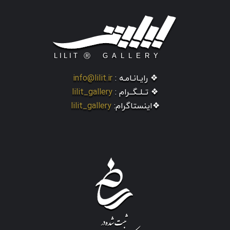
❖ رایـانـامـه :
info@lilit.ir
❖ تــلــگــرام :
lilit_gallery
❖اینستاگرام:
lilit_gallery