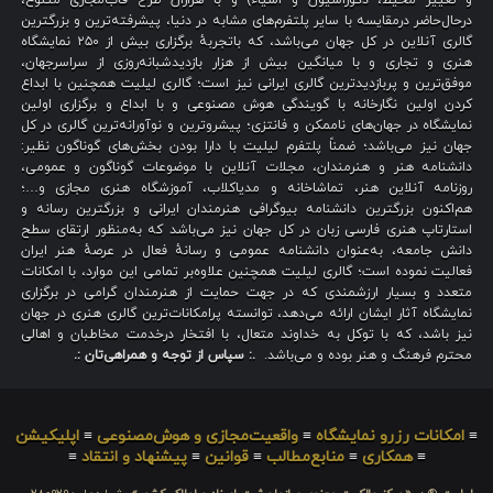
و تغییر محیط، دکوراسیون و اشیاء) و با هزاران طرح قاب‌مجازی متنوع،
درحال‌حاضر درمقایسه با سایر پلتفرم‌های مشابه در دنیا، پیشرفته‌ترین و بزرگترین
گالری آنلاین در کل جهان می‌باشد، که باتجربهٔ برگزاری بیش از ۲۵۰ نمایشگاه
هنری و تجاری و با میانگین بیش از هزار بازدیدشبانه‌روزی از سراسرجهان،
موفق‌ترین و پربازدیدترین گالری ایرانی نیز است؛ گالری لیلیت همچنین با ابداع
کردن اولین نگارخانه با گویندگی هوش مصنوعی و با ابداع و برگزاری اولین
نمایشگاه در جهان‌های ناممکن و فانتزی؛ پیشروترین و نوآورانه‌ترین گالری در کل
جهان نیز می‌باشد؛ ضمناً پلتفرم لیلیت با دارا بودن بخش‌های گوناگون نظیر:
دانشنامه هنر و هنرمندان، مجلات آنلاین با موضوعات گوناگون و عمومی،
روزنامه آنلاین هنر، تماشاخانه و مدیاکلاب، آموزشگاه هنری مجازی و…؛
هم‌اکنون بزرگترین دانشنامه بیوگرافی هنرمندان ایرانی و بزرگترین رسانه و
استارتاپ هنری فارسی زبان در کل جهان نیز می‌باشد که به‌منظور ارتقای سطح
دانش جامعه، به‌عنوان دانشنامه عمومی و رسانهٔ فعال در عرصهٔ هنر ایران
فعالیت نموده است؛ گالری لیلیت همچنین علاوه‌بر تمامی این موارد، با امکانات
متعدد و بسیار ارزشمندی که در جهت حمایت از هنرمندان گرامی در برگزاری
نمایشگاه آثار ایشان ارائه می‌دهد، توانسته پرامکانات‌ترین گالری هنری در جهان
نیز باشد، که با توکل به خداوند متعال، با افتخار درخدمت مخاطبان و اهالی
محترم فرهنگ و هنر بوده و می‌باشد.
.: سپاس از توجه و همراهی‌تان :.
≡
امکانات رزرو نمایشگاه
≡
واقعیت‌مجازی و هوش‌مصنوعی
≡
اپلیکیشن
≡
همکاری
≡
منابع‌مطالب
≡
قوانین
≡
پیشنهاد و انتقاد
≡