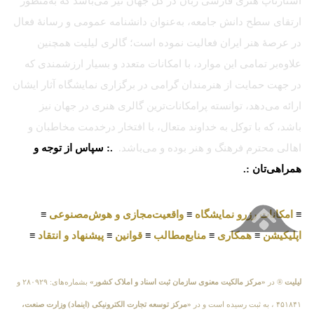
استارتاپ هنری فارسی زبان در کل جهان نیز می‌باشد که به‌منظور
ارتقای سطح دانش جامعه، به‌عنوان دانشنامه عمومی و رسانهٔ فعال
در عرصهٔ هنر ایران فعالیت نموده است؛ گالری لیلیت همچنین
علاوه‌بر تمامی این موارد، با امکانات متعدد و بسیار ارزشمندی که
در جهت حمایت از هنرمندان گرامی در برگزاری نمایشگاه آثار ایشان
ارائه می‌دهد، توانسته پرامکانات‌ترین گالری هنری در جهان نیز
باشد، که با توکل به خداوند متعال، با افتخار درخدمت مخاطبان و
اهالی محترم فرهنگ و هنر بوده و می‌باشد.
.: سپاس از توجه و
همراهی‌تان :.
≡
امکانات رزرو نمایشگاه
≡
واقعیت‌مجازی و هوش‌مصنوعی
≡
اپلیکیشن
≡
همکاری
≡
منابع‌مطالب
≡
قوانین
≡
پیشنهاد و انتقاد
≡
لیلیت
® در
«مرکز مالکیت معنوی سازمان ثبت اسناد و املاک کشور»
بشماره‌های: ۲۸۰۹۲۹ و
۴۵۱۸۴۱ ، به ثبت رسیده است و در
«مرکز توسعه تجارت الکترونیکی (اینماد) وزارت صنعت،