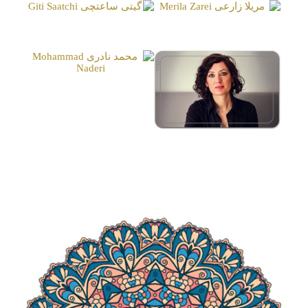
مریلا زارعی
گیتی ساعتچی
Giti Saatchi
Merila Zarei
محمد نادری
Mohammad Naderi
ملیکا فروتن (نایکا)
Melika Foroutan (Naika)