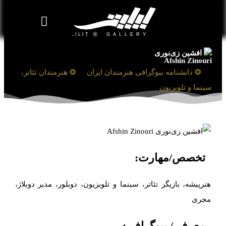
روزنامه هنر
درباره/تماس
مراکز و مشاغل
گالری و نمایشگاه
بیوگرافی هنرمندان
افشین زی‌نوری
Afshin Zinouri
❯
❂ دانشنامه بیوگرافی هنرمندان ایران
❯
❂ هنرمندان تئاتر،
سینما و تلویزیون
تخصص/مهارت:
هنرپیشه، بازیگر تئاتر، سینما و تلویزیون، دوبلور، مدیر دوبلاژ،
مجری
معرفی/ بیوگرافی: