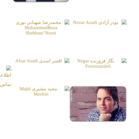
مجید بهشتی
Majid Beheshti
نوذر آزادی
Nozar Azadi
محمدرضا شهبانی نوری
MohammadReza
Shahbani’Noori
افسر اسدی
نگار فروزنده
Afsar Asadi
Negar Foroozandeh
مجید مشیری
Majid Moshiri
شهرام قائدی
Shahram Ghaedi