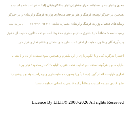
معدن و تجارت»
و
«سامانه احراز مشتریان تجارت الکترونیکی (اِمتا)»
نیز ثبت شده است و
همچنین در
«مرکز توسعه فرهنگ و هنر در فضای‌مجازی وزارت فرهنگ و ارشاد»
و در
«مرکز
رسانه‌های دیجیتال وزارت فرهنگ و ارشاد»
بشماره شامَد: ۱-۳-۶۵-۷۱۲۳۹۹-۱-۱ ، نیز به ثبت
رسیده است؛ متعاقباً کلیهٔ حقوق مادی و معنوی محفوظ است و تحت قانون حمایت از حقوق
پدیدآورندگان و قانون حمایت از اختراعات، طرح‌های صنعتی و علائم تجاری قرار دارد.
اخطار! هرگونه کپی و یا الگوبرداری از این پلتفرم و همچنین سوءاستفاده از نام و یا نشان
«لیلیت» و یا هرگونه استفاده و فعالیت تحت عنوان “لیلیت” که در محدودهٔ ثبتی برند
تجاری
«لیلیت»
انجام گیرد (چه عیناً و یا بصورت مشابه‌سازی و بهمراه پسوند و یا پیشوند) ؛
طبق قانون ممنوع است و متعاقباً پیگرد قانونی و قضایی خواهد داشت!
Licence By LILIT© 2008-2026 All rights Reserved