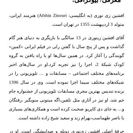
افشین زی نوری (به انگلیسی: Afshin Zinouri) هنرمند ایرانی،
متولد 3 اردیبهشت 1355 در تهران است.
آقای افشین زینوری در 13 سالگی با بازیگری به دنیای هنر گام
گذاشت و پس از پنج سال با گفتن رلی در فیلم ایرانی «کمین»
گویندگی را آغاز کرد. در همین سال‌ها او با راه یافتن به گروه
کودک شبکهٔ 2، اجرا را نیز تجربه کرد.او در سال‌های اخیر
برنامه‌های مختلف اجتماعی – مسابقات و … تلویزیونی را در
شبکه‌های مختلف سیما اجرا نموده است. وی در سال 1396
برنده تندیس بهترین مجری مسابقات تلویزیونی از جشنواره جام
جم شد. او نیز در آثاری مثل تلقین،اگه میتونی منوبگیر ،رفتگان
و… به جای دی کاپریو صحبت کرده است و همکاری‌های بسیاری
با ناصر طهماسب،بهرام زند و سعید شیخ زاده داشته است.
حرفهٔ اصلی افشین زی‌نوری دوبله و صداپیشگی است. او در