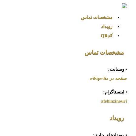
مشخصات تماس
رویداد
کدQR
مشخصات تماس
• وبسایت:
صفحه در wikipedia
• اینستاگرام:
afshinzinouri
رویداد
• رویدادهای جاری: