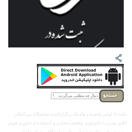
جستجو
لیلیت® اولین پلتفرم و هلدینگ برگزارکنندهٔ نمایشگاه بین‌المللی
آنلاین مدرن با تکنولوژی واقعیت مجازی و استفاده از فناوری هوش
مصنوعی است که با هزاران سالن نمایشگاهی شیک و لوکس