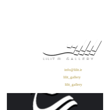
❖ رایـانـامـه :
info@lilit.ir
❖ تــلــگــرام :
lilit_gallery
❖اینستاگرام:
lilit_gallery