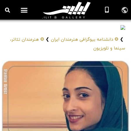
مریم گلدوست
Maryam Gooldoost
❯
❂ دانشنامه بیوگرافی هنرمندان ایران
❯
❂ هنرمندان تئاتر،
سینما و تلویزیون