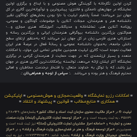
کردن اولین نگارخانه با گویندگی هوش مصنوعی و با ابداع و برگزاری اولین
نمایشگاه در جهان‌های ناممکن و فانتزی؛ پیشروترین و نوآورانه‌ترین گالری در کل
جهان نیز می‌باشد؛ ضمناً پلتفرم لیلیت با دارا بودن بخش‌های گوناگون نظیر:
دانشنامه هنر و هنرمندان، مجلات آنلاین با موضوعات گوناگون و عمومی،
روزنامه آنلاین هنر، تماشاخانه و مدیاکلاب، آموزشگاه هنری مجازی و…؛
هم‌اکنون بزرگترین دانشنامه بیوگرافی هنرمندان ایرانی و بزرگترین رسانه و
استارتاپ هنری فارسی زبان در کل جهان نیز می‌باشد که به‌منظور ارتقای سطح
دانش جامعه، به‌عنوان دانشنامه عمومی و رسانهٔ فعال در عرصهٔ هنر ایران
فعالیت نموده است؛ گالری لیلیت همچنین علاوه‌بر تمامی این موارد، با امکانات
متعدد و بسیار ارزشمندی که در جهت حمایت از هنرمندان گرامی در برگزاری
نمایشگاه آثار ایشان ارائه می‌دهد، توانسته پرامکانات‌ترین گالری هنری در جهان
نیز باشد، که با توکل به خداوند متعال، با افتخار درخدمت مخاطبان و اهالی
محترم فرهنگ و هنر بوده و می‌باشد.
.: سپاس از توجه و همراهی‌تان :.
≡
امکانات رزرو نمایشگاه
≡
واقعیت‌مجازی و هوش‌مصنوعی
≡
اپلیکیشن
≡
همکاری
≡
منابع‌مطالب
≡
قوانین
≡
پیشنهاد و انتقاد
≡
لیلیت
® در
«مرکز مالکیت معنوی سازمان ثبت اسناد و املاک کشور»
بشماره‌های: ۲۸۰۹۲۹ و
۴۵۱۸۴۱ ، به ثبت رسیده است و در
«مرکز توسعه تجارت الکترونیکی (اینماد) وزارت صنعت،
معدن و تجارت»
و
«سامانه احراز مشتریان تجارت الکترونیکی (اِمتا)»
نیز ثبت شده است و
همچنین در
«مرکز توسعه فرهنگ و هنر در فضای‌مجازی وزارت فرهنگ و ارشاد»
و در
«مرکز
رسانه‌های دیجیتال وزارت فرهنگ و ارشاد»
بشماره شامَد: ۱-۳-۶۵-۷۱۲۳۹۹-۱-۱ ، نیز به ثبت