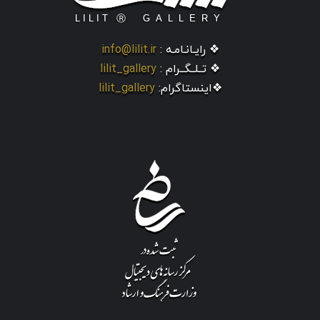
❖ رایـانـامـه :
info@lilit.ir
❖ تــلــگــرام :
lilit_gallery
❖اینستاگرام:
lilit_gallery