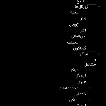
تفریح
ژورنال‌ها
مجله
هنر
ژورنال
آثار
بین‌المللی
مجلات
گوناگون
مراکز
و
مشاغل
مراکز
فرهنگی
هنری
مجموعه‌های
خدماتی
اماکن