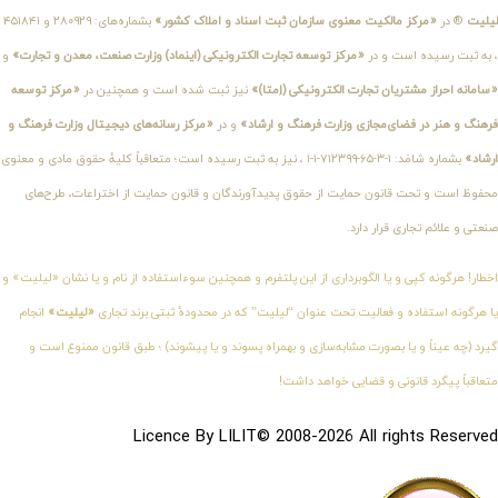
لیلیت
® در
«مرکز مالکیت معنوی سازمان ثبت اسناد و املاک کشور»
بشماره‌های: ۲۸۰۹۲۹ و ۴۵۱۸۴۱
، به ثبت رسیده است و در
«مرکز توسعه تجارت الکترونیکی (اینماد) وزارت صنعت، معدن و تجارت»
و
«سامانه احراز مشتریان تجارت الکترونیکی (اِمتا)»
نیز ثبت شده است و همچنین در
«مرکز توسعه
فرهنگ و هنر در فضای‌مجازی وزارت فرهنگ و ارشاد»
و در
«مرکز رسانه‌های دیجیتال وزارت فرهنگ و
ارشاد»
بشماره شامَد: ۱-۳-۶۵-۷۱۲۳۹۹-۱-۱ ، نیز به ثبت رسیده است؛ متعاقباً کلیهٔ حقوق مادی و معنوی
محفوظ است و تحت قانون حمایت از حقوق پدیدآورندگان و قانون حمایت از اختراعات، طرح‌های
صنعتی و علائم تجاری قرار دارد.
اخطار! هرگونه کپی و یا الگوبرداری از این پلتفرم و همچنین سوءاستفاده از نام و یا نشان «لیلیت» و
یا هرگونه استفاده و فعالیت تحت عنوان “لیلیت” که در محدودهٔ ثبتی برند تجاری
«لیلیت»
انجام
گیرد (چه عیناً و یا بصورت مشابه‌سازی و بهمراه پسوند و یا پیشوند) ؛ طبق قانون ممنوع است و
متعاقباً پیگرد قانونی و قضایی خواهد داشت!
Licence By LILIT© 2008-2026 All rights Reserved