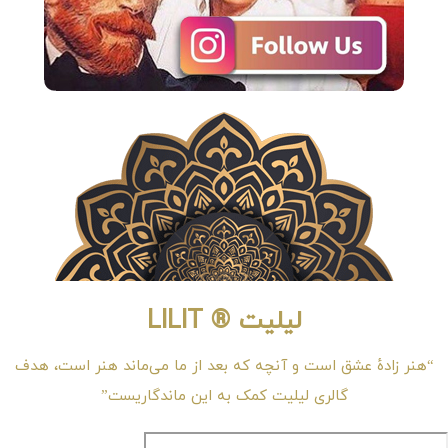
لیلیت ® LILIT
“هنر زادهٔ عشق است و آنچه که بعد از ما می‌ماند هنر است، هدف
گالری لیلیت کمک به این ماندگاریست”