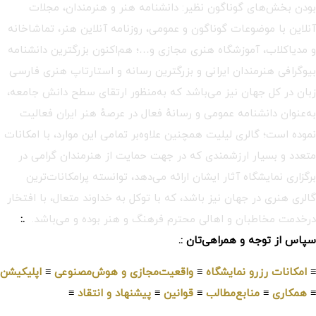
بودن بخش‌های گوناگون نظیر: دانشنامه هنر و هنرمندان، مجلات
آنلاین با موضوعات گوناگون و عمومی، روزنامه آنلاین هنر، تماشاخانه
و مدیاکلاب، آموزشگاه هنری مجازی و…؛ هم‌اکنون بزرگترین دانشنامه
بیوگرافی هنرمندان ایرانی و بزرگترین رسانه و استارتاپ هنری فارسی
زبان در کل جهان نیز می‌باشد که به‌منظور ارتقای سطح دانش جامعه،
به‌عنوان دانشنامه عمومی و رسانهٔ فعال در عرصهٔ هنر ایران فعالیت
نموده است؛ گالری لیلیت همچنین علاوه‌بر تمامی این موارد، با امکانات
متعدد و بسیار ارزشمندی که در جهت حمایت از هنرمندان گرامی در
برگزاری نمایشگاه آثار ایشان ارائه می‌دهد، توانسته پرامکانات‌ترین
گالری هنری در جهان نیز باشد، که با توکل به خداوند متعال، با افتخار
درخدمت مخاطبان و اهالی محترم فرهنگ و هنر بوده و می‌باشد.
.:
سپاس از توجه و همراهی‌تان :.
≡
امکانات رزرو نمایشگاه
≡
واقعیت‌مجازی و هوش‌مصنوعی
≡
اپلیکیشن
≡
همکاری
≡
منابع‌مطالب
≡
قوانین
≡
پیشنهاد و انتقاد
≡