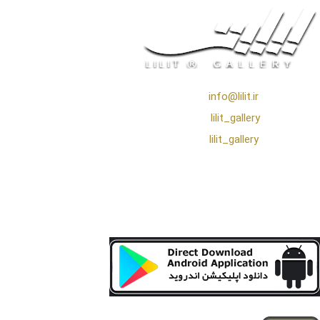
❖ رایـانـامـه :
info@lilit.ir
❖ تــلــگــرام :
lilit_gallery
❖اینستاگرام:
lilit_gallery