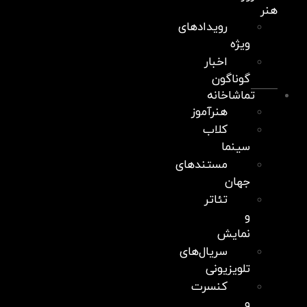
هنر
رویدادهای
ویژه
اخبار
گوناگون
تماشاخانه
هنرآموز
کلاب
سینما
مستندهای
جهان
تئاتر
و
نمایش
سریال‌های
تلویزیونی
کنسرت
و