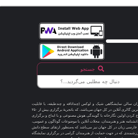
جستجو
اران سالن نمایشگاهی شیک و لوکس (چنداتاقه و چندطبقه، با قابلیت
شخصی‌سازی و تغییر محیط، دکوراسیون و اشیاء) و با هزاران طرح قاب‌مجازی متنوع، درحال‌حاضر درمقایسه با سایر پلتفرم‌های مشابه در دنیا، پیشرفته‌ترین و بزرگترین گالری آنلاین در کل جهان می‌باشد، که باتجربهٔ برگزاری بیش از ۲۵۰
اع کردن اولین نگارخانه با گویندگی هوش مصنوعی و با ابداع و برگزاری
 دانشنامه هنر و هنرمندان، مجلات آنلاین با موضوعات گوناگون و عمومی،
ری فارسی زبان در کل جهان نیز می‌باشد که به‌منظور ارتقای سطح دانش
ر ارزشمندی که در جهت حمایت از هنرمندان گرامی در برگزاری نمایشگاه