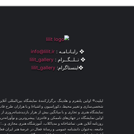
❖ رایـانـامـه :
info@lilit.ir
❖ تــلــگــرام :
lilit_gallery
❖اینستاگرام:
lilit_gallery
لیلیت® اولین پلتفرم و هلدینگ برگزارکنندهٔ نمایشگاه بین‌المللی 
نمایشگاه هنری و تجاری و با میانگین بیش از هزار بازدیدشبانه‌روزی از
اولین نمایشگاه در جهان‌های ناممکن و فانتزی؛ پیشروترین و نوآورانه‌تر
روزنامه آنلاین هنر، تماشاخانه و مدیاکلاب، آموزشگاه هنری مجازی و…؛
جامعه، به‌عنوان دانشنامه عمومی و رسانهٔ فعال در عرصهٔ هنر ایران ف