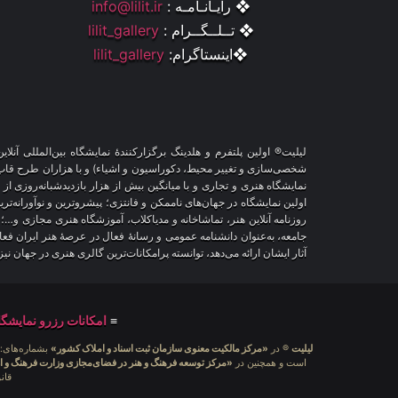
❖ رایـانـامـه :
info@lilit.ir
❖ تــلــگــرام :
lilit_gallery
❖اینستاگرام:
lilit_gallery
لیلیت® اولین پلتفرم و هلدینگ برگزارکنندهٔ نمایشگاه بین‌المللی 
نمایشگاه هنری و تجاری و با میانگین بیش از هزار بازدیدشبانه‌روزی از
اولین نمایشگاه در جهان‌های ناممکن و فانتزی؛ پیشروترین و نوآورانه‌تر
روزنامه آنلاین هنر، تماشاخانه و مدیاکلاب، آموزشگاه هنری مجازی و…؛
جامعه، به‌عنوان دانشنامه عمومی و رسانهٔ فعال در عرصهٔ هنر ایران ف
آثار ایشان ارائه می‌دهد، توانسته پرامکانات‌ترین گالری هنری در جهان ن
≡
امکانات رزرو نمایشگا
لیلیت
® در
«مرکز مالکیت معنوی سازمان ثبت اسناد و املاک کشور»
بشماره‌های: ۲۸۰۹۲۹ و ۴۵۱۸۴۱ ، به ثبت رسیده است و 
است و همچنین در
«مرکز توسعه فرهنگ و هنر در فضای‌مجازی وزارت فرهنگ و ا
قان