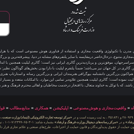
آنلاین مدرن با تکنولوژی واقعیت مجازی و استفاده از فناوری هوش مصنوعی است که با هز
 سراسرجهان، موفق‌ترین و پربازدیدترین گالری ایرانی نیز است؛ گالری لیلیت همچنین با ابد
ین گالری در کل جهان نیز می‌باشد؛ ضمناً پلتفرم لیلیت با دارا بودن بخش‌های گوناگون نظیر:
 هم‌اکنون بزرگترین دانشنامه بیوگرافی هنرمندان ایرانی و بزرگترین رسانه و استارتاپ هن
عالیت نموده است؛ گالری لیلیت همچنین علاوه‌بر تمامی این موارد، با امکانات متعدد و بسیا
یز باشد، که با توکل به خداوند متعال، با افتخار درخدمت مخاطبان و اهالی محترم فرهنگ و هنر 
ه
≡
واقعیت‌مجازی و هوش‌مصنوعی
≡
اپلیکیشن
≡
همکاری
≡
منابع‌مطالب
≡
قوا
در
«مرکز توسعه تجارت الکترونیکی (اینماد) وزارت صنعت، 
رشاد»
و در
«مرکز رسانه‌های دیجیتال وزارت فرهنگ و ارشاد»
بشمار
ون حمایت از حقوق پدیدآورندگان و قانون حمایت از اختراعات، طرح‌های صنعتی و علائم تجاری قرار دار