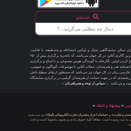
جستجو
اران سالن نمایشگاهی شیک و لوکس (چنداتاقه و چندطبقه، با قابلیت
شخصی‌سازی و تغییر محیط، دکوراسیون و اشیاء) و با هزاران طرح قاب‌مجازی متنوع، درحال‌حاضر درمقایسه با سایر پلتفرم‌های مشابه در دنیا، پیشرفته‌ترین و بزرگترین گالری آنلاین در کل جهان می‌باشد، که باتجربهٔ برگزاری بیش از ۲۵۰
اع کردن اولین نگارخانه با گویندگی هوش مصنوعی و با ابداع و برگزاری
 دانشنامه هنر و هنرمندان، مجلات آنلاین با موضوعات گوناگون و عمومی،
ری فارسی زبان در کل جهان نیز می‌باشد که به‌منظور ارتقای سطح دانش
ر ارزشمندی که در جهت حمایت از هنرمندان گرامی در برگزاری نمایشگاه
بوده و می‌باشد.
.: سپاس از توجه و همراهی‌تان :.
نین
≡
پیشنهاد و انتقاد
≡
معدن و تجارت»
و
«سامانه احراز مشتریان تجارت الکترونیکی (اِمتا)»
نیز ثبت شده
ه شامَد: ۱-۳-۶۵-۷۱۲۳۹۹-۱-۱ ، نیز به ثبت رسیده است؛ متعاقباً کلیهٔ حقوق مادی و معنوی محفوظ است و تحت
د.