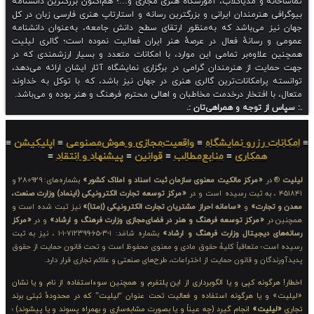
تماشاخانه و مدیاکلاب، آموزشگاه هنری مجازی و…؛ هم‌اکنون بزرگترین دانشنامه
بیوگرافی هنرمندان ایرانی و بزرگترین رسانه و استارتاپ هنری فارسی زبان در کل
جهان نیز می‌باشد که به‌منظور ارتقای سطح دانش جامعه، به‌عنوان دانشنامه
عمومی و رسانهٔ فعال در عرصهٔ هنر ایران فعالیت نموده است؛ گالری لیلیت
همچنین علاوه‌بر تمامی این موارد، با امکانات متعدد و بسیار ارزشمندی که در
جهت حمایت از هنرمندان گرامی در برگزاری نمایشگاه آثار ایشان ارائه می‌دهد،
توانسته پرامکانات‌ترین گالری هنری در جهان نیز باشد، که با توکل به خداوند
متعال، با افتخار درخدمت مخاطبان و اهالی محترم فرهنگ و هنر بوده و می‌باشد.
.: سپاس از توجه و همراهی‌تان :.
≡
امکانات رزرو نمایشگاه
≡
واقعیت‌مجازی و هوش‌مصنوعی
≡
اپلیکیشن
≡
همکاری
≡
منابع‌مطالب
≡
قوانین
≡
پیشنهاد و انتقاد
≡
لیلیت
® در
«مرکز مالکیت معنوی سازمان ثبت اسناد و املاک کشور»
بشماره‌های: ۲۸۰۹۲۹ و
۴۵۱۸۴۱ ، به ثبت رسیده است و در
«مرکز توسعه تجارت الکترونیکی (اینماد) وزارت صنعت،
معدن و تجارت»
و
«سامانه احراز مشتریان تجارت الکترونیکی (اِمتا)»
نیز ثبت شده است و
همچنین در
«مرکز توسعه فرهنگ و هنر در فضای‌مجازی وزارت فرهنگ و ارشاد»
و در
«مرکز
رسانه‌های دیجیتال وزارت فرهنگ و ارشاد»
بشماره شامَد: ۱-۳-۶۵-۷۱۲۳۹۹-۱-۱ ، نیز به ثبت
رسیده است؛ متعاقباً کلیهٔ حقوق مادی و معنوی محفوظ است و تحت قانون حمایت از حقوق
پدیدآورندگان و قانون حمایت از اختراعات، طرح‌های صنعتی و علائم تجاری قرار دارد.
اخطار! هرگونه کپی و یا الگوبرداری از این پلتفرم و همچنین سوءاستفاده از نام و یا نشان
«لیلیت» و یا هرگونه استفاده و فعالیت تحت عنوان “لیلیت” که در محدودهٔ ثبتی برند
تجاری
«لیلیت»
انجام گیرد (چه عیناً و یا بصورت مشابه‌سازی و بهمراه پسوند و یا پیشوند) ؛