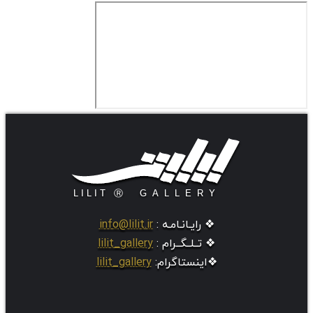
❖ رایـانـامـه :
info@lilit.ir
❖ تــلــگــرام :
lilit_gallery
❖اینستاگرام:
lilit_gallery