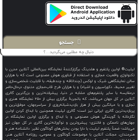
جستجو
لیلیت® اولین پلتفرم و هلدینگ برگزارکنندهٔ نمایشگاه بین‌المللی آنلاین مدرن با
تکنولوژی واقعیت مجازی و استفاده از فناوری هوش مصنوعی است که با هزاران
سالن نمایشگاهی شیک و لوکس (چنداتاقه و چندطبقه، با قابلیت شخصی‌سازی و
تغییر محیط، دکوراسیون و اشیاء) و با هزاران طرح قاب‌مجازی متنوع، درحال‌حاضر
درمقایسه با سایر پلتفرم‌های مشابه در دنیا، پیشرفته‌ترین و بزرگترین گالری
آنلاین در کل جهان می‌باشد، که باتجربهٔ برگزاری بیش از ۲۵۰ نمایشگاه هنری و
تجاری و با میانگین بیش از هزار بازدیدشبانه‌روزی از سراسرجهان، موفق‌ترین و
پربازدیدترین گالری ایرانی نیز است؛ گالری لیلیت همچنین با ابداع کردن اولین
نگارخانه با گویندگی هوش مصنوعی و با ابداع و برگزاری اولین نمایشگاه در
جهان‌های ناممکن و فانتزی؛ پیشروترین و نوآورانه‌ترین گالری در کل جهان نیز
می‌باشد؛ ضمناً پلتفرم لیلیت با دارا بودن بخش‌های گوناگون نظیر: دانشنامه هنر و
هنرمندان، مجلات آنلاین با موضوعات گوناگون و عمومی، روزنامه آنلاین هنر،