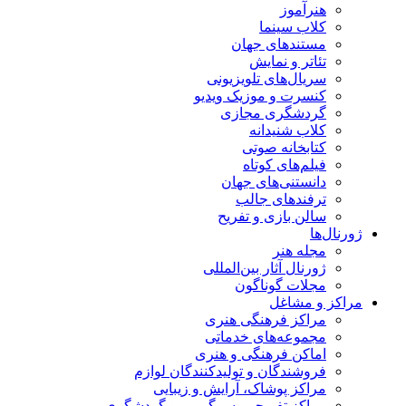
هنرآموز
کلاب سینما
مستندهای جهان
تئاتر و نمایش
سریال‌های تلویزیونی
کنسرت و موزیک ویدیو
گردشگری مجازی
کلاب شنیدانه
کتابخانه صوتی
فیلم‌های کوتاه
دانستنی‌های جهان
ترفندهای جالب
سالن بازی و تفریح
ژورنال‌ها
مجله هنر
ژورنال آثار بین‌المللی
مجلات گوناگون
مراکز و مشاغل
مراکز فرهنگی هنری
مجموعه‌های خدماتی
اماکن فرهنگی و هنری
فروشندگان و تولیدکنندگان لوازم
مراکز پوشاک، آرایش و زیبایی
مراکز تفریحی، سرگرمی و گردشگری