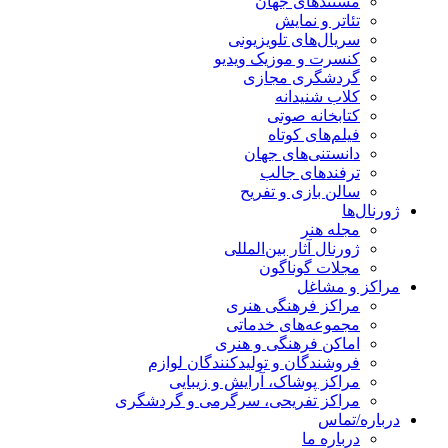
مستندهای جهان
تئاتر و نمایش
سریال‌های تلویزیونی
کنسرت و موزیک ویدیو
گردشگری مجازی
کلاب شنیدانه
کتابخانه صوتی
فیلم‌های کوتاه
دانستنی‌های جهان
ترفندهای جالب
سالن بازی و تفریح
ژورنال‌ها
مجله هنر
ژورنال آثار بین‌المللی
مجلات گوناگون
مراکز و مشاغل
مراکز فرهنگی هنری
مجموعه‌های خدماتی
اماکن فرهنگی و هنری
فروشندگان و تولیدکنندگان لوازم
مراکز پوشاک، آرایش و زیبایی
مراکز تفریحی، سرگرمی و گردشگری
درباره/تماس
درباره ما