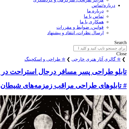
درباره/تماس
درباره ما
تماس با ما
همکاری با ما
قوانین، ضوابط و مقررات
ارسال نظرات، انتقاد و پیشنهاد
Search
Close
❯
✮ گالری آثار هنری خارجی
❯
✮ طراحی و اسکچینگ
تابلو طراحی پسر مسافر درحال استراحت در 
# تابلوهای طراحی مراقب زمزمه‌های شیطان 