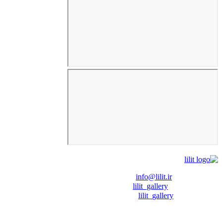
❖ رایـانـامـه :
info@lilit.ir
❖ تــلــگــرام :
lilit_gallery
❖اینستاگرام:
lilit_gallery