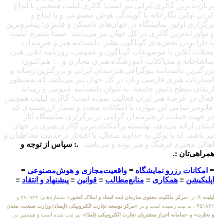
پربازدیدترین گالری ایرانی نیز است؛ گالری لیلیت همچنین با ابداع
کردن اولین نگارخانه با گویندگی هوش مصنوعی و با ابداع و
برگزاری اولین نمایشگاه در جهان‌های ناممکن و فانتزی؛ پیشروترین
و نوآورانه‌ترین گالری در کل جهان نیز می‌باشد؛ ضمناً پلتفرم لیلیت
با دارا بودن بخش‌های گوناگون نظیر: دانشنامه هنر و هنرمندان،
مجلات آنلاین با موضوعات گوناگون و عمومی، روزنامه آنلاین هنر،
تماشاخانه و مدیاکلاب، آموزشگاه هنری مجازی و…؛ هم‌اکنون
بزرگترین دانشنامه بیوگرافی هنرمندان ایرانی و بزرگترین رسانه و
استارتاپ هنری فارسی زبان در کل جهان نیز می‌باشد که به‌منظور
ارتقای سطح دانش جامعه، به‌عنوان دانشنامه عمومی و رسانهٔ
فعال در عرصهٔ هنر ایران فعالیت نموده است؛ گالری لیلیت همچنین
علاوه‌بر تمامی این موارد، با امکانات متعدد و بسیار ارزشمندی که
در جهت حمایت از هنرمندان گرامی در برگزاری نمایشگاه آثار
ایشان ارائه می‌دهد، توانسته پرامکانات‌ترین گالری هنری در جهان
نیز باشد، که با توکل به خداوند متعال، با افتخار درخدمت مخاطبان و
اهالی محترم فرهنگ و هنر بوده و می‌باشد.
.: سپاس از توجه و
همراهی‌تان :.
≡
امکانات رزرو نمایشگاه
≡
واقعیت‌مجازی و هوش‌مصنوعی
≡
اپلیکیشن
≡
همکاری
≡
منابع‌مطالب
≡
قوانین
≡
پیشنهاد و انتقاد
≡
لیلیت
® در
«مرکز مالکیت معنوی سازمان ثبت اسناد و املاک کشور»
بشماره‌های: ۲۸۰۹۲۹ و
۴۵۱۸۴۱ ، به ثبت رسیده است و در
«مرکز توسعه تجارت الکترونیکی (اینماد) وزارت صنعت، معدن
و تجارت»
و
«سامانه احراز مشتریان تجارت الکترونیکی (اِمتا)»
نیز ثبت شده است و همچنین در