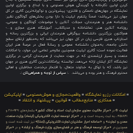
کردن اولین نگارخانه با گویندگی هوش مصنوعی و با ابداع و برگزاری اولین
نمایشگاه در جهان‌های ناممکن و فانتزی؛ پیشروترین و نوآورانه‌ترین گالری در کل
جهان نیز می‌باشد؛ ضمناً پلتفرم لیلیت با دارا بودن بخش‌های گوناگون نظیر:
دانشنامه هنر و هنرمندان، مجلات آنلاین با موضوعات گوناگون و عمومی،
روزنامه آنلاین هنر، تماشاخانه و مدیاکلاب، آموزشگاه هنری مجازی و…؛
هم‌اکنون بزرگترین دانشنامه بیوگرافی هنرمندان ایرانی و بزرگترین رسانه و
استارتاپ هنری فارسی زبان در کل جهان نیز می‌باشد که به‌منظور ارتقای سطح
دانش جامعه، به‌عنوان دانشنامه عمومی و رسانهٔ فعال در عرصهٔ هنر ایران
فعالیت نموده است؛ گالری لیلیت همچنین علاوه‌بر تمامی این موارد، با امکانات
متعدد و بسیار ارزشمندی که در جهت حمایت از هنرمندان گرامی در برگزاری
نمایشگاه آثار ایشان ارائه می‌دهد، توانسته پرامکانات‌ترین گالری هنری در جهان
نیز باشد، که با توکل به خداوند متعال، با افتخار درخدمت مخاطبان و اهالی
محترم فرهنگ و هنر بوده و می‌باشد.
.: سپاس از توجه و همراهی‌تان :.
≡
امکانات رزرو نمایشگاه
≡
واقعیت‌مجازی و هوش‌مصنوعی
≡
اپلیکیشن
≡
همکاری
≡
منابع‌مطالب
≡
قوانین
≡
پیشنهاد و انتقاد
≡
لیلیت
® در
«مرکز مالکیت معنوی سازمان ثبت اسناد و املاک کشور»
بشماره‌های: ۲۸۰۹۲۹ و
۴۵۱۸۴۱ ، به ثبت رسیده است و در
«مرکز توسعه تجارت الکترونیکی (اینماد) وزارت صنعت،
معدن و تجارت»
و
«سامانه احراز مشتریان تجارت الکترونیکی (اِمتا)»
نیز ثبت شده است و
همچنین در
«مرکز توسعه فرهنگ و هنر در فضای‌مجازی وزارت فرهنگ و ارشاد»
و در
«مرکز