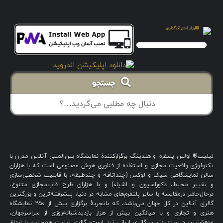
جستجو
لیلیت® اولین پلتفرم و هلدینگ برگزارکنندهٔ نمایشگاه بین‌المللی آنلاین مدرن با
تکنولوژی واقعیت مجازی و استفاده از فناوری هوش مصنوعی است که با هزاران
سالن نمایشگاهی شیک و لوکس (چنداتاقه و چندطبقه، با قابلیت شخصی‌سازی
و تغییر محیط، دکوراسیون و اشیاء) و با هزاران طرح قاب‌مجازی متنوع،
درحال‌حاضر درمقایسه با سایر پلتفرم‌های مشابه در دنیا، پیشرفته‌ترین و بزرگترین
گالری آنلاین در کل جهان می‌باشد، که باتجربهٔ برگزاری بیش از ۲۵۰ نمایشگاه
هنری و تجاری و با میانگین بیش از هزار بازدیدشبانه‌روزی از سراسرجهان،
موفق‌ترین و پربازدیدترین گالری ایرانی نیز است؛ گالری لیلیت همچنین با ابداع