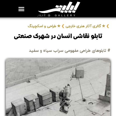
روزنامه هنر
درباره/تماس
مراکز و مشاغل
گالری و نمایشگاه
بیوگرافی هنرمندان
❯
✮ گالری آثار هنری خارجی
❯
✮ طراحی و اسکچینگ
تابلو نقاشی انسان در شهرک صنعتی
# تابلوهای طراحی مفهومی سراب سیاه و سفید