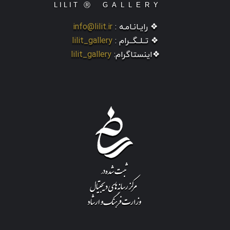
❖ رایـانـامـه :
info@lilit.ir
❖ تــلــگــرام :
lilit_gallery
❖اینستاگرام:
lilit_gallery