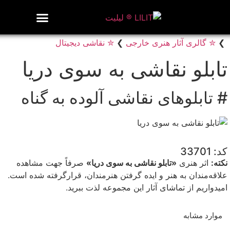
روزنامه هنر
درباره/تماس
مراکز و مشاغل
گالری و نمایشگاه
بیوگرافی هنرمندان
❯
✮ گالری آثار هنری خارجی
❯
✮ نقاشی دیجیتال
تابلو نقاشی به سوی دریا
# تابلوهای نقاشی آلوده به گناه
کد: 33701
نکته:
اثر هنری
«تابلو نقاشی به سوی دریا»
صرفاً جهت مشاهده
علاقه‌مندان به هنر و ایده گرفتن هنرمندان، قرارگرفته شده است.
امیدواریم از تماشای آثار این مجموعه لذت ببرید.
موارد مشابه