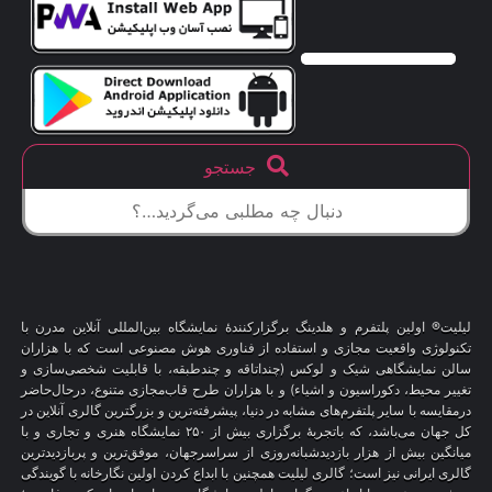
جستجو
لیلیت® اولین پلتفرم و هلدینگ برگزارکنندهٔ نمایشگاه بین‌المللی آنلاین مدرن با
تکنولوژی واقعیت مجازی و استفاده از فناوری هوش مصنوعی است که با هزاران
سالن نمایشگاهی شیک و لوکس (چنداتاقه و چندطبقه، با قابلیت شخصی‌سازی و
تغییر محیط، دکوراسیون و اشیاء) و با هزاران طرح قاب‌مجازی متنوع، درحال‌حاضر
درمقایسه با سایر پلتفرم‌های مشابه در دنیا، پیشرفته‌ترین و بزرگترین گالری آنلاین در
کل جهان می‌باشد، که باتجربهٔ برگزاری بیش از ۲۵۰ نمایشگاه هنری و تجاری و با
میانگین بیش از هزار بازدیدشبانه‌روزی از سراسرجهان، موفق‌ترین و پربازدیدترین
گالری ایرانی نیز است؛ گالری لیلیت همچنین با ابداع کردن اولین نگارخانه با گویندگی