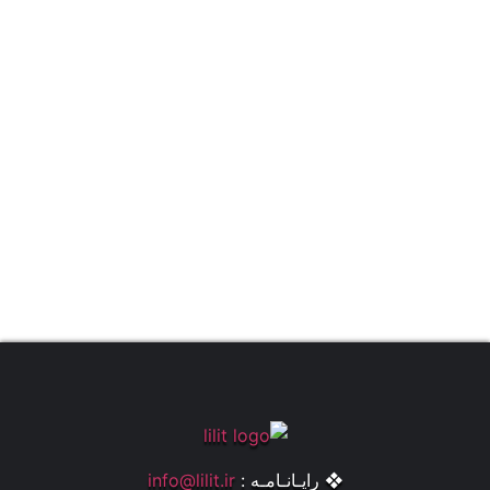
❖ رایـانـامـه :
info@lilit.ir