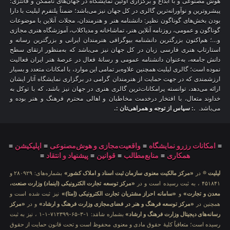
هوش مصنوعی و با ابداع و برگزاری اولین نمایشگاه در جهان‌های ناممکن و فانتزی؛
پیشروترین و نوآورانه‌ترین گالری در کل جهان نیز می‌باشد؛ ضمناً پلتفرم لیلیت با دارا
بودن بخش‌های گوناگون نظیر: دانشنامه هنر و هنرمندان، مجلات آنلاین با موضوعات
گوناگون و عمومی، روزنامه آنلاین هنر، تماشاخانه و مدیاکلاب، آموزشگاه هنری مجازی
و…؛ هم‌اکنون بزرگترین دانشنامه بیوگرافی هنرمندان ایرانی و بزرگترین رسانه و
استارتاپ هنری فارسی زبان در کل جهان نیز می‌باشد که به‌منظور ارتقای سطح
دانش جامعه، به‌عنوان دانشنامه عمومی و رسانهٔ فعال در عرصهٔ هنر ایران فعالیت
نموده است؛ گالری لیلیت همچنین علاوه‌بر تمامی این موارد، با امکانات متعدد و بسیار
ارزشمندی که در جهت حمایت از هنرمندان گرامی در برگزاری نمایشگاه آثار ایشان
ارائه می‌دهد، توانسته پرامکانات‌ترین گالری هنری در جهان نیز باشد، که با توکل به
خداوند متعال، با افتخار درخدمت مخاطبان و اهالی محترم فرهنگ و هنر بوده و
می‌باشد.
.: سپاس از توجه و همراهی‌تان :.
≡
امکانات رزرو نمایشگاه
≡
واقعیت‌مجازی و هوش‌مصنوعی
≡
اپلیکیشن
≡
همکاری
≡
منابع‌مطالب
≡
قوانین
≡
پیشنهاد و انتقاد
≡
لیلیت
® در
«مرکز مالکیت معنوی سازمان ثبت اسناد و املاک کشور»
بشماره‌های: ۲۸۰۹۲۹ و
۴۵۱۸۴۱ ، به ثبت رسیده است و در
«مرکز توسعه تجارت الکترونیکی (اینماد) وزارت صنعت،
معدن و تجارت»
و
«سامانه احراز مشتریان تجارت الکترونیکی (اِمتا)»
نیز ثبت شده است و
همچنین در
«مرکز توسعه فرهنگ و هنر در فضای‌مجازی وزارت فرهنگ و ارشاد»
و در
«مرکز
رسانه‌های دیجیتال وزارت فرهنگ و ارشاد»
بشماره شامَد: ۱-۳-۶۵-۷۱۲۳۹۹-۱-۱ ، نیز به ثبت
رسیده است؛ متعاقباً کلیهٔ حقوق مادی و معنوی محفوظ است و تحت قانون حمایت از حقوق