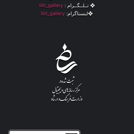
❖ تــلــگــرام :
lilit_gallery
❖اینستاگرام:
lilit_gallery