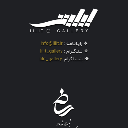
❖ رایـانـامـه :
info@lilit.ir
❖ تــلــگــرام :
lilit_gallery
❖اینستاگرام:
lilit_gallery