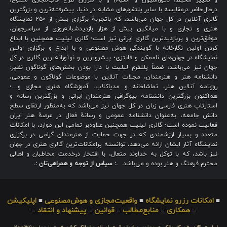
و تغییر محیط، دکوراسیون و اشیاء) و با هزاران طرح قاب‌مجازی متنوع،
درحال‌حاضر درمقایسه با سایر پلتفرم‌های مشابه در دنیا، پیشرفته‌ترین و بزرگترین
گالری آنلاین در کل جهان می‌باشد، که باتجربهٔ برگزاری بیش از ۲۵۰ نمایشگاه
هنری و تجاری و با میانگین بیش از هزار بازدیدشبانه‌روزی از سراسرجهان،
موفق‌ترین و پربازدیدترین گالری ایرانی نیز است؛ گالری لیلیت همچنین با ابداع
کردن اولین نگارخانه با گویندگی هوش مصنوعی و با ابداع و برگزاری اولین
نمایشگاه در جهان‌های ناممکن و فانتزی؛ پیشروترین و نوآورانه‌ترین گالری در کل
جهان نیز می‌باشد؛ ضمناً پلتفرم لیلیت با دارا بودن بخش‌های گوناگون نظیر:
دانشنامه هنر و هنرمندان، مجلات آنلاین با موضوعات گوناگون و عمومی،
روزنامه آنلاین هنر، تماشاخانه و مدیاکلاب، آموزشگاه هنری مجازی و…؛
هم‌اکنون بزرگترین دانشنامه بیوگرافی هنرمندان ایرانی و بزرگترین رسانه و
استارتاپ هنری فارسی زبان در کل جهان نیز می‌باشد که به‌منظور ارتقای سطح
دانش جامعه، به‌عنوان دانشنامه عمومی و رسانهٔ فعال در عرصهٔ هنر ایران
فعالیت نموده است؛ گالری لیلیت همچنین علاوه‌بر تمامی این موارد، با امکانات
متعدد و بسیار ارزشمندی که در جهت حمایت از هنرمندان گرامی در برگزاری
نمایشگاه آثار ایشان ارائه می‌دهد، توانسته پرامکانات‌ترین گالری هنری در جهان
نیز باشد، که با توکل به خداوند متعال، با افتخار درخدمت مخاطبان و اهالی
محترم فرهنگ و هنر بوده و می‌باشد.
.: سپاس از توجه و همراهی‌تان :.
≡
امکانات رزرو نمایشگاه
≡
واقعیت‌مجازی و هوش‌مصنوعی
≡
اپلیکیشن
≡
همکاری
≡
منابع‌مطالب
≡
قوانین
≡
پیشنهاد و انتقاد
≡