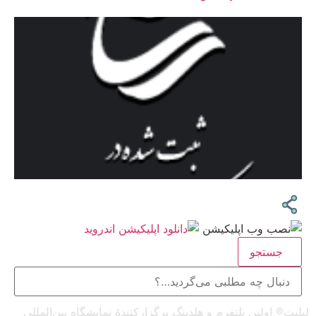
جستجو
لیلیت® اولین پلتفرم و هلدینگ برگزارکنندهٔ نمایشگاه بین‌المللی