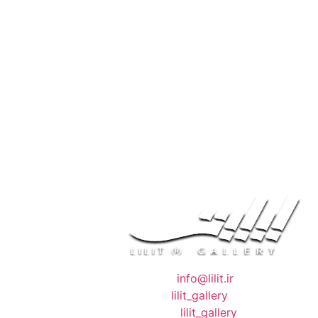
❖ رایـانـامـه :
info@lilit.ir
❖ تــلــگــرام :
lilit_gallery
❖اینستاگرام:
lilit_gallery