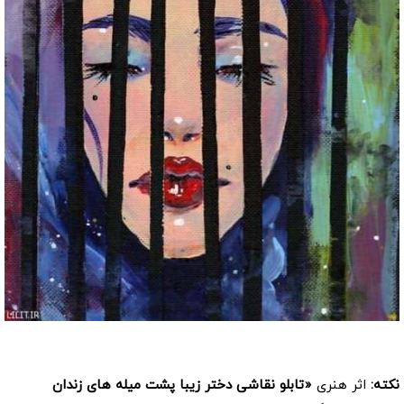
کد: 258012
نکته:
اثر هنری
«تابلو نقاشی دختر زیبا پشت میله های زندان