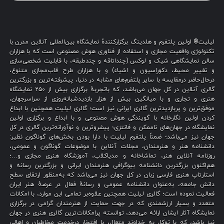
لیلیت® اولین پلتفرم و هلدینگ برگزارکنندهٔ نمایشگاه بین‌المللی آنلاین مدرن با
تکنولوژی واقعیت مجازی و استفاده از فناوری هوش مصنوعی است که با هزاران
سالن نمایشگاهی شیک و لوکس (چنداتاقه و چندطبقه، با قابلیت شخصی‌سازی
و تغییر محیط، دکوراسیون و اشیاء) و با هزاران طرح قاب‌مجازی متنوع،
درحال‌حاضر درمقایسه با سایر پلتفرم‌های مشابه در دنیا، پیشرفته‌ترین و بزرگترین
گالری آنلاین در کل جهان می‌باشد، که باتجربهٔ برگزاری بیش از ۲۵۰ نمایشگاه
هنری و تجاری و با میانگین بیش از هزار بازدیدشبانه‌روزی از سراسرجهان،
موفق‌ترین و پربازدیدترین گالری ایرانی نیز است؛ گالری لیلیت همچنین با ابداع
کردن اولین نگارخانه با گویندگی هوش مصنوعی و با ابداع و برگزاری اولین
نمایشگاه در جهان‌های ناممکن و فانتزی؛ پیشروترین و نوآورانه‌ترین گالری در کل
جهان نیز می‌باشد؛ ضمناً پلتفرم لیلیت با دارا بودن بخش‌های گوناگون نظیر:
دانشنامه هنر و هنرمندان، مجلات آنلاین با موضوعات گوناگون و عمومی،
روزنامه آنلاین هنر، تماشاخانه و مدیاکلاب، آموزشگاه هنری مجازی و…؛
هم‌اکنون بزرگترین دانشنامه بیوگرافی هنرمندان ایرانی و بزرگترین رسانه و
استارتاپ هنری فارسی زبان در کل جهان نیز می‌باشد که به‌منظور ارتقای سطح
دانش جامعه، به‌عنوان دانشنامه عمومی و رسانهٔ فعال در عرصهٔ هنر ایران
فعالیت نموده است؛ گالری لیلیت همچنین علاوه‌بر تمامی این موارد، با امکانات
متعدد و بسیار ارزشمندی که در جهت حمایت از هنرمندان گرامی در برگزاری
نمایشگاه آثار ایشان ارائه می‌دهد، توانسته پرامکانات‌ترین گالری هنری در جهان
نیز باشد، که با توکل به خداوند متعال، با افتخار درخدمت مخاطبان و اهالی