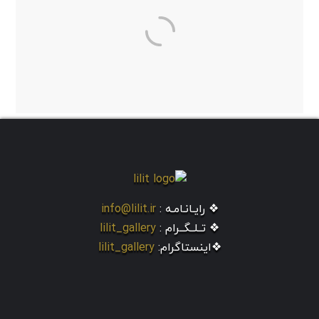
❖ رایـانـامـه :
info@lilit.ir
❖ تــلــگــرام :
lilit_gallery
❖اینستاگرام:
lilit_gallery