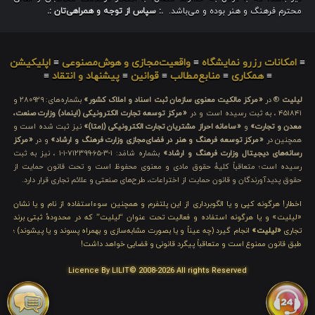
محترم فرهنگ و هنر بوده و می‌باشد.
.: سپاس از توجه و همراهی‌تان :.
≡
امکانات رزرو نمایشگاه
≡
واقعیت‌مجازی و هوش‌مصنوعی
≡
اپلیکیشن
≡
همکاری
≡
منابع‌مطالب
≡
قوانین
≡
پیشنهاد و انتقاد
≡
لیلیت
® در
«مرکز مالکیت معنوی سازمان ثبت اسناد و املاک کشور»
بشماره‌های: ۲۸۰۹۲۹ و
۴۵۱۸۴۱ ، به ثبت رسیده است و در
«مرکز توسعه تجارت الکترونیکی (اینماد) وزارت صنعت،
معدن و تجارت»
و
«سامانه احراز مشتریان تجارت الکترونیکی (اِمتا)»
نیز ثبت شده است و
همچنین در
«مرکز توسعه فرهنگ و هنر در فضای‌مجازی وزارت فرهنگ و ارشاد»
و در
«مرکز
رسانه‌های دیجیتال وزارت فرهنگ و ارشاد»
بشماره شامَد: ۱-۳-۶۵-۷۱۲۳۹۹-۱-۱ ، نیز به ثبت
رسیده است؛ متعاقباً کلیهٔ حقوق مادی و معنوی محفوظ است و تحت قانون حمایت از
حقوق پدیدآورندگان و قانون حمایت از اختراعات، طرح‌های صنعتی و علائم تجاری قرار دارد.
اخطار! هرگونه کپی و یا الگوبرداری از این پلتفرم و همچنین سوءاستفاده از نام و یا نشان
«لیلیت» و یا هرگونه استفاده و فعالیت تحت عنوان “لیلیت” که در محدودهٔ ثبتی برند
تجاری
«لیلیت»
انجام گیرد (چه عیناً و یا بصورت مشابه‌سازی و بهمراه پسوند و یا پیشوند) ؛
طبق قانون ممنوع است و متعاقباً پیگرد قانونی و قضایی خواهد داشت!
Licence By LILIT© 2008-2026 All rights Reserved