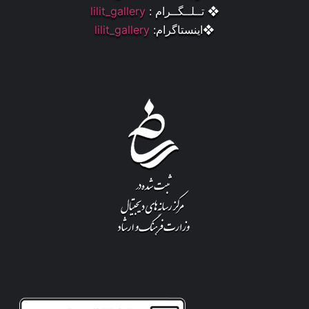
❖ تــلــگــرام :
lilit_gallery
❖اینستاگرام:
lilit_gallery