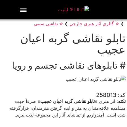
روزنامه هنر
درباره/تماس
مراکز و مشاغل
گالری و نمایشگاه
بیوگرافی هنرمندان
❯
✮ گالری آثار هنری خارجی
❯
✮ نقاشی سنتی
تابلو نقاشی گربه اعیان
عجیب
# تابلوهای نقاشی تجسم و رویا
کد: 258013
نکته:
اثر هنری
«تابلو نقاشی گربه اعیان عجیب»
صرفاً جهت
مشاهده علاقه‌مندان به هنر و ایده گرفتن هنرمندان، قرارگرفته
شده است. امیدواریم از تماشای آثار این مجموعه لذت ببرید.