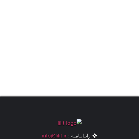
❖ رایـانـامـه :
info@lilit.ir