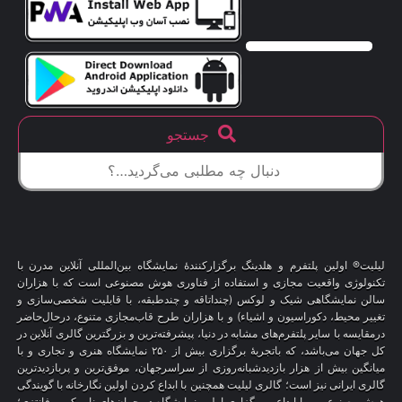
جستجو
لیلیت® اولین پلتفرم و هلدینگ برگزارکنندهٔ نمایشگاه بین‌المللی آنلاین مدرن با
تکنولوژی واقعیت مجازی و استفاده از فناوری هوش مصنوعی است که با هزاران
سالن نمایشگاهی شیک و لوکس (چنداتاقه و چندطبقه، با قابلیت شخصی‌سازی و
تغییر محیط، دکوراسیون و اشیاء) و با هزاران طرح قاب‌مجازی متنوع، درحال‌حاضر
درمقایسه با سایر پلتفرم‌های مشابه در دنیا، پیشرفته‌ترین و بزرگترین گالری آنلاین در
کل جهان می‌باشد، که باتجربهٔ برگزاری بیش از ۲۵۰ نمایشگاه هنری و تجاری و با
میانگین بیش از هزار بازدیدشبانه‌روزی از سراسرجهان، موفق‌ترین و پربازدیدترین
گالری ایرانی نیز است؛ گالری لیلیت همچنین با ابداع کردن اولین نگارخانه با گویندگی
هوش مصنوعی و با ابداع و برگزاری اولین نمایشگاه در جهان‌های ناممکن و فانتزی؛