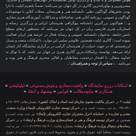
پیشروترین و نوآورانه‌ترین گالری در کل جهان نیز می‌باشد؛ ضمناً پلتفرم لیلیت با دارا
بودن بخش‌های گوناگون نظیر: دانشنامه هنر و هنرمندان، مجلات آنلاین با موضوعات
گوناگون و عمومی، روزنامه آنلاین هنر، تماشاخانه و مدیاکلاب، آموزشگاه هنری مجازی
و…؛ هم‌اکنون بزرگترین دانشنامه بیوگرافی هنرمندان ایرانی و بزرگترین رسانه و
استارتاپ هنری فارسی زبان در کل جهان نیز می‌باشد که به‌منظور ارتقای سطح
دانش جامعه، به‌عنوان دانشنامه عمومی و رسانهٔ فعال در عرصهٔ هنر ایران فعالیت
نموده است؛ گالری لیلیت همچنین علاوه‌بر تمامی این موارد، با امکانات متعدد و بسیار
ارزشمندی که در جهت حمایت از هنرمندان گرامی در برگزاری نمایشگاه آثار ایشان
ارائه می‌دهد، توانسته پرامکانات‌ترین گالری هنری در جهان نیز باشد، که با توکل به
خداوند متعال، با افتخار درخدمت مخاطبان و اهالی محترم فرهنگ و هنر بوده و
می‌باشد.
.: سپاس از توجه و همراهی‌تان :.
≡
امکانات رزرو نمایشگاه
≡
واقعیت‌مجازی و هوش‌مصنوعی
≡
اپلیکیشن
≡
همکاری
≡
منابع‌مطالب
≡
قوانین
≡
پیشنهاد و انتقاد
≡
لیلیت
® در
«مرکز مالکیت معنوی سازمان ثبت اسناد و املاک کشور»
بشماره‌های: ۲۸۰۹۲۹ و
۴۵۱۸۴۱ ، به ثبت رسیده است و در
«مرکز توسعه تجارت الکترونیکی (اینماد) وزارت صنعت،
معدن و تجارت»
و
«سامانه احراز مشتریان تجارت الکترونیکی (اِمتا)»
نیز ثبت شده است و
همچنین در
«مرکز توسعه فرهنگ و هنر در فضای‌مجازی وزارت فرهنگ و ارشاد»
و در
«مرکز
رسانه‌های دیجیتال وزارت فرهنگ و ارشاد»
بشماره شامَد: ۱-۳-۶۵-۷۱۲۳۹۹-۱-۱ ، نیز به ثبت
رسیده است؛ متعاقباً کلیهٔ حقوق مادی و معنوی محفوظ است و تحت قانون حمایت از حقوق