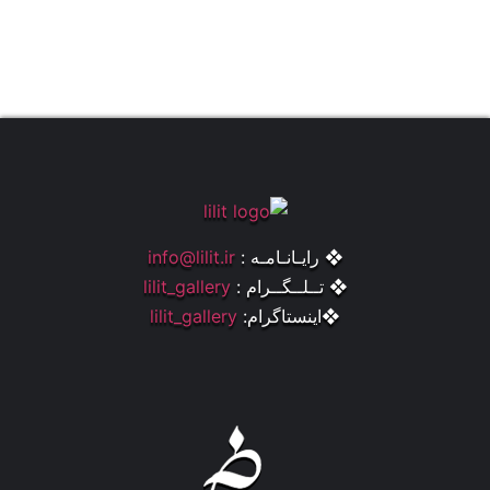
❖ رایـانـامـه :
info@lilit.ir
❖ تــلــگــرام :
lilit_gallery
❖اینستاگرام:
lilit_gallery