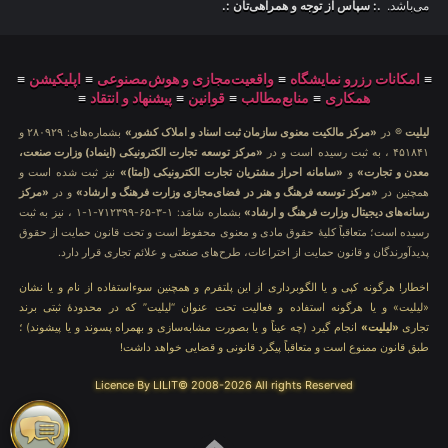
می‌باشد.
.: سپاس از توجه و همراهی‌تان :.
≡
امکانات رزرو نمایشگاه
≡
واقعیت‌مجازی و هوش‌مصنوعی
≡
اپلیکیشن
≡
همکاری
≡
منابع‌مطالب
≡
قوانین
≡
پیشنهاد و انتقاد
≡
لیلیت
® در
«مرکز مالکیت معنوی سازمان ثبت اسناد و املاک کشور»
بشماره‌های: ۲۸۰۹۲۹ و
۴۵۱۸۴۱ ، به ثبت رسیده است و در
«مرکز توسعه تجارت الکترونیکی (اینماد) وزارت صنعت،
معدن و تجارت»
و
«سامانه احراز مشتریان تجارت الکترونیکی (اِمتا)»
نیز ثبت شده است و
همچنین در
«مرکز توسعه فرهنگ و هنر در فضای‌مجازی وزارت فرهنگ و ارشاد»
و در
«مرکز
رسانه‌های دیجیتال وزارت فرهنگ و ارشاد»
بشماره شامَد: ۱-۳-۶۵-۷۱۲۳۹۹-۱-۱ ، نیز به ثبت
رسیده است؛ متعاقباً کلیهٔ حقوق مادی و معنوی محفوظ است و تحت قانون حمایت از حقوق
پدیدآورندگان و قانون حمایت از اختراعات، طرح‌های صنعتی و علائم تجاری قرار دارد.
اخطار! هرگونه کپی و یا الگوبرداری از این پلتفرم و همچنین سوءاستفاده از نام و یا نشان
«لیلیت» و یا هرگونه استفاده و فعالیت تحت عنوان “لیلیت” که در محدودهٔ ثبتی برند
تجاری
«لیلیت»
انجام گیرد (چه عیناً و یا بصورت مشابه‌سازی و بهمراه پسوند و یا پیشوند) ؛
طبق قانون ممنوع است و متعاقباً پیگرد قانونی و قضایی خواهد داشت!
Licence By LILIT© 2008-2026 All rights Reserved