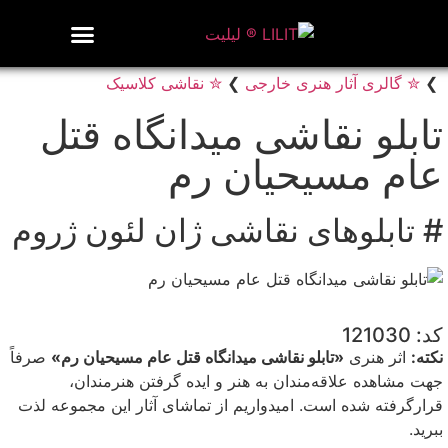
روزنامه هنر
درباره/تماس
مراکز و مشاغل
گالری و نمایشگاه
بیوگرافی هنرمندان
❯
✮ گالری آثار هنری خارجی
❯
✮ نقاشی کلاسیک
تابلو نقاشی میدانگاه قتل
عام مسیحیان رم
# تابلوهای نقاشی ژان لئون ژروم
کد: 121030
نکته:
اثر هنری
«تابلو نقاشی میدانگاه قتل عام مسیحیان رم»
صرفاً
جهت مشاهده علاقه‌مندان به هنر و ایده گرفتن هنرمندان،
قرارگرفته شده است. امیدواریم از تماشای آثار این مجموعه لذت
ببرید.