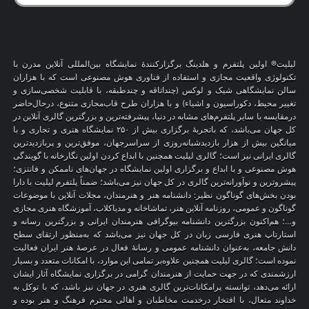
لیلیت® اولین پلتفرم و هلدینگ برگزارکنندهٔ نمایشگاه بین‌المللی آنلاین مدرن با
تکنولوژی واقعیت مجازی و استفاده از فناوری هوش مصنوعی است که با هزاران
سالن نمایشگاهی شیک و لوکس (چنداتاقه و چندطبقه، با قابلیت شخصی‌سازی و
تغییر محیط، دکوراسیون و اشیاء) و با هزاران طرح قاب‌مجازی متنوع، درحال‌حاضر
درمقایسه با سایر پلتفرم‌های مشابه در دنیا، پیشرفته‌ترین و بزرگترین گالری آنلاین در
کل جهان می‌باشد، که باتجربهٔ برگزاری بیش از ۲۵۰ نمایشگاه هنری و تجاری و با
میانگین بیش از هزار بازدیدشبانه‌روزی از سراسرجهان، موفق‌ترین و پربازدیدترین
گالری ایرانی نیز است؛ گالری لیلیت همچنین با ابداع کردن اولین نگارخانه با گویندگی
هوش مصنوعی و با ابداع و برگزاری اولین نمایشگاه در جهان‌های ناممکن و فانتزی؛
پیشروترین و نوآورانه‌ترین گالری در کل جهان نیز می‌باشد؛ ضمناً پلتفرم لیلیت با دارا
بودن بخش‌های گوناگون نظیر: دانشنامه هنر و هنرمندان، مجلات آنلاین با موضوعات
گوناگون و عمومی، روزنامه آنلاین هنر، تماشاخانه و مدیاکلاب، آموزشگاه هنری مجازی
و…؛ هم‌اکنون بزرگترین دانشنامه بیوگرافی هنرمندان ایرانی و بزرگترین رسانه و
استارتاپ هنری فارسی زبان در کل جهان نیز می‌باشد که به‌منظور ارتقای سطح
دانش جامعه، به‌عنوان دانشنامه عمومی و رسانهٔ فعال در عرصهٔ هنر ایران فعالیت
نموده است؛ گالری لیلیت همچنین علاوه‌بر تمامی این موارد، با امکانات متعدد و بسیار
ارزشمندی که در جهت حمایت از هنرمندان گرامی در برگزاری نمایشگاه آثار ایشان
ارائه می‌دهد، توانسته پرامکانات‌ترین گالری هنری در جهان نیز باشد، که با توکل به
خداوند متعال، با افتخار درخدمت مخاطبان و اهالی محترم فرهنگ و هنر بوده و