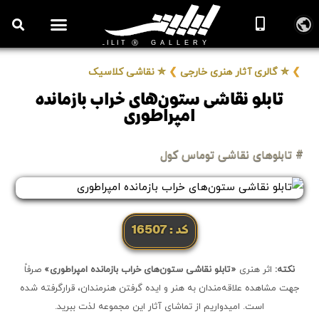
روزنامه هنر
درباره/تماس
مراکز و مشاغل
گالری و نمایشگاه
بیوگرافی هنرمندان
❯
✮ گالری آثار هنری خارجی
❯
✮ نقاشی کلاسیک
تابلو نقاشی ستون‌های خراب بازمانده
امپراطوری
# تابلوهای نقاشی توماس کول
کد: 16507
نکته:
اثر هنری
«تابلو نقاشی ستون‌های خراب بازمانده امپراطوری»
صرفاً
جهت مشاهده علاقه‌مندان به هنر و ایده گرفتن هنرمندان، قرارگرفته شده
است. امیدواریم از تماشای آثار این مجموعه لذت ببرید.