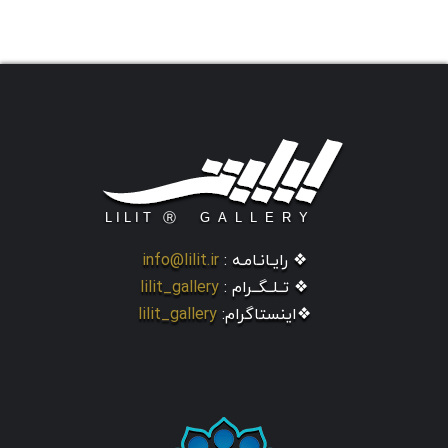
❖ رایـانـامـه :
info@lilit.ir
❖ تــلــگــرام :
lilit_gallery
❖اینستاگرام:
lilit_gallery