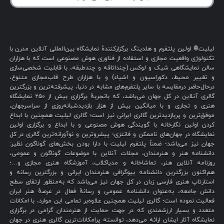
لیلیت® اولین پلتفرم و هلدینگ برگزارکنندهٔ نمایشگاه بین‌المللی آنلاین مدرن با
تکنولوژی واقعیت مجازی و استفاده از فناوری هوش مصنوعی است که با هزاران
سالن نمایشگاهی شیک و لوکس (چنداتاقه و چندطبقه، با قابلیت شخصی‌سازی
و تغییر محیط، دکوراسیون و اشیاء) و با هزاران طرح قاب‌مجازی متنوع،
درحال‌حاضر درمقایسه با سایر پلتفرم‌های مشابه در دنیا، پیشرفته‌ترین و بزرگترین
گالری آنلاین در کل جهان می‌باشد، که باتجربهٔ برگزاری بیش از ۲۵۰ نمایشگاه
هنری و تجاری و با میانگین بیش از هزار بازدیدشبانه‌روزی از سراسرجهان،
موفق‌ترین و پربازدیدترین گالری ایرانی نیز است؛ گالری لیلیت همچنین با ابداع
کردن اولین نگارخانه با گویندگی هوش مصنوعی و با ابداع و برگزاری اولین
نمایشگاه در جهان‌های ناممکن و فانتزی؛ پیشروترین و نوآورانه‌ترین گالری در کل
جهان نیز می‌باشد؛ ضمناً پلتفرم لیلیت با دارا بودن بخش‌های گوناگون نظیر:
دانشنامه هنر و هنرمندان، مجلات آنلاین با موضوعات گوناگون و عمومی،
روزنامه آنلاین هنر، تماشاخانه و مدیاکلاب، آموزشگاه هنری مجازی و…؛
هم‌اکنون بزرگترین دانشنامه بیوگرافی هنرمندان ایرانی و بزرگترین رسانه و
استارتاپ هنری فارسی زبان در کل جهان نیز می‌باشد که به‌منظور ارتقای سطح
دانش جامعه، به‌عنوان دانشنامه عمومی و رسانهٔ فعال در عرصهٔ هنر ایران
فعالیت نموده است؛ گالری لیلیت همچنین علاوه‌بر تمامی این موارد، با امکانات
متعدد و بسیار ارزشمندی که در جهت حمایت از هنرمندان گرامی در برگزاری
نمایشگاه آثار ایشان ارائه می‌دهد، توانسته پرامکانات‌ترین گالری هنری در جهان