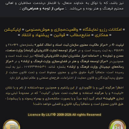
نیز باشد، که با توکل به خداوند متعال، با افتخار درخدمت مخاطبان و اهالی
محترم فرهنگ و هنر بوده و می‌باشد.
.: سپاس از توجه و همراهی‌تان :.
≡
امکانات رزرو نمایشگاه
≡
واقعیت‌مجازی و هوش‌مصنوعی
≡
اپلیکیشن
≡
همکاری
≡
منابع‌مطالب
≡
قوانین
≡
پیشنهاد و انتقاد
≡
لیلیت
® در
«مرکز مالکیت معنوی سازمان ثبت اسناد و املاک کشور»
بشماره‌های: ۲۸۰۹۲۹ و
۴۵۱۸۴۱ ، به ثبت رسیده است و در
«مرکز توسعه تجارت الکترونیکی (اینماد) وزارت صنعت،
معدن و تجارت»
و
«سامانه احراز مشتریان تجارت الکترونیکی (اِمتا)»
نیز ثبت شده است و
همچنین در
«مرکز توسعه فرهنگ و هنر در فضای‌مجازی وزارت فرهنگ و ارشاد»
و در
«مرکز
رسانه‌های دیجیتال وزارت فرهنگ و ارشاد»
بشماره شامَد: ۱-۳-۶۵-۷۱۲۳۹۹-۱-۱ ، نیز به ثبت
رسیده است؛ متعاقباً کلیهٔ حقوق مادی و معنوی محفوظ است و تحت قانون حمایت از
حقوق پدیدآورندگان و قانون حمایت از اختراعات، طرح‌های صنعتی و علائم تجاری قرار دارد.
اخطار! هرگونه کپی و یا الگوبرداری از این پلتفرم و همچنین سوءاستفاده از نام و یا نشان
«لیلیت» و یا هرگونه استفاده و فعالیت تحت عنوان “لیلیت” که در محدودهٔ ثبتی برند
تجاری
«لیلیت»
انجام گیرد (چه عیناً و یا بصورت مشابه‌سازی و بهمراه پسوند و یا پیشوند) ؛
طبق قانون ممنوع است و متعاقباً پیگرد قانونی و قضایی خواهد داشت!
Licence By LILIT© 2008-2026 All rights Reserved