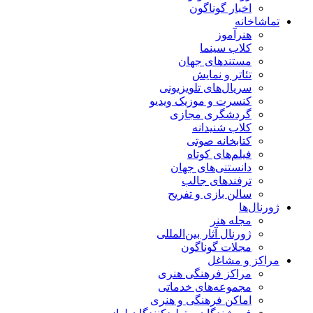
اخبار گوناگون
اشاخانه
هنرآموز
کلاب سینما
مستندهای جهان
تئاتر و نمایش
سریال‌های تلویزیونی
کنسرت و موزیک ویدیو
گردشگری مجازی
کلاب شنیدانه
کتابخانه صوتی
فیلم‌های کوتاه
دانستنی‌های جهان
ترفندهای جالب
سالن بازی و تفریح
رنال‌ها
مجله هنر
ژورنال آثار بین‌المللی
مجلات گوناگون
اکز و مشاغل
مراکز فرهنگی هنری
مجموعه‌های خدماتی
اماکن فرهنگی و هنری