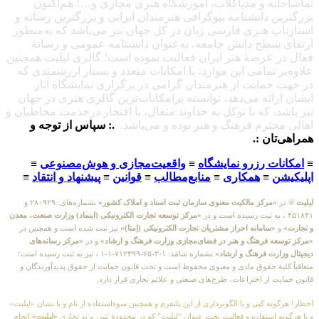
ه و مدیاکلاب، آموزشگاه هنری مجازی و…؛ هم‌اکنون
 دانشنامه بیوگرافی هنرمندان ایرانی و بزرگترین رسانه و
 هنری فارسی زبان در کل جهان نیز می‌باشد که به‌منظور
طح دانش جامعه، به‌عنوان دانشنامه عمومی و رسانهٔ
عرصهٔ هنر ایران فعالیت نموده است؛ گالری لیلیت همچنین
 تمامی این موارد، با امکانات متعدد و بسیار ارزشمندی که
مایت از هنرمندان گرامی در برگزاری نمایشگاه آثار
ائه می‌دهد، توانسته پرامکانات‌ترین گالری هنری در جهان
، که با توکل به خداوند متعال، با افتخار درخدمت مخاطبان و
ترم فرهنگ و هنر بوده و می‌باشد.
.: سپاس از توجه و
ان :.
ت رزرو نمایشگاه
≡
واقعیت‌مجازی و هوش‌مصنوعی
≡
≡
همکاری
≡
منابع‌مطالب
≡
قوانین
≡
پیشنهاد و انتقاد
≡
مرکز مالکیت معنوی سازمان ثبت اسناد و املاک کشور»
بشماره‌های: ۲۸۰۹۲۹ و
«مرکز توسعه تجارت الکترونیکی (اینماد) وزارت صنعت، معدن
«سامانه احراز مشتریان تجارت الکترونیکی (اِمتا)»
نیز ثبت شده است و همچنین در
 فرهنگ و هنر در فضای‌مجازی وزارت فرهنگ و ارشاد»
و در
«مرکز رسانه‌های
رت فرهنگ و ارشاد»
بشماره شامَد: ۱-۳-۶۵-۷۱۲۳۹۹-۱-۱ ، نیز به ثبت رسیده است؛
یهٔ حقوق مادی و معنوی محفوظ است و تحت قانون حمایت از حقوق پدیدآورندگان و
 از اختراعات، طرح‌های صنعتی و علائم تجاری قرار دارد.
ه کپی و یا الگوبرداری از این پلتفرم و همچنین سوءاستفاده از نام و یا نشان «لیلیت»
استفاده و فعالیت تحت عنوان “لیلیت” که در محدودهٔ ثبتی برند تجاری
«لیلیت»
انجام