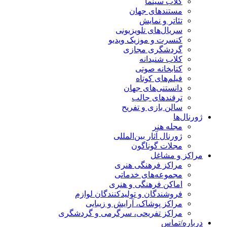
کلاب سینما
مستندهای جهان
تئاتر و نمایش
سریال‌های تلویزیونی
کنسرت و موزیک ویدیو
گردشگری مجازی
کلاب شنیدانه
کتابخانه صوتی
فیلم‌های کوتاه
دانستنی‌های جهان
ترفندهای جالب
سالن بازی و تفریح
رنال‌ها
مجله هنر
ژورنال آثار بین‌المللی
مجلات گوناگون
اکز و مشاغل
مراکز فرهنگی هنری
مجموعه‌های خدماتی
اماکن فرهنگی و هنری
فروشندگان و تولیدکنندگان لوازم
مراکز پوشاک، آرایش و زیبایی
مراکز تفریحی، سرگرمی و گردشگری
باره/تماس