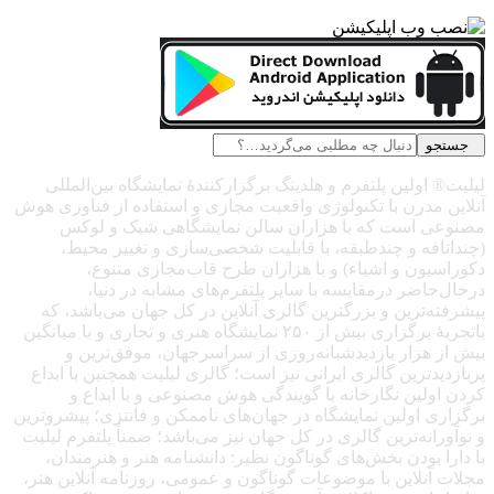
ولین پلتفرم و هلدینگ برگزارکنندهٔ نمایشگاه بین‌المللی
درن با تکنولوژی واقعیت مجازی و استفاده از فناوری هوش
است که با هزاران سالن نمایشگاهی شیک و لوکس
ه و چندطبقه، با قابلیت شخصی‌سازی و تغییر محیط،
ن و اشیاء) و با هزاران طرح قاب‌مجازی متنوع،
ضر درمقایسه با سایر پلتفرم‌های مشابه در دنیا،
ترین و بزرگترین گالری آنلاین در کل جهان می‌باشد، که
باتجربهٔ برگزاری بیش از ۲۵۰ نمایشگاه هنری و تجاری و با میانگین
زار بازدیدشبانه‌روزی از سراسرجهان، موفق‌ترین و
ترین گالری ایرانی نیز است؛ گالری لیلیت همچنین با ابداع
ین نگارخانه با گویندگی هوش مصنوعی و با ابداع و
اولین نمایشگاه در جهان‌های ناممکن و فانتزی؛ پیشروترین
نه‌ترین گالری در کل جهان نیز می‌باشد؛ ضمناً پلتفرم لیلیت
بودن بخش‌های گوناگون نظیر: دانشنامه هنر و هنرمندان،
لاین با موضوعات گوناگون و عمومی، روزنامه آنلاین هنر،