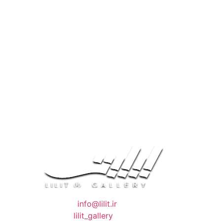
❖ رایـانـامـه :
info@lilit.ir
❖ تــلــگــرام :
lilit_gallery