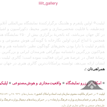
❖اینستاگرام:
lilit_gallery
لیلیت® اولین پلتفرم و هلدینگ برگزارکنندهٔ نمایشگاه بین‌المللی
چندطبقه، با قابلیت شخصی‌سازی و تغییر محیط، دکوراسیون و اشیاء) 
در کل جهان می‌باش
همچنین با ابداع کردن اولین نگارخانه با گویندگی هوش مصنوعی و با ا
پلتفرم لیلیت با دارا بودن بخش‌های گوناگون نظیر: دانشنامه هنر و
هم‌اکنون بزرگترین دانشنامه بیوگرافی هنرمندان ایرانی و بزرگتری
رسانهٔ فعال در عرصهٔ هنر ایران فعالیت نموده است؛ گالری لیلیت ه
ایشان ارائه می‌دهد، توانسته پرامکانات‌ترین گالری هنری در جهان ن
همراهی‌تان :.
≡
امکانات رزرو نمایشگاه
≡
واقعیت‌مجازی و هوش‌مصنوعی
≡
اپلیک
لیلیت
® در
«مرکز مالکیت معنوی سازمان ثبت اسناد و املاک کشور»
بشماره‌های: ۲۸۰۹۲۹ و ۴۵۱۸۴۱ ، به ثبت رسیده است و در
فرهنگ و هنر در فضای‌مجازی وزارت فرهنگ و ارشاد»
و در
«مرکز رسانه‌های دیجیتال وزارت فرهنگ و ا
طرح‌های صنعتی و علائم تجاری قرار دارد.