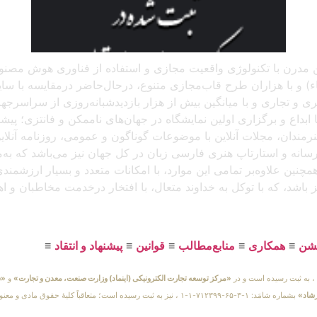
 آنلاین مدرن با تکنولوژی واقعیت مجازی و استفاده از فناوری هوش م
و با هزاران طرح قاب‌مجازی متنوع، درحال‌حاضر درمقایسه با سایر پل
د، که باتجربهٔ برگزاری بیش از ۲۵۰ نمایشگاه هنری و تجاری و با میانگین بیش از هزار بازدید
بداع و برگزاری اولین نمایشگاه در جهان‌های ناممکن و فانتزی؛ پیشرو
 هنرمندان، مجلات آنلاین با موضوعات گوناگون و عمومی، روزنامه آنل
ن رسانه و استارتاپ هنری فارسی زبان در کل جهان نیز می‌باشد که ب
مچنین علاوه‌بر تمامی این موارد، با امکانات متعدد و بسیار ارزشمن
یز باشد، که با توکل به خداوند متعال، با افتخار درخدمت مخاطبان و 
یشن
≡
همکاری
≡
منابع‌مطالب
≡
قوانین
≡
پیشنهاد و انتقاد
≡
«مرکز توسعه تجارت الکترونیکی (اینماد) وزارت صنعت، معدن و تجارت»
و
«س
رشاد»
بشماره شامَد: ۱-۳-۶۵-۷۱۲۳۹۹-۱-۱ ، نیز به ثبت رسیده است؛ متعاقباً 