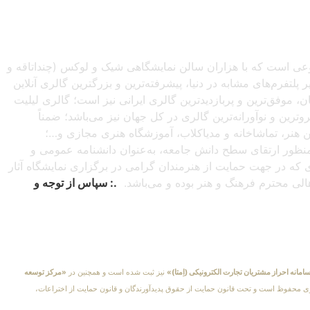
صنوعی است که با هزاران سالن نمایشگاهی شیک و لوکس (چنداتاقه و
تفرم‌های مشابه در دنیا، پیشرفته‌ترین و بزرگترین گالری آنلاین
شبانه‌روزی از سراسرجهان، موفق‌ترین و پربازدیدترین گالری ایرانی نیز است؛ گالری لیلیت
ترین و نوآورانه‌ترین گالری در کل جهان نیز می‌باشد؛ ضمناً
این هنر، تماشاخانه و مدیاکلاب، آموزشگاه هنری مجازی و…؛
ه‌منظور ارتقای سطح دانش جامعه، به‌عنوان دانشنامه عمومی و
دی که در جهت حمایت از هنرمندان گرامی در برگزاری نمایشگاه آثار
اهالی محترم فرهنگ و هنر بوده و می‌باشد.
.: سپاس از توجه و
امانه احراز مشتریان تجارت الکترونیکی (اِمتا)»
نیز ثبت شده است و همچنین در
«مرکز توسعه
کلیهٔ حقوق مادی و معنوی محفوظ است و تحت قانون حمایت از حقوق پدیدآورندگان و قانون حمایت از اختراعات،