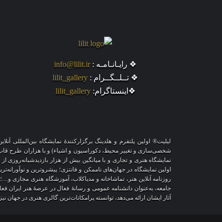
❖ رایـانـامـه :
info@lilit.ir
❖ تــلــگــرام :
lilit_gallery
❖اینستاگرام:
lilit_gallery
لیلیت® اولین پلتفرم و هلدینگ برگزارکنندهٔ نمایشگاه بین‌المللی 
نمایشگاه هنری و تجاری و با میانگین بیش از هزار بازدیدشبانه‌روزی از
اولین نمایشگاه در جهان‌های ناممکن و فانتزی؛ پیشروترین و نوآورانه‌تر
روزنامه آنلاین هنر، تماشاخانه و مدیاکلاب، آموزشگاه هنری مجازی و…؛
جامعه، به‌عنوان دانشنامه عمومی و رسانهٔ فعال در عرصهٔ هنر ایران ف
آثار ایشان ارائه می‌دهد، توانسته پرامکانات‌ترین گالری هنری در جهان ن