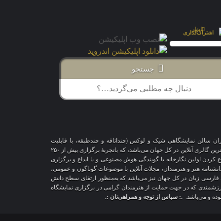
جستجو
اران سالن نمایشگاهی شیک و لوکس (چنداتاقه و چندطبقه، با قابلیت
شخصی‌سازی و تغییر محیط، دکوراسیون و اشیاء) و با هزاران طرح قاب‌مجازی متنوع، درحال‌حاضر درمقایسه با سایر پلتفرم‌های مشابه در دنیا، پیشرفته‌ترین و بزرگترین گالری آنلاین در کل جهان می‌باشد، که باتجربهٔ برگزاری بیش از ۲۵۰
اع کردن اولین نگارخانه با گویندگی هوش مصنوعی و با ابداع و برگزاری
 دانشنامه هنر و هنرمندان، مجلات آنلاین با موضوعات گوناگون و عمومی،
ری فارسی زبان در کل جهان نیز می‌باشد که به‌منظور ارتقای سطح دانش
ر ارزشمندی که در جهت حمایت از هنرمندان گرامی در برگزاری نمایشگاه
بوده و می‌باشد.
.: سپاس از توجه و همراهی‌تان :.