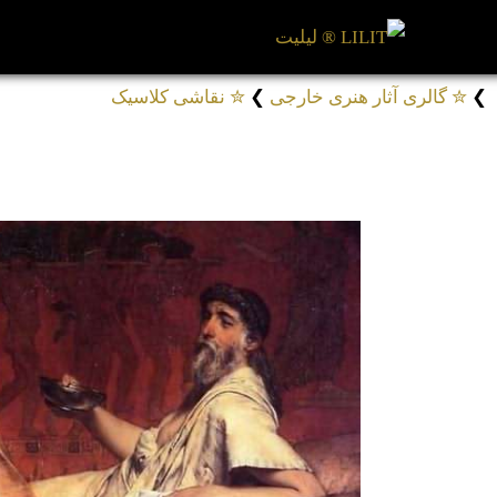
❯
✮ گالری آثار هنری خارجی
❯
✮ نقاشی کلاسیک
تابلو نقاشی مابین امید و ترس
# مجموعه آثار لورنس آلما تادما