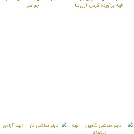
تابلو نقاشی داکینی
تابلو نقاشی آکاساغربا
پرنده – الهه برآورده
– الهه جواهر
کردن آرزوها