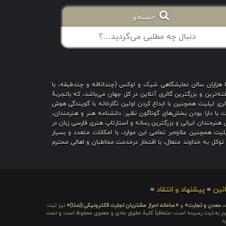
جستجو
با هزاران سالن نمایشگاهی شیک و لوکس (چنداتاقه و چندطبقه، با
ه‌ترین و بزرگترین گالری آنلاین در کل جهان می‌باشد، که باتجربهٔ
 است؛ گالری لیلیت همچنین با ابداع کردن اولین نگارخانه با گویندگی هوش
یت با دارا بودن بخش‌های گوناگون نظیر: دانشنامه هنر و هنرمندان،
هنرمندان ایرانی و بزرگترین رسانه و استارتاپ هنری فارسی زبان در
یت همچنین علاوه‌بر تمامی این موارد، با امکانات متعدد و بسیار
ا توکل به خداوند متعال، با افتخار درخدمت مخاطبان و اهالی محترم
نین
≡
پیشنهاد و انتقاد
≡
ت، معدن و تجارت»
و
«سامانه احراز مشتریان تجارت الکترونیکی (اِمتا)»
نیز ثبت
ره شامَد: ۱-۳-۶۵-۷۱۲۳۹۹-۱-۱ ، نیز به ثبت رسیده است؛ متعاقباً کلیهٔ حقوق مادی و معنوی محفوظ است و تحت
د.