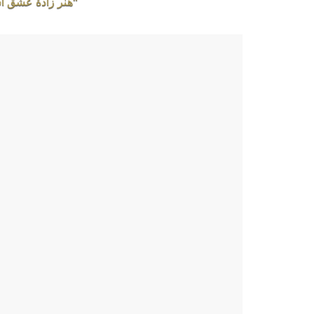
“هنر زادهٔ عشق ا