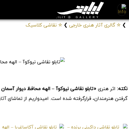
❯
✮ گالری آثار هنری خارجی
❯
✮ نقاشی کلاسیک
تابلو نقاشی نیوکوآ – الهه محافظ دیوار آسمان و بهشت
# تابلوهای نقاشی ایزدبانو های بودایی
کد: 13109
نکته:
اثر هنری
«تابلو نقاشی نیوکوآ – الهه محافظ دیوار آسمان
گرفتن هنرمندان، قرارگرفته شده است. امیدواریم از تماشای آثا
موارد مشابه