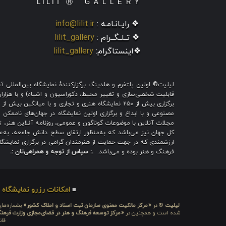
❖ رایـانـامـه :
info@lilit.ir
❖ تــلــگــرام :
lilit_gallery
❖اینستاگرام:
lilit_gallery
لیلیت® اولین پلتفرم و هلدینگ برگزارکنندهٔ نمایشگاه بین‌الملل
قابلیت شخصی‌سازی و تغییر محیط، دکوراسیون و اشیاء) و با هزاران ط
برگزاری بیش از ۲۵۰ نمایشگاه هنری و تجاری و با میا
مصنوعی و با ابداع و برگزاری اولین نمایشگاه در جهان‌های ناممکن و
مجلات آنلاین با موضوعات گوناگون و عمومی، روزنامه آنلاین هنر، تم
کل جهان نیز می‌باشد که به‌منظور ارتقای سطح دانش جامعه، به‌عنو
ارزشمندی که در جهت حمایت از هنرمندان گرامی در برگزاری نمایشگاه 
فرهنگ و هنر بوده و می‌باشد.
.: سپاس از توجه و همراهی‌تان :.
≡
امکانات رزرو نمایشگاه
≡
لیلیت
® در
«مرکز مالکیت معنوی سازمان ثبت اسناد و املاک کشور»
بشماره‌های: ۲۸۰۹۲۹ و ۴۵۱۸۴۱ ، به ثبت رسیده
شده است و همچنین در
«مرکز توسعه فرهنگ و هنر در فضای‌مجازی وزارت فرهن
قان