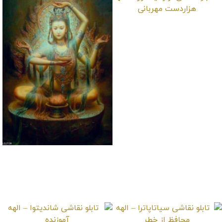
تابلو نقاشی
اولوکیتشوره – الهه
هزاردست مهربانی
تابلو نقاشی واسودهارا
– الهه ثروت