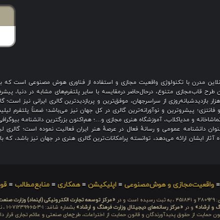
ی آنلاین مدرن با تکنولوژی واقعیت مجازی و استفاده از فناوری هوش مصنوعی است که 
رح قاب‌مجازی متنوع، درحال‌حاضر درمقایسه با سایر پلتفرم‌های مشابه در دنیا، پیشرفت
نگین بیش از هزار بازدیدشبانه‌روزی از سراسرجهان، موفق‌ترین و پربازدیدترین گالری ایرانی نیز
 فانتزی؛ پیشروترین و نوآورانه‌ترین گالری در کل جهان نیز می‌باشد؛ ضمناً پلتفرم لیل
اشاخانه و مدیاکلاب، آموزشگاه هنری مجازی و…؛ هم‌اکنون بزرگترین دانشنامه بیوگرافی 
ان دانشنامه عمومی و رسانهٔ فعال در عرصهٔ هنر ایران فعالیت نموده است؛ گالری لیل
آثار ایشان ارائه می‌دهد، توانسته پرامکانات‌ترین گالری هنری در جهان نیز باشد، که ب
واقعیت‌مجازی و هوش‌مصنوعی
≡
اپلیکیشن
≡
همکاری
≡
منابع‌مطالب
≡
قوا
 است و در
«مرکز توسعه تجارت الکترونیکی (اینماد) وزارت صنع
گ و ارشاد»
و در
«مرکز رسانه‌های دیجیتال وزارت فرهنگ و ارشاد»
بشما
ون حمایت از حقوق پدیدآورندگان و قانون حمایت از اختراعات، طرح‌های صنعتی و علائم تجاری قرار دار