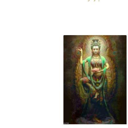
تابلو نقاشی تارا – الهه
تابلو نقاشی گانین –
آزادی
الهه نیکوکار