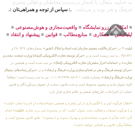
به خداوند متعال، با افتخار درخدمت مخاطبان و اهالی محترم
فرهنگ و هنر بوده و می‌باشد.
.: سپاس از توجه و همراهی‌تان :.
≡
امکانات رزرو نمایشگاه
≡
واقعیت‌مجازی و هوش‌مصنوعی
≡
اپلیکیشن
≡
همکاری
≡
منابع‌مطالب
≡
قوانین
≡
پیشنهاد و انتقاد
≡
لیلیت
® در
«مرکز مالکیت معنوی سازمان ثبت اسناد و املاک کشور»
بشماره‌های: ۲۸۰۹۲۹ و
۴۵۱۸۴۱ ، به ثبت رسیده است و در
«مرکز توسعه تجارت الکترونیکی (اینماد) وزارت صنعت، معدن و
تجارت»
و
«سامانه احراز مشتریان تجارت الکترونیکی (اِمتا)»
نیز ثبت شده است و همچنین در
«مرکز توسعه فرهنگ و هنر در فضای‌مجازی وزارت فرهنگ و ارشاد»
و در
«مرکز رسانه‌های دیجیتال
وزارت فرهنگ و ارشاد»
بشماره شامَد: ۱-۳-۶۵-۷۱۲۳۹۹-۱-۱ ، نیز به ثبت رسیده است؛ متعاقباً
کلیهٔ حقوق مادی و معنوی محفوظ است و تحت قانون حمایت از حقوق پدیدآورندگان و قانون
حمایت از اختراعات، طرح‌های صنعتی و علائم تجاری قرار دارد.
اخطار! هرگونه کپی و یا الگوبرداری از این پلتفرم و همچنین سوءاستفاده از نام و یا نشان «لیلیت»
و یا هرگونه استفاده و فعالیت تحت عنوان “لیلیت” که در محدودهٔ ثبتی برند تجاری
«لیلیت»
انجام
گیرد (چه عیناً و یا بصورت مشابه‌سازی و بهمراه پسوند و یا پیشوند) ؛ طبق قانون ممنوع است و
متعاقباً پیگرد قانونی و قضایی خواهد داشت!