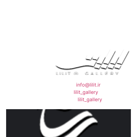
❖ رایـانـامـه :
info@lilit.ir
❖ تــلــگــرام :
lilit_gallery
❖اینستاگرام:
lilit_gallery