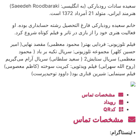
سعیده سادات رودبارکی (به انگلیسی: Saeedeh Roodbaraki)
هنرمند ایرانی، متولد 21 اَمرداد 1372 است.
خانم سعیده رودبارکی فارغ التحصیل رشته حسابداری بوده. او
فعالیت هنری خود را از بازی در تاتر و فیلم کوتاه شروع کرد.
فیلم تلوزیونی: فردایی بهتر( محمود معظمی) مقصد نهایی( امیر
حسین کلهر) مجموعه تلوزیونی: سریال تکیه بر باد ( محمود
معظمی) سریال ستایش2 ( سعید سلطانی) سریال آرام می‌گیریم
(روح الله سهرابی) فیلم ویدئویی: کبریت سوخته (کاظم معصومی)
فیلم سینمایی: شیرین قناری بود( داوود توحیدپرست)
مشخصات تماس
رویداد
کدQR
مشخصات تماس
• اینستاگرام: