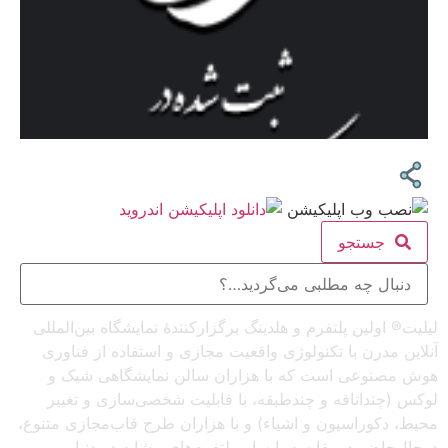
جستجو
لیلیت® اولین پلتفرم و هلدینگ برگزارکنندهٔ نمایشگاه بین‌المللی
آنلاین مدرن با تکنولوژی واقعیت مجازی و استفاده از فناوری
هوش مصنوعی است که با هزاران سالن نمایشگاهی شیک و
لوکس (چنداتاقه و چندطبقه، با قابلیت شخصی‌سازی و تغییر
محیط، دکوراسیون و اشیاء) و با هزاران طرح قاب‌مجازی متنوع،
درحال‌حاضر درمقایسه با سایر پلتفرم‌های مشابه در دنیا،