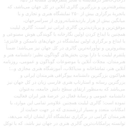
پیشرفته‌ترین و بزرگترین گالری آنلاین در کل جهان می‌باشد، که
باتجربهٔ برگزاری بیش از ۲۵۰ نمایشگاه هنری و تجاری و با
میانگین بیش از هزار بازدیدشبانه‌روزی از سراسرجهان،
موفق‌ترین و پربازدیدترین گالری ایرانی نیز است؛ گالری لیلیت
همچنین با ابداع کردن اولین نگارخانه با گویندگی هوش مصنوعی و
با ابداع و برگزاری اولین نمایشگاه در جهان‌های ناممکن و فانتزی؛
پیشروترین و نوآورانه‌ترین گالری در کل جهان نیز می‌باشد؛ ضمناً
پلتفرم لیلیت با دارا بودن بخش‌های گوناگون نظیر: دانشنامه هنر و
هنرمندان، مجلات آنلاین با موضوعات گوناگون و عمومی، روزنامه
آنلاین هنر، تماشاخانه و مدیاکلاب، آموزشگاه هنری مجازی و…؛
هم‌اکنون بزرگترین دانشنامه بیوگرافی هنرمندان ایرانی و
بزرگترین رسانه و استارتاپ هنری فارسی زبان در کل جهان نیز
می‌باشد که به‌منظور ارتقای سطح دانش جامعه، به‌عنوان
دانشنامه عمومی و رسانهٔ فعال در عرصهٔ هنر ایران فعالیت
نموده است؛ گالری لیلیت همچنین علاوه‌بر تمامی این موارد، با
امکانات متعدد و بسیار ارزشمندی که در جهت حمایت از
هنرمندان گرامی در برگزاری نمایشگاه آثار ایشان ارائه می‌دهد،
توانسته پرامکانات‌ترین گالری هنری در جهان نیز باشد، که با توکل