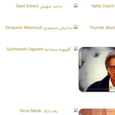
دشتی
ساعد سهیلی
Saed Soheili
Nahal
ابدی
ستایش محمودی
Setayesh Mahmoudi
Peyma
گلچهره سجادیه
Golchehreh Sajadieh
مقدم
Jalal 