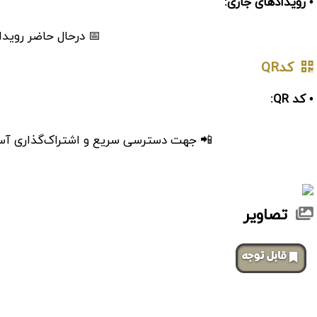
• رویدادهای جاری:
📅 درحال حاضر رویدا
کدQR
• کد QR:
📲 جهت دسترسی سریع و اشتراک‌گذاری آسان، 
تصاویر
‌قابل توجه
صفحات مشابه