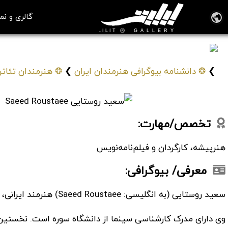
گالری و نم
سعید روستایی
Saeed Roustaee
❯
❂ دانشنامه بیوگرافی هنرمندان ایران
❯
❂ هنرمندان تئاتر،
تخصص/مهارت:
هنرپیشه، کارگردان و فیلم‌نامه‌نویس
معرفی/ بیوگرافی:
سعید روستایی (به انگلیسی: Saeed Roustaee) هنرمند ایرانی، متولد 23 اَمرداد 1368 در تهران است.
وی دارای مدرک کارشناسی سینما از دانشگاه سوره است. نخستین ک