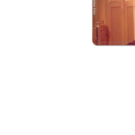
رضا بابک
Reza Babak
خانی (سوسن)
Golandam Tahe