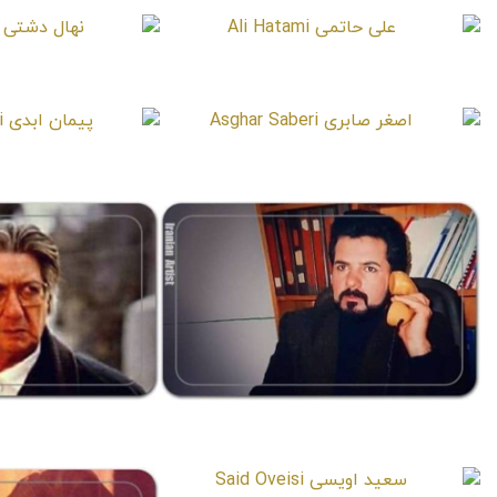
علی حاتمی
نهال 
 Dashti
Ali Hatami
اصغر صابری
پیمان 
n Abadi
Asghar Saberi
اسرافیل علمداری
جلال 
Moghadam
Israfil Alamdari