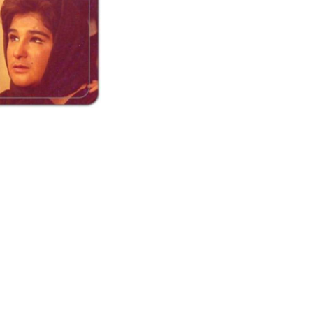
سعید اویسی
Said Oveisi
گل اندام طاهر
rkhani (Susan)