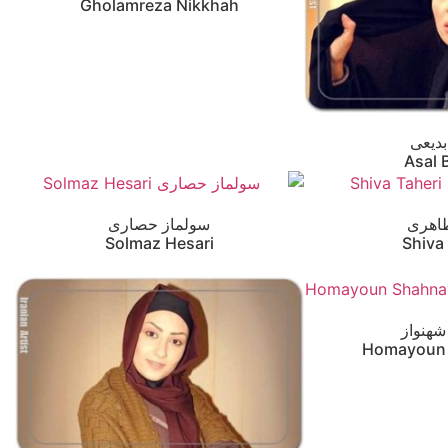
Gholamreza Nikkhah
دیعی
Asal 
اهری
سولماز حصاری
Solmaz Hesari
Shiva
شهنواز
Homayoun