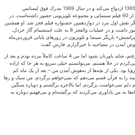
او در سال 1346 در جیرفت در استان کرمان متولد شد. او در سال 1365 ازدواج می‌کند و در سال 1369 مدرک فوق لیسانس
کارگردانی خود را از دانشگاه تربیت معلم دریافت می‌کند. او در بیش از 60 فیلم سینمایی و مجموعه تلویزیونی حضور داشته‌است. در
ن بازیگر نقش اول مرد در دوازدهمین جشنواره فیلم فجر شد. او همچنین
از جانبازان جنگ ایران و عراق است. وی در عملیات‌های متعددی حضور داشت و در عملیات والفجر 8 به علت استشمام گاز خردل،
نمنش» بازیگر سینما و تلویزیون در روزهای پایانی فروردین‌ماه
من تقریباً 17 بار به بیمارستان رفتم، 4 سال پیش هم یک بار به کما رفتم، شاید باورتان نشود اما من 4 ساعت کاملاً مرده بودم و بعد از
کردم در خلأ هستم، می‌توانستم خیلی سریع به هر جا که اراده
یا بود. یکی از بچه‌ها از به‌هوش آمدن من – بعد از یک ماه کم
همه را به قرآن قسم می‌دهم که نمی‌خواهم برگردم، من سبک و رها
م دلم نمی‌خواست برگردم. اما بالاخره برگشتم و دوباره سنگین
ا به من یادآوری می‌کردند که برگشته‌ام و می‌فهمم دوباره به