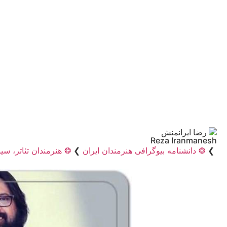
رضا ایرانمنش
Reza Iranmanesh
❯
❂ دانشنامه بیوگرافی هنرمندان ایران
❯
❂ هنرمندان تئاتر، سین