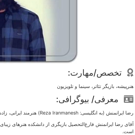
تخصص/مهارت:
هنرپیشه، بازیگر تئاتر، سینما و تلویزیون
معرفی/ بیوگرافی:
رضا ایرانمنش (به انگلیسی: Reza Iranmanesh) هنرمند ایرانی، زاده 19 شهریور 1346 در جیرفت کرمان است.
آقای رضا ایرانمنش فارغ‌التحصیل بازیگری از دانشکده هنرهای زیبا
است.