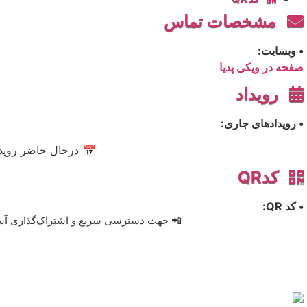
مشخصات تماس
• وبسایت:
صفحه در ویکی پدیا
رویداد
• رویدادهای جاری:
📅 درحال حاضر رویدا
کدQR
• کد QR:
📲 جهت دسترسی سریع و اشتراک‌گذاری آسان، 