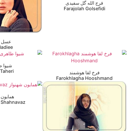
فرج الله گل سفیدی
Farajolah Golsefidi
عسل ب
Badiee
شیوا ط
 Taheri
فرخ لقا هوشمند
Farokhlagha Hooshmand
همایون 
 Shahnavaz