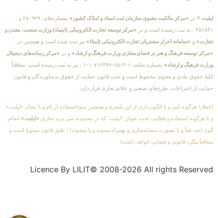
لیلیت
® در
«مرکز مالکیت معنوی سازمان ثبت اسناد و املاک کشور»
بشماره‌های: ۲۸۰۹۲۹ و
۴۵۱۸۴۱ ، به ثبت رسیده است و در
«مرکز توسعه تجارت الکترونیکی (اینماد) وزارت صنعت، معدن و
تجارت»
و
«سامانه احراز مشتریان تجارت الکترونیکی (اِمتا)»
نیز ثبت شده است و همچنین در
«مرکز توسعه فرهنگ و هنر در فضای‌مجازی وزارت فرهنگ و ارشاد»
و در
«مرکز رسانه‌های دیجیتال
وزارت فرهنگ و ارشاد»
بشماره شامَد: ۱-۳-۶۵-۷۱۲۳۹۹-۱-۱ ، نیز به ثبت رسیده است؛ متعاقباً
کلیهٔ حقوق مادی و معنوی محفوظ است و تحت قانون حمایت از حقوق پدیدآورندگان و قانون
حمایت از اختراعات، طرح‌های صنعتی و علائم تجاری قرار دارد.
اخطار! هرگونه کپی و یا الگوبرداری از این پلتفرم و همچنین سوءاستفاده از نام و یا نشان «لیلیت»
و یا هرگونه استفاده و فعالیت تحت عنوان “لیلیت” که در محدودهٔ ثبتی برند تجاری
«لیلیت»
انجام
گیرد (چه عیناً و یا بصورت مشابه‌سازی و بهمراه پسوند و یا پیشوند) ؛ طبق قانون ممنوع است و
متعاقباً پیگرد قانونی و قضایی خواهد داشت!
Licence By LILIT© 2008-2026 All rights Reserved