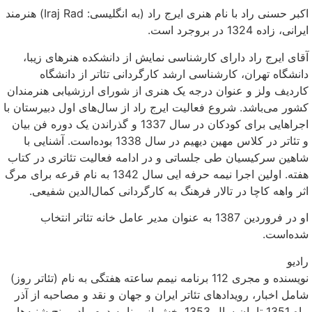
اکبر حسنی راد با نام هنری ایرج راد (به انگلیسی: Iraj Rad) هنرمند
ایرانی، زاده 1324 در بروجرد است.
آقای ایرج راد دارای کارشناسی نمایش از دانشکده هنرهای زیبا،
دانشگاه تهران، کارشناسی ارشد کارگردانی تئاتر از دانشگاه
کاردیف ولز و عنوان درجه یک هنری از شورای ارزشیابی هنرمندان
کشور می‌باشد. شروع فعالیت ایرج راد از سال‌های اول دبیرستان با
اجراهایی برای کودکان در سال 1337 و گذراندن یک دوره فن بیان
و تئاتر در کلاس مهین دیهیم در سال 1338 بوده‌است. آشنایی با
شاهین سرکیسیان طی جلساتی و در ادامه فعالیت تئاتری در کتاب
هفته. اولین اجرا نیمه حرفه ایی سال 1342 به نام قرعه برای مرگ
اثر واهه کاچا در تالار فرهنگ به کارگردانی کمال‌الدین شفیعی.
او در فروردین 1387 به عنوان مدیر عامل خانه تئاتر انتخاب
شده‌است.
رادیو
نویسنده و مجری 112 برنامه نیمم ساعته هفتگی به نام (تئاتر روز)
شامل اخبار، رویدادهای تئاتر ایران و جهان و نقد و مصاحبه از آذر
ماه 1351 تا پان سال 1353 پخش از برنامه دوم رادیو پنج شنبه‌ها.