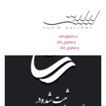
❖ رایـانـامـه :
info@lilit.ir
❖ تــلــگــرام :
lilit_gallery
❖اینستاگرام:
lilit_gallery