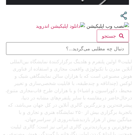
جستجو
لیلیت® اولین پلتفرم و هلدینگ برگزارکنندهٔ نمایشگاه بین‌المللی
آنلاین مدرن با تکنولوژی واقعیت مجازی و استفاده از فناوری
هوش مصنوعی است که با هزاران سالن نمایشگاهی شیک و
لوکس (چنداتاقه و چندطبقه، با قابلیت شخصی‌سازی و تغییر
محیط، دکوراسیون و اشیاء) و با هزاران طرح قاب‌مجازی متنوع،
درحال‌حاضر درمقایسه با سایر پلتفرم‌های مشابه در دنیا،
پیشرفته‌ترین و بزرگترین گالری آنلاین در کل جهان می‌باشد، که
باتجربهٔ برگزاری بیش از ۲۵۰ نمایشگاه هنری و تجاری و با
میانگین بیش از هزار بازدیدشبانه‌روزی از سراسرجهان،
موفق‌ترین و پربازدیدترین گالری ایرانی نیز است؛ گالری لیلیت
همچنین با ابداع کردن اولین نگارخانه با گویندگی هوش مصنوعی و