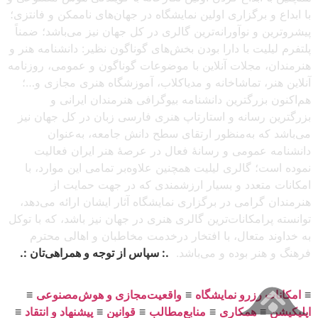
با ابداع و برگزاری اولین نمایشگاه در جهان‌های ناممکن و فانتزی؛
پیشروترین و نوآورانه‌ترین گالری در کل جهان نیز می‌باشد؛ ضمناً
پلتفرم لیلیت با دارا بودن بخش‌های گوناگون نظیر: دانشنامه هنر و
هنرمندان، مجلات آنلاین با موضوعات گوناگون و عمومی، روزنامه
آنلاین هنر، تماشاخانه و مدیاکلاب، آموزشگاه هنری مجازی و…؛
هم‌اکنون بزرگترین دانشنامه بیوگرافی هنرمندان ایرانی و
بزرگترین رسانه و استارتاپ هنری فارسی زبان در کل جهان نیز
می‌باشد که به‌منظور ارتقای سطح دانش جامعه، به‌عنوان
دانشنامه عمومی و رسانهٔ فعال در عرصهٔ هنر ایران فعالیت
نموده است؛ گالری لیلیت همچنین علاوه‌بر تمامی این موارد، با
امکانات متعدد و بسیار ارزشمندی که در جهت حمایت از
هنرمندان گرامی در برگزاری نمایشگاه آثار ایشان ارائه می‌دهد،
توانسته پرامکانات‌ترین گالری هنری در جهان نیز باشد، که با توکل
به خداوند متعال، با افتخار درخدمت مخاطبان و اهالی محترم
فرهنگ و هنر بوده و می‌باشد.
.: سپاس از توجه و همراهی‌تان :.
≡
امکانات رزرو نمایشگاه
≡
واقعیت‌مجازی و هوش‌مصنوعی
≡
اپلیکیشن
≡
همکاری
≡
منابع‌مطالب
≡
قوانین
≡
پیشنهاد و انتقاد
≡