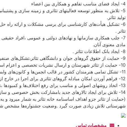
4- ایجاد فضای مناسب تفاهم و همکاری بین اعضاء
5- تلاش به منظور توسعه فعالیتهای تئاتری و زمینه سازی و پشتیبانی
تولید تئاتر.
6- تشکیل هیأت‌های کارشناسی برای برسی مشکلات و ارائه راه حل‌
تئاتر .
7- جلب همکاری سازمانها و نهادهای دولتی و عمومی ،افراد حقیقی
مادی معنوی آنان.
8- ایجاد بانک اطلاعات تئاتر .
9- حمایت از حقوق گروهای جوان و دانشگاهی تئاتر،تشکل‌های صنفی و مستقل و ایجاد هماهنگی و همکاری بین آن‌ها و خانه تئاتر .
10- حمایت از تئاتر شهرستان و ارسال نشریات تخصصی و اعزام استادان و فن آوران به سراسر کشور برای آموزش‌های دوره‌ای .
11- تشکل تمامی هنرمندان کشور در قالب انجمن‌ها و کانون‌های وابسته به خانه تئاتر و ایجاد حس همکاری میان آن‌ها .
12- فراهم آوردن امکان مبادله گروهای تئاتری برای اجرا در خارج از کشور.
13- اتخاذ روشهای اصولی و مناسب برای رفع اختلاف‌ها و کمبود‌ها ،نارسایی‌ها و موانعی که به اهداف خانه تئاتر آسیب میرساند.
14- تلاش برای ایجاد تالارهای جدید بامشارکت بخش خصوصی و سازمانها و نهادهای ذیربط.
(حمایت از تئاتر جزو اهداف اساسنامه خانه تئاتر به شمار میرود و به گ
شهرستانی تلاش زیادی صورت گیرد .وضعیت جشنواره‌ها مشخص شود و
مشخصات تماس