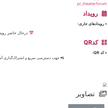
pr_theaterforum
رویداد
• رویدادهای جاری:
📅 درحال حاضر رویدا
کدQR
• کد QR:
📲 جهت دسترسی سریع و اشتراک‌گذاری آسان، 
تصاویر