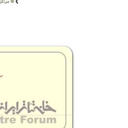
❯
❂ مراکز