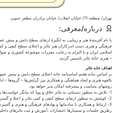
تهران/ منطقه 11/ خیابان انقلاب/ خیابان برادران مظفر جنوبی
درباره/معرفی:
با نام آفرینندهٔ هنر و زیبایی، به انگیزهٔ ارتقای سطح دانش و بینش
فرهنگی و هنری دست اندرکاران هنر تئاتر و اعتلای سطح کیفی و ک
اسلامی ایران و با التزام به رعایت مقررات موضوعهٔ کشوری و ض
– هنری خانهٔ تئاتر تاسیس گردید.
اهداف خانه تئاتر
بر اساس ماده هفتم اساسنامه خانه اعتلای سطح دانش و بینش عمومی 
بالقوه هنری و ایجاد هماهنگی و همکاری بین گرایش‌ها – گروه‌ها – ادار
روشهای متناسب و پیشرفته امکان پذیر خواهد بود.
1- تلاش به منظور دستیابی به تئاتر خلاق و پویا که بیانگر خواست‌ها و نیازهای فرهنگی جامعه باشد.
2- کوشش به منظور ارتقای سطح کیفی و کمی تئاتر و اعتلا و گسترش فرهنگ تئاتر
3- ارتباط و همکاری با ساذمانها و نهادهای فرهنگی و هنری و گس
رطریق جلسات و سمینارها ،انتشارات ،آموزش و ثبت تئاترهای داخلی