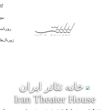
گا
بیو
روزنامه
ژورنال‌ها
خانه تئاتر ایران
Iran Theater House