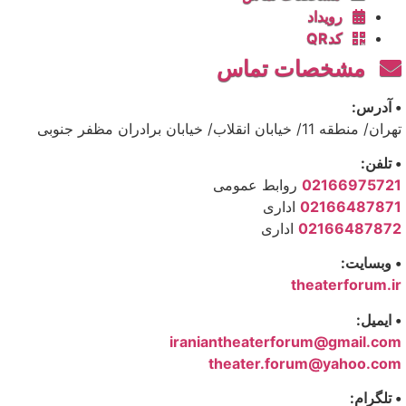
رویداد
کدQR
مشخصات تماس
• آدرس:
تهران/ منطقه 11/ خیابان انقلاب/ خیابان برادران مظفر جنوبی
• تلفن:
02166975721
روابط عمومی
02166487871
اداری
02166487872
اداری
• وبسایت:
theaterforum.ir
• ایمیل:
iraniantheaterforum@gmail.com
theater.forum@yahoo.com
• تلگرام: