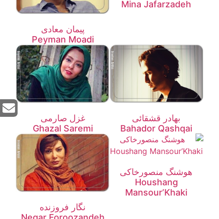
Mina Jafarzadeh
پیمان معادی
Peyman Moadi
بهادر قشقائی
غزل صارمی
Ghazal Saremi
Bahador Qashqai
هوشنگ منصورخاکی
Houshang
Mansour’Khaki
نگار فروزنده
Negar Foroozandeh