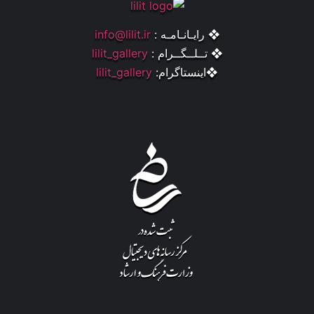
❖ رایـانـامـه :
info@lilit.ir
❖ تــلــگــرام :
lilit_gallery
❖اینستاگرام:
lilit_gallery