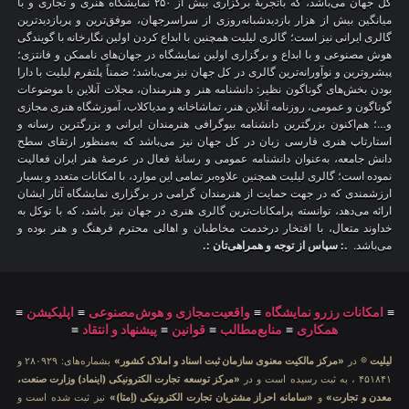
کل جهان می‌باشد، که باتجربهٔ برگزاری بیش از ۲۵۰ نمایشگاه هنری و تجاری و با
میانگین بیش از هزار بازدیدشبانه‌روزی از سراسرجهان، موفق‌ترین و پربازدیدترین
گالری ایرانی نیز است؛ گالری لیلیت همچنین با ابداع کردن اولین نگارخانه با گویندگی
هوش مصنوعی و با ابداع و برگزاری اولین نمایشگاه در جهان‌های ناممکن و فانتزی؛
پیشروترین و نوآورانه‌ترین گالری در کل جهان نیز می‌باشد؛ ضمناً پلتفرم لیلیت با دارا
بودن بخش‌های گوناگون نظیر: دانشنامه هنر و هنرمندان، مجلات آنلاین با موضوعات
گوناگون و عمومی، روزنامه آنلاین هنر، تماشاخانه و مدیاکلاب، آموزشگاه هنری مجازی
و…؛ هم‌اکنون بزرگترین دانشنامه بیوگرافی هنرمندان ایرانی و بزرگترین رسانه و
استارتاپ هنری فارسی زبان در کل جهان نیز می‌باشد که به‌منظور ارتقای سطح
دانش جامعه، به‌عنوان دانشنامه عمومی و رسانهٔ فعال در عرصهٔ هنر ایران فعالیت
نموده است؛ گالری لیلیت همچنین علاوه‌بر تمامی این موارد، با امکانات متعدد و بسیار
ارزشمندی که در جهت حمایت از هنرمندان گرامی در برگزاری نمایشگاه آثار ایشان
ارائه می‌دهد، توانسته پرامکانات‌ترین گالری هنری در جهان نیز باشد، که با توکل به
خداوند متعال، با افتخار درخدمت مخاطبان و اهالی محترم فرهنگ و هنر بوده و
می‌باشد.
.: سپاس از توجه و همراهی‌تان :.
≡
امکانات رزرو نمایشگاه
≡
واقعیت‌مجازی و هوش‌مصنوعی
≡
اپلیکیشن
≡
همکاری
≡
منابع‌مطالب
≡
قوانین
≡
پیشنهاد و انتقاد
≡
لیلیت
® در
«مرکز مالکیت معنوی سازمان ثبت اسناد و املاک کشور»
بشماره‌های: ۲۸۰۹۲۹ و
۴۵۱۸۴۱ ، به ثبت رسیده است و در
«مرکز توسعه تجارت الکترونیکی (اینماد) وزارت صنعت،
معدن و تجارت»
و
«سامانه احراز مشتریان تجارت الکترونیکی (اِمتا)»
نیز ثبت شده است و