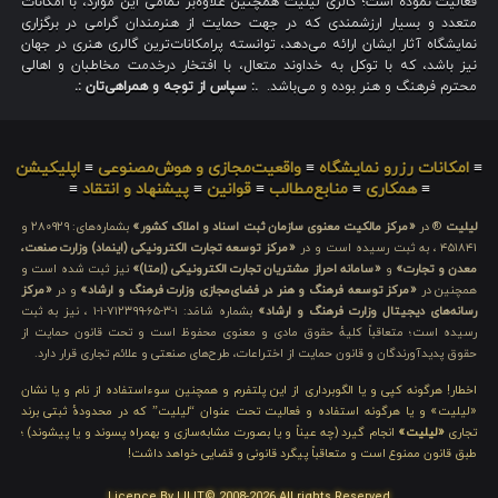
فعالیت نموده است؛ گالری لیلیت همچنین علاوه‌بر تمامی این موارد، با امکانات
متعدد و بسیار ارزشمندی که در جهت حمایت از هنرمندان گرامی در برگزاری
نمایشگاه آثار ایشان ارائه می‌دهد، توانسته پرامکانات‌ترین گالری هنری در جهان
نیز باشد، که با توکل به خداوند متعال، با افتخار درخدمت مخاطبان و اهالی
محترم فرهنگ و هنر بوده و می‌باشد.
.: سپاس از توجه و همراهی‌تان :.
≡
امکانات رزرو نمایشگاه
≡
واقعیت‌مجازی و هوش‌مصنوعی
≡
اپلیکیشن
≡
همکاری
≡
منابع‌مطالب
≡
قوانین
≡
پیشنهاد و انتقاد
≡
لیلیت
® در
«مرکز مالکیت معنوی سازمان ثبت اسناد و املاک کشور»
بشماره‌های: ۲۸۰۹۲۹ و
۴۵۱۸۴۱ ، به ثبت رسیده است و در
«مرکز توسعه تجارت الکترونیکی (اینماد) وزارت صنعت،
معدن و تجارت»
و
«سامانه احراز مشتریان تجارت الکترونیکی (اِمتا)»
نیز ثبت شده است و
همچنین در
«مرکز توسعه فرهنگ و هنر در فضای‌مجازی وزارت فرهنگ و ارشاد»
و در
«مرکز
رسانه‌های دیجیتال وزارت فرهنگ و ارشاد»
بشماره شامَد: ۱-۳-۶۵-۷۱۲۳۹۹-۱-۱ ، نیز به ثبت
رسیده است؛ متعاقباً کلیهٔ حقوق مادی و معنوی محفوظ است و تحت قانون حمایت از
حقوق پدیدآورندگان و قانون حمایت از اختراعات، طرح‌های صنعتی و علائم تجاری قرار دارد.
اخطار! هرگونه کپی و یا الگوبرداری از این پلتفرم و همچنین سوءاستفاده از نام و یا نشان
«لیلیت» و یا هرگونه استفاده و فعالیت تحت عنوان “لیلیت” که در محدودهٔ ثبتی برند
تجاری
«لیلیت»
انجام گیرد (چه عیناً و یا بصورت مشابه‌سازی و بهمراه پسوند و یا پیشوند) ؛
طبق قانون ممنوع است و متعاقباً پیگرد قانونی و قضایی خواهد داشت!
Licence By LILIT© 2008-2026 All rights Reserved