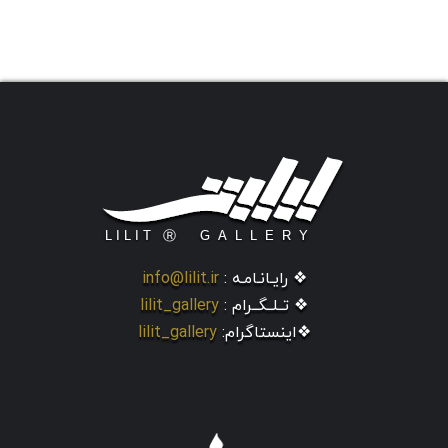
❖ رایـانـامـه :
info@lilit.ir
❖ تــلــگــرام :
lilit_gallery
❖اینستاگرام:
lilit_gallery