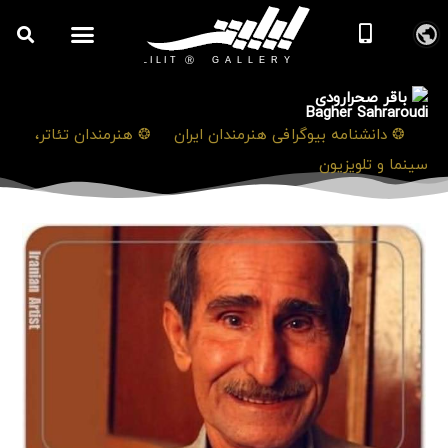
باقر صحرارودی
Bagher Sahraroudi
❯
❂ دانشنامه بیوگرافی هنرمندان ایران
❯
❂ هنرمندان تئاتر،
سینما و تلویزیون