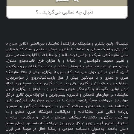
جستجو
لیلیت® اولین پلتفرم و هلدینگ برگزارکنندهٔ نمایشگاه بین‌المللی آنلاین مدرن با
تکنولوژی واقعیت مجازی و استفاده از فناوری هوش مصنوعی است که با هزاران
سالن نمایشگاهی شیک و لوکس (چنداتاقه و چندطبقه، با قابلیت شخصی‌سازی
و تغییر محیط، دکوراسیون و اشیاء) و با هزاران طرح قاب‌مجازی متنوع،
درحال‌حاضر درمقایسه با سایر پلتفرم‌های مشابه در دنیا، پیشرفته‌ترین و بزرگترین
گالری آنلاین در کل جهان می‌باشد، که باتجربهٔ برگزاری بیش از ۲۵۰ نمایشگاه
هنری و تجاری و با میانگین بیش از هزار بازدیدشبانه‌روزی از سراسرجهان،
موفق‌ترین و پربازدیدترین گالری ایرانی نیز است؛ گالری لیلیت همچنین با ابداع
کردن اولین نگارخانه با گویندگی هوش مصنوعی و با ابداع و برگزاری اولین
نمایشگاه در جهان‌های ناممکن و فانتزی؛ پیشروترین و نوآورانه‌ترین گالری در کل
جهان نیز می‌باشد؛ ضمناً پلتفرم لیلیت با دارا بودن بخش‌های گوناگون نظیر:
دانشنامه هنر و هنرمندان، مجلات آنلاین با موضوعات گوناگون و عمومی،
روزنامه آنلاین هنر، تماشاخانه و مدیاکلاب، آموزشگاه هنری مجازی و…؛
هم‌اکنون بزرگترین دانشنامه بیوگرافی هنرمندان ایرانی و بزرگترین رسانه و
استارتاپ هنری فارسی زبان در کل جهان نیز می‌باشد که به‌منظور ارتقای سطح
دانش جامعه، به‌عنوان دانشنامه عمومی و رسانهٔ فعال در عرصهٔ هنر ایران