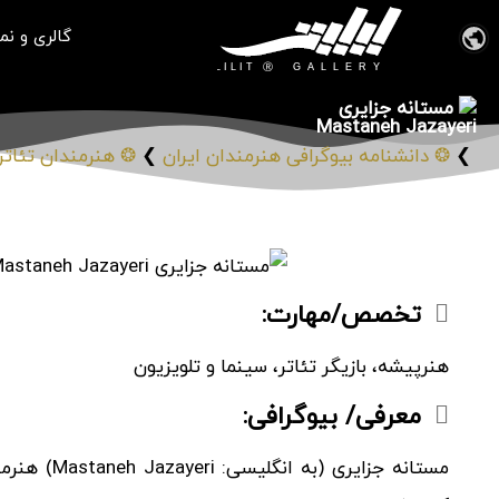
گالری و نم
مستانه جزایری
Mastaneh Jazayeri
❯
❂ دانشنامه بیوگرافی هنرمندان ایران
❯
❂ هنرمندان تئاتر،
تخصص/مهارت:
هنرپیشه، بازیگر تئاتر، سینما و تلویزیون
معرفی/ بیوگرافی: