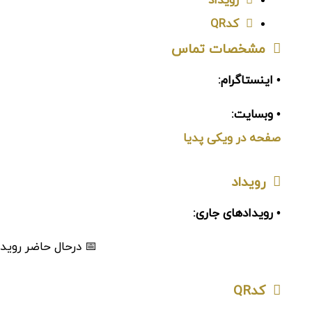
رویداد
کدQR
مشخصات تماس
• اینستاگرام:
• وبسایت:
صفحه در ویکی پدیا
رویداد
• رویدادهای جاری:
📅 درحال حاضر رویدا
کدQR