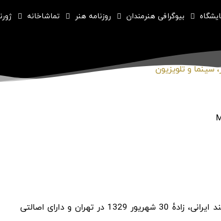
ایشگاه
بیوگرافی هنرمندان
روزنامه هنر
تماشاخانه
ژورنا
 سینما و تلویزیون
مستانه جزایری (به انگلیسی: Mastaneh Jazayeri) هنرمند ایرانی، زادهٔ 30 شهریور 1329 در تهران و دارای اصالتی