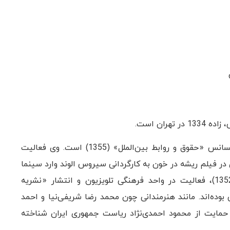
آقای جهانگیر الماسی فارغ‌التحصیل رشته شیمی و فوق لیسانس «حقوق و روابط بین‌الملل» (1355) است. وی فعالیت
 اهواز آغاز کرد و با بازی در فیلم ریشه در خون به کارگردانی سیروس الوند وارد سینما
شد. تشکیل «گروه تئاتر آژیده» با «پرویز بشردوست» (1352)، فعالیت در واحد فرهنگی تلویزیون و انتشار «نشریه
نگیر الماسی بوده‌اند. مانند هنرمندانی چون محمد رضا شریفی‌نیا و احمد
 حمایت از محمود احمدی‌نژاد ریاست جمهوری ایران شناخته