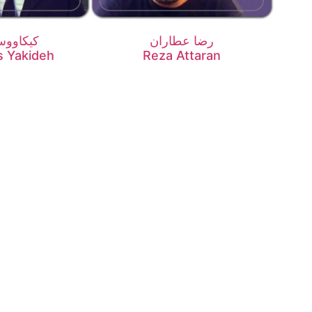
رضا عطاران
کیکاووس
s Yakideh
Reza Attaran