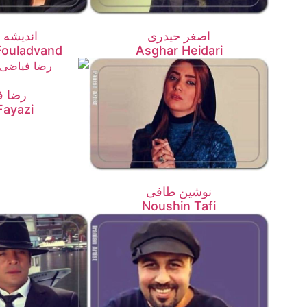
اصغر حیدری
اندیشه ف
Fouladvand
Asghar Heidari
رضا ف
Fayazi
نوشین طافی
Noushin Tafi