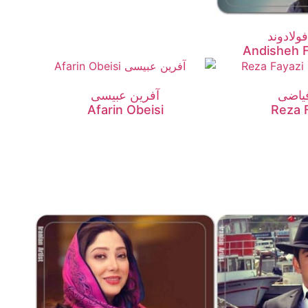
ولادوند
Andisheh 
یاضی
آفرین عبیسی
Afarin Obeisi
Reza 