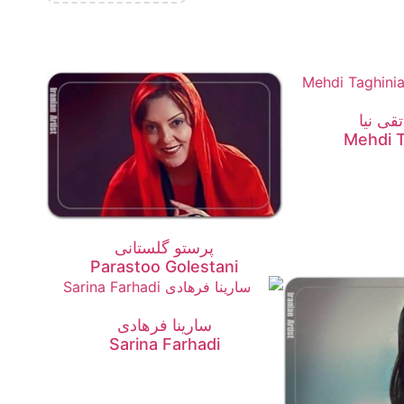
قی نیا
Mehdi T
پرستو گلستانی
Parastoo Golestani
سارینا فرهادی
Sarina Farhadi