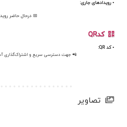
• رویدادهای جاری:
📅 درحال حاضر رویدا
کدQR
• کد QR:
📲 جهت دسترسی سریع و اشتراک‌گذاری آسان، 
تصاویر