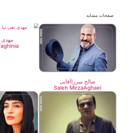
صفحات مشابه
مهدی ت
aghinia
صالح میرزاآقایی
Saleh MirzaAghaei