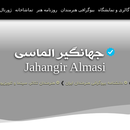
گالری و نمایشگاه
بیوگرافی هنرمندان
روزنامه هنر
تماشاخانه
ژورنال‌
جهانگیر الماسی
Jahangir Almasi
❂ دانشنامه بیوگرافی هنرمندان ایران
❯
❂ هنرمندان تئاتر، سینما و تلویزیو