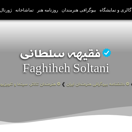
گالری و نمایشگاه
بیوگرافی هنرمندان
روزنامه هنر
تماشاخانه
ژورنال‌
فقیهه سلطانی
Faghiheh Soltani
❂ دانشنامه بیوگرافی هنرمندان ایران
❯
❂ هنرمندان تئاتر، سینما و تلویزیو