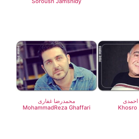
Soroush Jamshidy
احمدی
محمدرضا غفاری
MohammadReza Ghaffari
Khosro