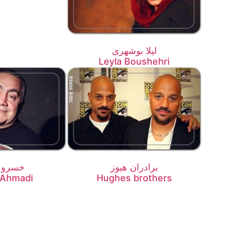
لیلا بوشهری
Leyla Boushehri
برادران هیوز
خسرو 
 Ahmadi
Hughes brothers