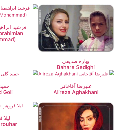
فرشید ابراهی
brahimian
mmad)
بهاره صدیقی
Bahare Sedighi
علیرضا آقاخانی
حمید
 Goli
Alireza Aghakhani
لیلا 
orouhar