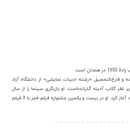
قیهه سلطانی فرزند آیت الله سلطانی متولد 1353 بوده و فارغ‌التحصیل «رشته ادبیات نمایشی» از دانشگاه آزاد
است. سلطانی یک دورهٔ بازیگری را در سال 1371 و زیر نظر گلاب آدینه گذرانده‌است. او بازیگری سینما را از سال
1373 با بازی در فیلم «روسری آبی» ساختهٔ رخشان بنی‌اعتماد آغاز کرد. او در بیست و یکمین جشنواره فیلم فجر با 3 فیلم