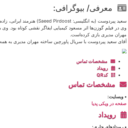
معرفی/ بیوگرافی:
سعید پیردوست (به انگلیسی: Saeed Pirdoost) هنرمند ایرانی، زاده 16 دی 1319 در تهران است.
وی در فیلم گوزن‌ها اثر مسعود کیمیایی ایفاگر نقشی کوتاه بود. وی 
مهران مدیری بازی کرده‌است.
آقای سعید پیردوست با سریال پاورچین ساخته مهران مدیری به همه
مشخصات تماس
رویداد
کدQR
مشخصات تماس
• وبسایت:
صفحه در ویکی پدیا
رویداد
• رویدادهای جاری: