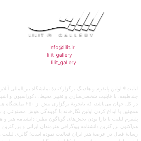
❖ رایـانـامـه :
info@lilit.ir
❖ تــلــگــرام :
lilit_gallery
❖اینستاگرام:
lilit_gallery
لیلیت® اولین پلتفرم و هلدینگ برگزارکنندهٔ نمایشگاه بین‌المللی
چندطبقه، با قابلیت شخصی‌سازی و تغییر محیط، دکوراسیون و اشیاء) 
در کل جهان می‌باش
همچنین با ابداع کردن اولین نگارخانه با گویندگی هوش مصنوعی و با ا
پلتفرم لیلیت با دارا بودن بخش‌های گوناگون نظیر: دانشنامه هنر و
هم‌اکنون بزرگترین دانشنامه بیوگرافی هنرمندان ایرانی و بزرگتری
رسانهٔ فعال در عرصهٔ هنر ایران فعالیت نموده است؛ گالری لیلیت ه