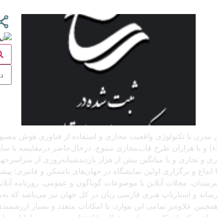
 آنلاین مدرن با تکنولوژی واقعیت مجازی و استفاده از فناوری هوش م
و با هزاران طرح قاب‌مجازی متنوع، درحال‌حاضر درمقایسه با سایر پل
د، که باتجربهٔ برگزاری بیش از ۲۵۰ نمایشگاه هنری و تجاری و با میانگین بیش از هزار بازدید
بداع و برگزاری اولین نمایشگاه در جهان‌های ناممکن و فانتزی؛ پیشرو
 هنرمندان، مجلات آنلاین با موضوعات گوناگون و عمومی، روزنامه آنل
ن رسانه و استارتاپ هنری فارسی زبان در کل جهان نیز می‌باشد که ب
مچنین علاوه‌بر تمامی این موارد، با امکانات متعدد و بسیار ارزشمن