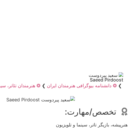
سعید پیردوست
Saeed Pirdoost
❯
❂ دانشنامه بیوگرافی هنرمندان ایران
❯
❂ هنرمندان تئاتر، سین
تخصص/مهارت:
هنرپیشه، بازیگر تاتر، سینما و تلویزیون