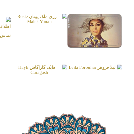
پرستو گلستانی
Parastoo Golestani
رزی ملک یونان
Rosie Malek Yonan
فاطمه صادقی (جمیله)
Fateme Sadeqi (Jamileh)
لیلا فروهر
Leila Forouhar
هایک گاراگاش
Hayk Garagash