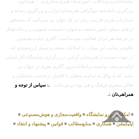
تماشاخانه و مدیاکلاب، آموزشگاه هنری مجازی و…؛ هم‌اکنون
بزرگترین دانشنامه بیوگرافی هنرمندان ایرانی و بزرگترین رسانه و
استارتاپ هنری فارسی زبان در کل جهان نیز می‌باشد که به‌منظور
ارتقای سطح دانش جامعه، به‌عنوان دانشنامه عمومی و رسانهٔ فعال
در عرصهٔ هنر ایران فعالیت نموده است؛ گالری لیلیت همچنین
علاوه‌بر تمامی این موارد، با امکانات متعدد و بسیار ارزشمندی که
در جهت حمایت از هنرمندان گرامی در برگزاری نمایشگاه آثار ایشان
ارائه می‌دهد، توانسته پرامکانات‌ترین گالری هنری در جهان نیز
باشد، که با توکل به خداوند متعال، با افتخار درخدمت مخاطبان و
اهالی محترم فرهنگ و هنر بوده و می‌باشد.
.: سپاس از توجه و
همراهی‌تان :.
≡
امکانات رزرو نمایشگاه
≡
واقعیت‌مجازی و هوش‌مصنوعی
≡
اپلیکیشن
≡
همکاری
≡
منابع‌مطالب
≡
قوانین
≡
پیشنهاد و انتقاد
≡