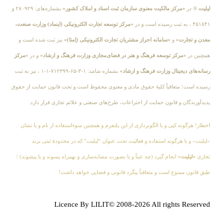
لیلیت
® در
«مرکز مالکیت معنوی سازمان ثبت اسناد و املاک کشور»
بشماره‌های: ۲۸۰۹۲۹ و
۴۵۱۸۴۱ ، به ثبت رسیده است و در
«مرکز توسعه تجارت الکترونیکی (اینماد) وزارت صنعت،
معدن و تجارت»
و
«سامانه احراز مشتریان تجارت الکترونیکی (اِمتا)»
نیز ثبت شده است و
همچنین در
«مرکز توسعه فرهنگ و هنر در فضای‌مجازی وزارت فرهنگ و ارشاد»
و در
«مرکز
رسانه‌های دیجیتال وزارت فرهنگ و ارشاد»
بشماره شامَد: ۱-۳-۶۵-۷۱۲۳۹۹-۱-۱ ، نیز به ثبت
رسیده است؛ متعاقباً کلیهٔ حقوق مادی و معنوی محفوظ است و تحت قانون حمایت از حقوق
پدیدآورندگان و قانون حمایت از اختراعات، طرح‌های صنعتی و علائم تجاری قرار دارد.
اخطار! هرگونه کپی و یا الگوبرداری از این پلتفرم و همچنین سوءاستفاده از نام و یا نشان
«لیلیت» و یا هرگونه استفاده و فعالیت تحت عنوان “لیلیت” که در محدودهٔ ثبتی برند
تجاری
«لیلیت»
انجام گیرد (چه عیناً و یا بصورت مشابه‌سازی و بهمراه پسوند و یا پیشوند) ؛
طبق قانون ممنوع است و متعاقباً پیگرد قانونی و قضایی خواهد داشت!
Licence By LILIT© 2008-2026 All rights Reserved