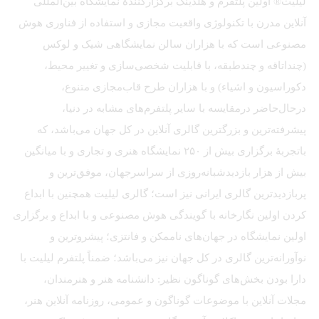
لیلیت® اولین پلتفرم و هلدینگ برگزارکنندهٔ نمایشگاه بین‌المللی
آنلاین مدرن با تکنولوژی واقعیت مجازی و استفاده از فناوری هوش
مصنوعی است که با هزاران سالن نمایشگاهی شیک و لوکس
(چنداتاقه و چندطبقه، با قابلیت شخصی‌سازی و تغییر محیط،
دکوراسیون و اشیاء) و با هزاران طرح قاب‌مجازی متنوع،
درحال‌حاضر درمقایسه با سایر پلتفرم‌های مشابه در دنیا،
پیشرفته‌ترین و بزرگترین گالری آنلاین در کل جهان می‌باشد، که
باتجربهٔ برگزاری بیش از ۲۵۰ نمایشگاه هنری و تجاری و با میانگین
بیش از هزار بازدیدشبانه‌روزی از سراسرجهان، موفق‌ترین و
پربازدیدترین گالری ایرانی نیز است؛ گالری لیلیت همچنین با ابداع
کردن اولین نگارخانه با گویندگی هوش مصنوعی و با ابداع و برگزاری
اولین نمایشگاه در جهان‌های ناممکن و فانتزی؛ پیشروترین و
نوآورانه‌ترین گالری در کل جهان نیز می‌باشد؛ ضمناً پلتفرم لیلیت با
دارا بودن بخش‌های گوناگون نظیر: دانشنامه هنر و هنرمندان،
مجلات آنلاین با موضوعات گوناگون و عمومی، روزنامه آنلاین هنر،