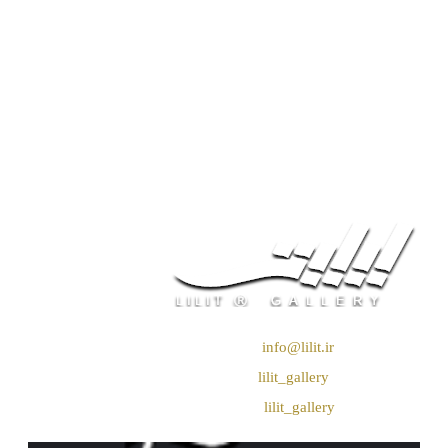
❖ رایـانـامـه :
info@lilit.ir
❖ تــلــگــرام :
lilit_gallery
❖اینستاگرام:
lilit_gallery