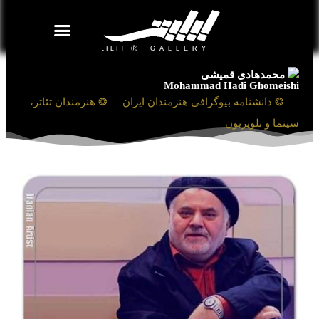
روزنامه هنر
درباره/تماس
مراکز و مشاغل
گالری و نمایشگاه
بیوگرافی هنرمندان
محمدهادی قمیشی
Mohammad Hadi Ghomeishi
❯
❂ دانشنامه بیوگرافی هنرمندان ایران
❯
❂ هنرمندان تئاتر،
سینما و تلویزیون