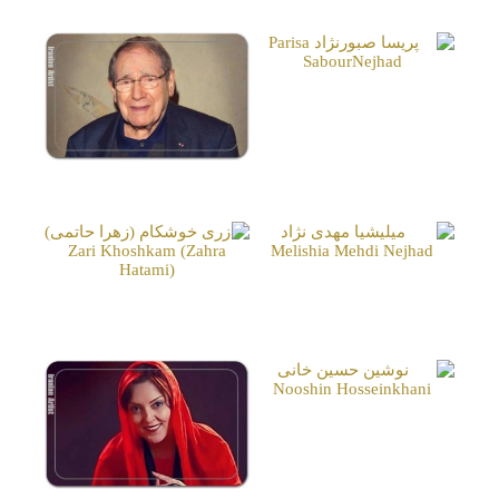
گرشا رئوفی (گرشاسب)
اکبر رحمتی
Akbar Rahmati
Garsha Raofi (Garshasb)
پریسا صبورنژاد
Parisa SabourNejhad
رابرت حسین (روبر)
Robert Hossein
میلیشیا مهدی نژاد
Melishia Mehdi Nejhad
زری خوشکام (زهرا حاتمی)
Zari Khoshkam (Zahra
Hatami)
نوشین حسین خانی
Nooshin Hosseinkhani