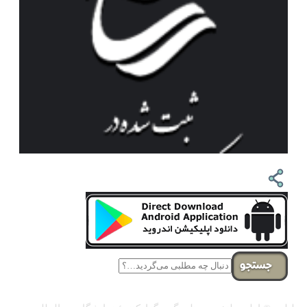
جستجو