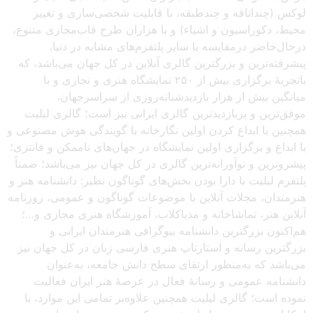
لوکس (چنداتاقه و چندطبقه، با قابلیت شخصی‌سازی و تغییر
محیط، دکوراسیون و اشیاء) و با هزاران طرح قاب‌مجازی متنوع،
درحال‌حاضر درمقایسه با سایر پلتفرم‌های مشابه در دنیا،
پیشرفته‌ترین و بزرگترین گالری آنلاین در کل جهان می‌باشد، که
باتجربهٔ برگزاری بیش از ۲۵۰ نمایشگاه هنری و تجاری و با
میانگین بیش از هزار بازدیدشبانه‌روزی از سراسرجهان،
موفق‌ترین و پربازدیدترین گالری ایرانی نیز است؛ گالری لیلیت
همچنین با ابداع کردن اولین نگارخانه با گویندگی هوش مصنوعی و
با ابداع و برگزاری اولین نمایشگاه در جهان‌های ناممکن و فانتزی؛
پیشروترین و نوآورانه‌ترین گالری در کل جهان نیز می‌باشد؛ ضمناً
پلتفرم لیلیت با دارا بودن بخش‌های گوناگون نظیر: دانشنامه هنر و
هنرمندان، مجلات آنلاین با موضوعات گوناگون و عمومی، روزنامه
آنلاین هنر، تماشاخانه و مدیاکلاب، آموزشگاه هنری مجازی و…؛
هم‌اکنون بزرگترین دانشنامه بیوگرافی هنرمندان ایرانی و
بزرگترین رسانه و استارتاپ هنری فارسی زبان در کل جهان نیز
می‌باشد که به‌منظور ارتقای سطح دانش جامعه، به‌عنوان
دانشنامه عمومی و رسانهٔ فعال در عرصهٔ هنر ایران فعالیت
نموده است؛ گالری لیلیت همچنین علاوه‌بر تمامی این موارد، با