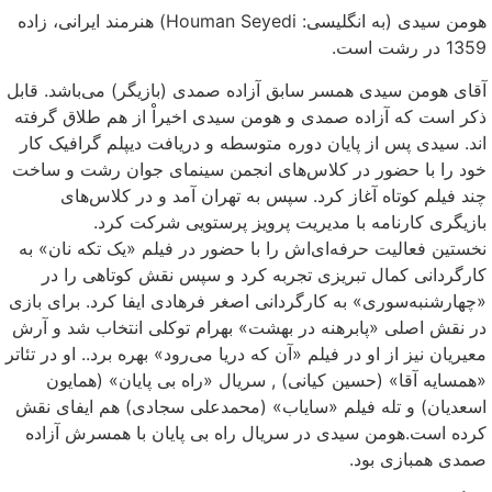
هومن سیدی (به انگلیسی: Houman Seyedi) هنرمند ایرانی، زاده
1359 در رشت است.
آقای هومن سیدی همسر سابق آزاده صمدی (بازیگر) می‌باشد. قابل
ذکر است که آزاده صمدی و هومن سیدی اخیراْ از هم طلاق گرفته
اند. سیدی پس از پایان دوره متوسطه و دریافت دیپلم گرافیک کار
خود را با حضور در کلاس‌های انجمن سینمای جوان رشت و ساخت
چند فیلم کوتاه آغاز کرد. سپس به تهران آمد و در کلاس‌های
بازیگری کارنامه با مدیریت پرویز پرستویی شرکت کرد.
نخستین فعالیت حرفه‌ای‌اش را با حضور در فیلم «یک تکه نان» به
کارگردانی کمال تبریزی تجربه کرد و سپس نقش کوتاهی را در
«چهارشنبه‌سوری» به کارگردانی اصغر فرهادی ایفا کرد. برای بازی
در نقش اصلی «پابرهنه در بهشت» بهرام توکلی انتخاب شد و آرش
معیریان نیز از او در فیلم «آن که دریا می‌رود» بهره برد.. او در تئاتر
«همسایه آقا» (حسین کیانی) , سریال «راه بی پایان» (همایون
اسعدیان) و تله فیلم «سایاب» (محمدعلی سجادی) هم ایفای نقش
کرده است.هومن سیدی در سریال راه بی پایان با همسرش آزاده
صمدی همبازی بود.