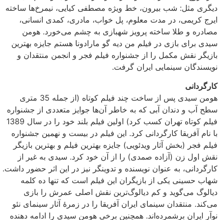
دیگری مثل: شب بیرون، خط ویژه مصطفی کیایی، نیمرخ‌ها ساخته
ایرج کریمی، در مدت معلوم، پل خواب، مادری، کمدی انسانی،
مصادره و طلا ساخته پرویز شهبازی به چشم می‌خورد. هومن
سیدی برای بازی در فیلم من دیه گو مارادونا هستم جایزه بهترین
بازیگر نقش مکمل را از جشنواره فیلم فجر و انجمن منتقدان و
نویسندگان سینمایی ایران گرفت.
کارگردانی
هومن سیدی پس از ساخت چند فیلم کوتاه (از جمله 35 متری
سطح آب و دندان آبی که به خاطر آن‌ها جوایز متعددی از جشنواره
فیلم کوتاه تهران کسب کرد) اولین فیلم بلند خود را در سال 1389
با نام آفریقا کارگردانی کرد. این فیلم در بیست و نهمین جشنواره
فیلم فجر (بخش آثار ویدئویی) جایزه بهترین فیلم و بهترین بازیگر
نقش اول زن (آزاده صمدی) را از آن خود کرد. سیدی به غیر از
کارگردانی، به عنوان نویسنده و تدوینگر نیز در این اثر حضور داشت.
شهاب حسینی یکی از بازیگران این فیلم است که تنها ده کلمه
دیالوگ می‌گوید و کم دیالوگ‌ترین نقش اصلی عمرش را بازی
می‌کند. منتقدان سینمای ایران آفریقا را در زمرهٔ آثار سینمای نئو
نوآر ایران برشمرده‌اند. همچنین برخی هومن سیدی را ادامه دهنده