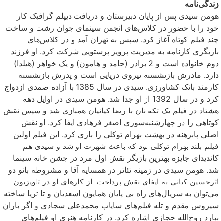
زندگی‌نامه
هومن سیدی پس از پایان دبیرستان و دریافت دیپلم گرافیک کار
خود را با حضور در کلاس‌های انجمن سینمای جوان رشت و ساخت
چند فیلم کوتاه آغاز کرد. سپس به تهران آمد و در کلاس‌های
بازیگری کارنامه به مدیریت پرویز پرستویی شرکت کرد. او فرزند
دوم خانواده است و 2 برادر (حامد و هامون) و یک خواهر (هیلدا)
دارد. مادرش بازنشسته نیروی دریایی است و پدرش بازنشسته
کارمند بانک کشاورزی. سیدی در سال 1385 با آزاده صمدی ازدواج
کرد و در سال 1392 از او جدا شد. هومن سیدی در اوایل دهه
هشتاد در فیلم یک تکه نان با رضا کیانیان همبازی شد و سپس نقش
کوتاهی را در چهارشنبه‌سوری اصغر فرهادی ایفا کرد. او نقش
اصلی پابرهنه در بهشت بهرام توکلی را بازی کرد. این فیلم اولین
فیلم بلند بهرام توکلی بود که باعث شهرت او شد و سیدی هم
کاندیدای جایزه بهترین بازیگر نقش اول مرد در جشن خانه سینما
شد. هومن سیدی در زمینه تئاتر در همسایه آقا و مشروطه بانو دو
اثرحسین کیانی به ایفای نقش پرداخت. از کارهای او در تلویزیون
می‌توان به سریال‌های راه بی پایان همایون اسعدیان و تا ثریا ساخته
سیروس مقدم و تله فیلم‌های سایاب محمدعلی سجادی و اگر باران
ببارد روح‌الله حجازی اشاره کرد. در کارنامه هنری او فیلم‌های