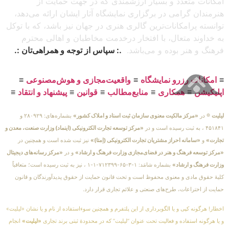
امکانات متعدد و بسیار ارزشمندی که در جهت حمایت از
هنرمندان گرامی در برگزاری نمایشگاه آثار ایشان ارائه می‌دهد،
توانسته پرامکانات‌ترین گالری هنری در جهان نیز باشد، که با توکل
به خداوند متعال، با افتخار درخدمت مخاطبان و اهالی محترم
فرهنگ و هنر بوده و می‌باشد.
.: سپاس از توجه و همراهی‌تان :.
≡
امکانات رزرو نمایشگاه
≡
واقعیت‌مجازی و هوش‌مصنوعی
≡
اپلیکیشن
≡
همکاری
≡
منابع‌مطالب
≡
قوانین
≡
پیشنهاد و انتقاد
≡
لیلیت
® در
«مرکز مالکیت معنوی سازمان ثبت اسناد و املاک کشور»
بشماره‌های: ۲۸۰۹۲۹ و
۴۵۱۸۴۱ ، به ثبت رسیده است و در
«مرکز توسعه تجارت الکترونیکی (اینماد) وزارت صنعت، معدن و
تجارت»
و
«سامانه احراز مشتریان تجارت الکترونیکی (اِمتا)»
نیز ثبت شده است و همچنین در
«مرکز توسعه فرهنگ و هنر در فضای‌مجازی وزارت فرهنگ و ارشاد»
و در
«مرکز رسانه‌های دیجیتال
وزارت فرهنگ و ارشاد»
بشماره شامَد: ۱-۳-۶۵-۷۱۲۳۹۹-۱-۱ ، نیز به ثبت رسیده است؛ متعاقباً
کلیهٔ حقوق مادی و معنوی محفوظ است و تحت قانون حمایت از حقوق پدیدآورندگان و قانون
حمایت از اختراعات، طرح‌های صنعتی و علائم تجاری قرار دارد.
اخطار! هرگونه کپی و یا الگوبرداری از این پلتفرم و همچنین سوءاستفاده از نام و یا نشان «لیلیت»
و یا هرگونه استفاده و فعالیت تحت عنوان “لیلیت” که در محدودهٔ ثبتی برند تجاری
«لیلیت»
انجام