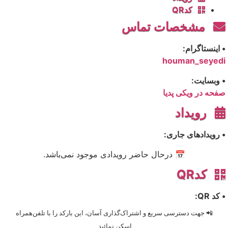
کدQR
مشخصات تماس
• اینستاگرام:
houman_seyedi
• وبسایت:
صفحه در ویکی پدیا
رویداد
• رویدادهای جاری:
📅 درحال حاضر رویدادی موجود نمی‌باشد.
کدQR
• کد QR:
📲 جهت دسترسی سریع و اشتراک‌گذاری آسان، این بارکد را با تلفن‌همراه
اسکن نمائید.