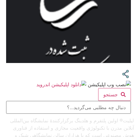
جستجو
لیلیت® اولین پلتفرم و هلدینگ برگزارکنندهٔ نمایشگاه بین‌المللی
آنلاین مدرن با تکنولوژی واقعیت مجازی و استفاده از فناوری
هوش مصنوعی است که با هزاران سالن نمایشگاهی شیک و