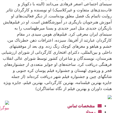
سینمای اجتماعی اصغر فرهادی می‌دانند (البته با دکوپاژ و
قاب‌بندی‌های متفاوت و غیرکلاسیک) او نویسنده و کارگردان تئاتر
روایت ناتمام یک فصل معلق بوده‌است. از دیگر فعالیت‌های او
آموزش هنرجویان بازیگری در آموزشگاهش است. او در فیلم‌هایش
بازیگران جدیدی مثل امیر جدیدی و یسنا میرطهماسب را به
سینمای ایران معرفی کرد. فیلم‌های هومن سیدی در مقام
کارگردان عبارتند از آفریقا، سیزده، اعترافات ذهن خطرناک من،
خشم و هیاهو و مغزهای کوچک زنگ زده. وی بعد از موفقیتهای
داخلی و بین‌المللی، دکترای افتخاری کارگردانی از شورای ارزشیابی
هنرمندان، نویسندگان و شاعران کشور توسط شورای عالی انقلاب
فرهنگی دریافت کرد. ساخته‌های او جوایز متعددی از جشنواره‌های
فجر و ورشوی لهستان و جشنواره فیلم پوسان کره جنوبی و
شانگهای چین و جشنواره فیلم شهر دریافت کرده‌اند (از جمله
جایزه بهترین فیلمنامه، بهترین کارگردانی، بهترین فیلم، جایزه ویژه
هیئت داوران و بهترین فیلم از نگاه تماشاگران)
مشخصات تماس
رویداد