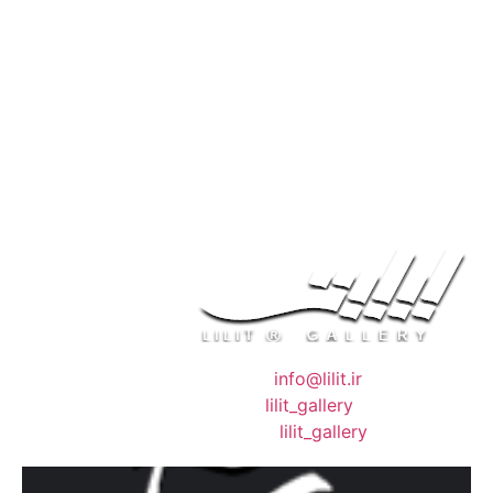
❖ رایـانـامـه :
info@lilit.ir
❖ تــلــگــرام :
lilit_gallery
❖اینستاگرام:
lilit_gallery