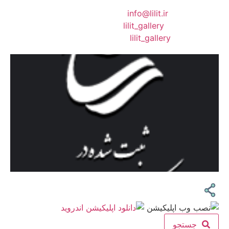
❖ رایـانـامـه :
info@lilit.ir
❖ تــلــگــرام :
lilit_gallery
❖اینستاگرام:
lilit_gallery
جستجو