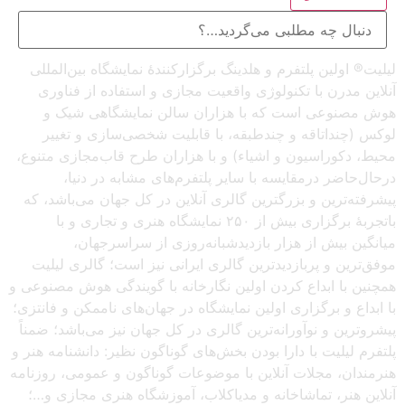
لیلیت® اولین پلتفرم و هلدینگ برگزارکنندهٔ نمایشگاه بین‌المللی
آنلاین مدرن با تکنولوژی واقعیت مجازی و استفاده از فناوری
هوش مصنوعی است که با هزاران سالن نمایشگاهی شیک و
لوکس (چنداتاقه و چندطبقه، با قابلیت شخصی‌سازی و تغییر
محیط، دکوراسیون و اشیاء) و با هزاران طرح قاب‌مجازی متنوع،
درحال‌حاضر درمقایسه با سایر پلتفرم‌های مشابه در دنیا،
پیشرفته‌ترین و بزرگترین گالری آنلاین در کل جهان می‌باشد، که
باتجربهٔ برگزاری بیش از ۲۵۰ نمایشگاه هنری و تجاری و با
میانگین بیش از هزار بازدیدشبانه‌روزی از سراسرجهان،
موفق‌ترین و پربازدیدترین گالری ایرانی نیز است؛ گالری لیلیت
همچنین با ابداع کردن اولین نگارخانه با گویندگی هوش مصنوعی و
با ابداع و برگزاری اولین نمایشگاه در جهان‌های ناممکن و فانتزی؛
پیشروترین و نوآورانه‌ترین گالری در کل جهان نیز می‌باشد؛ ضمناً
پلتفرم لیلیت با دارا بودن بخش‌های گوناگون نظیر: دانشنامه هنر و
هنرمندان، مجلات آنلاین با موضوعات گوناگون و عمومی، روزنامه
آنلاین هنر، تماشاخانه و مدیاکلاب، آموزشگاه هنری مجازی و…؛