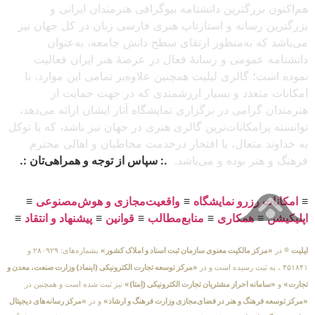
هم‌اکنون بزرگترین دانشنامه بیوگرافی هنرمندان ایرانی و
بزرگترین رسانه و استارتاپ هنری فارسی زبان در کل جهان نیز
می‌باشد که به‌منظور ارتقای سطح دانش جامعه، به‌عنوان
دانشنامه عمومی و رسانهٔ فعال در عرصهٔ هنر ایران فعالیت
نموده است؛ گالری لیلیت همچنین علاوه‌بر تمامی این موارد، با
امکانات متعدد و بسیار ارزشمندی که در جهت حمایت از
هنرمندان گرامی در برگزاری نمایشگاه آثار ایشان ارائه می‌دهد،
توانسته پرامکانات‌ترین گالری هنری در جهان نیز باشد، که با توکل
به خداوند متعال، با افتخار درخدمت مخاطبان و اهالی محترم
فرهنگ و هنر بوده و می‌باشد.
.: سپاس از توجه و همراهی‌تان :.
≡
امکانات رزرو نمایشگاه
≡
واقعیت‌مجازی و هوش‌مصنوعی
≡
اپلیکیشن
≡
همکاری
≡
منابع‌مطالب
≡
قوانین
≡
پیشنهاد و انتقاد
≡
لیلیت
® در
«مرکز مالکیت معنوی سازمان ثبت اسناد و املاک کشور»
بشماره‌های: ۲۸۰۹۲۹ و
۴۵۱۸۴۱ ، به ثبت رسیده است و در
«مرکز توسعه تجارت الکترونیکی (اینماد) وزارت صنعت، معدن و
تجارت»
و
«سامانه احراز مشتریان تجارت الکترونیکی (اِمتا)»
نیز ثبت شده است و همچنین در
«مرکز توسعه فرهنگ و هنر در فضای‌مجازی وزارت فرهنگ و ارشاد»
و در
«مرکز رسانه‌های دیجیتال