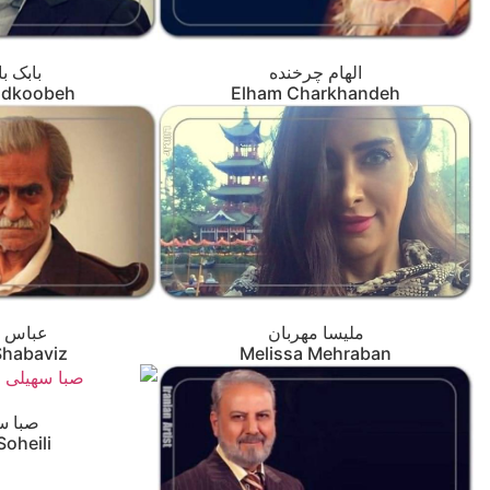
الهام چرخنده
بابک با
adkoobeh
Elham Charkhandeh
ملیسا مهربان
عباس ش
Shabaviz
Melissa Mehraban
صبا س
Soheili