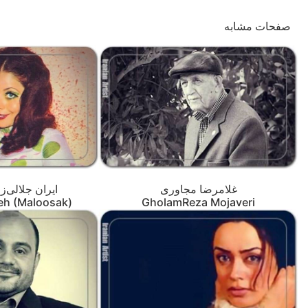
صفحات مشابه
غلامرضا مجاوری
ایران جلالی‌ز
deh (Maloosak)
GholamReza Mojaveri