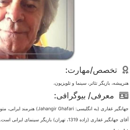
تخصص/مهارت:
هنرپیشه، بازیگر تئاتر، سینما و تلویزیون،
معرفی/ بیوگرافی:
جهانگیر غفاری (به انگلیسی: Jahangir Ghafari) هنرمند ایرانی، متولد 1319 در تهران است.
آقای جهانگیر غفاری (زاده 1319، تهران) بازیگر سینمای ایرانی است.