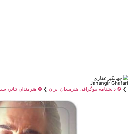
جهانگیر غفاری
Jahangir Ghafari
❯
❂ دانشنامه بیوگرافی هنرمندان ایران
❯
❂ هنرمندان تئاتر، سین