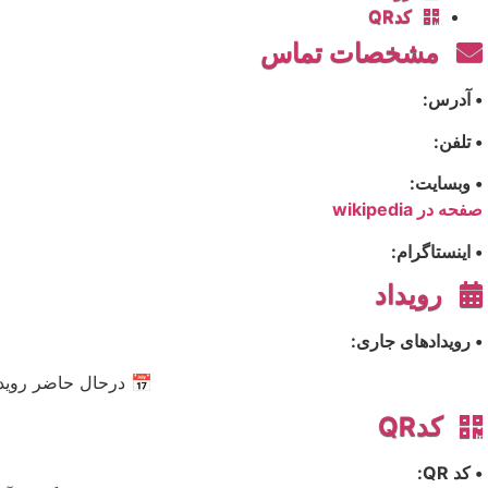
کدQR
مشخصات تماس
• آدرس:
• تلفن:
• وبسایت:
صفحه در wikipedia
• اینستاگرام:
رویداد
• رویدادهای جاری:
📅 درحال حاضر رویدا
کدQR
• کد QR: