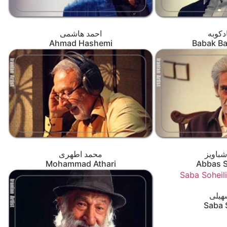
دکوبه
احمد هاشمی
Ahmad Hashemi
Babak B
باویز
محمد اطهری
Mohammad Athari
Abbas 
هیلی
Saba 