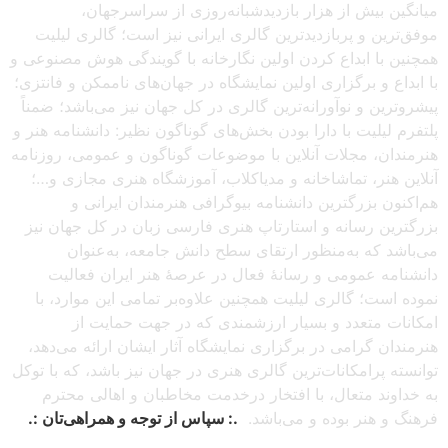
میانگین بیش از هزار بازدیدشبانه‌روزی از سراسرجهان،
موفق‌ترین و پربازدیدترین گالری ایرانی نیز است؛ گالری لیلیت
همچنین با ابداع کردن اولین نگارخانه با گویندگی هوش مصنوعی و
با ابداع و برگزاری اولین نمایشگاه در جهان‌های ناممکن و فانتزی؛
پیشروترین و نوآورانه‌ترین گالری در کل جهان نیز می‌باشد؛ ضمناً
پلتفرم لیلیت با دارا بودن بخش‌های گوناگون نظیر: دانشنامه هنر و
هنرمندان، مجلات آنلاین با موضوعات گوناگون و عمومی، روزنامه
آنلاین هنر، تماشاخانه و مدیاکلاب، آموزشگاه هنری مجازی و…؛
هم‌اکنون بزرگترین دانشنامه بیوگرافی هنرمندان ایرانی و
بزرگترین رسانه و استارتاپ هنری فارسی زبان در کل جهان نیز
می‌باشد که به‌منظور ارتقای سطح دانش جامعه، به‌عنوان
دانشنامه عمومی و رسانهٔ فعال در عرصهٔ هنر ایران فعالیت
نموده است؛ گالری لیلیت همچنین علاوه‌بر تمامی این موارد، با
امکانات متعدد و بسیار ارزشمندی که در جهت حمایت از
هنرمندان گرامی در برگزاری نمایشگاه آثار ایشان ارائه می‌دهد،
توانسته پرامکانات‌ترین گالری هنری در جهان نیز باشد، که با توکل
به خداوند متعال، با افتخار درخدمت مخاطبان و اهالی محترم
فرهنگ و هنر بوده و می‌باشد.
.: سپاس از توجه و همراهی‌تان :.