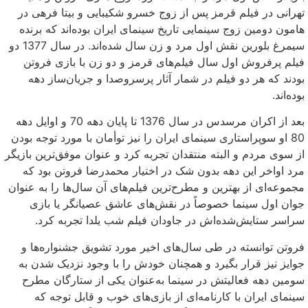
تهرانی در فیلم قرمز پس از زوج خسرو شکیبایی و بیتا فرهی در
هامون دومین زوج سینمایی تاریخ سینمای ایران بوده‌اند که برنده
سیمرغ بلورین نقش اول مرد و زن سال شده‌اند. در سال 1377 دو
فیلم پرفروش اول سال فیلم‌های قرمز و دو زن با بازی فروتن
بودند که هر دو فیلم در شمار آثار پرسروصدا و جریان‌ساز دهه
بوده‌اند.
بعد از اکران مرسدس در سال 1376 تا پایان دهه 70 و اوایل دهه
80 او سوپراستاری سینمای ایران را نیز توأمان با مورد توجه بودن
از سوی مردم و البته منتقدان تجربه کرد و عنوان موفق‌ترین بازیگر
مرد اواخر این دهه بدون شک در اختیار محمدرضا فروتن بود که
مجموعه‌ای از بهترین و مطرح‌ترین فیلم‌های آن سال‌ها را به عنوان
جوان اول سینما خصوصاً در نقش‌های عاشق عصیانگر یا بازی
سراسر ستایش‌شده‌اش در جاودان فیلم شب یلدا تجربه کرد.
فروتن توانسته در طی سال‌های اخیر مورد تشویق جشنواره‌ها و
جوایز نیز قرار بگیرد و همچنان خودش را با وجود نزدیک شدن به
سومین دهه فعالیتش در سینما به‌عنوان یکی از ستارگان مطرح
سینمای ایران با کارنامه‌ای از بازی‌های خوب و قابل توجه که