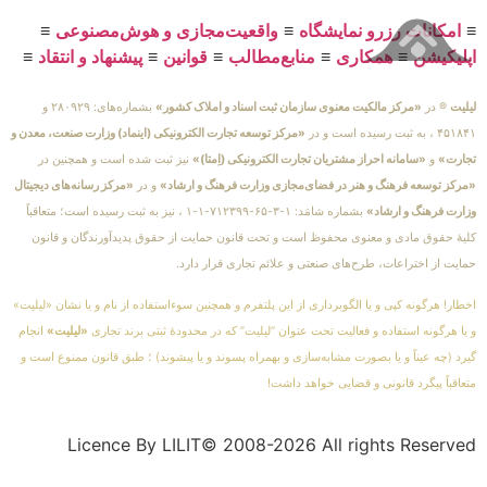
≡
امکانات رزرو نمایشگاه
≡
واقعیت‌مجازی و هوش‌مصنوعی
≡
اپلیکیشن
≡
همکاری
≡
منابع‌مطالب
≡
قوانین
≡
پیشنهاد و انتقاد
≡
لیلیت
® در
«مرکز مالکیت معنوی سازمان ثبت اسناد و املاک کشور»
بشماره‌های: ۲۸۰۹۲۹ و
۴۵۱۸۴۱ ، به ثبت رسیده است و در
«مرکز توسعه تجارت الکترونیکی (اینماد) وزارت صنعت، معدن و
تجارت»
و
«سامانه احراز مشتریان تجارت الکترونیکی (اِمتا)»
نیز ثبت شده است و همچنین در
«مرکز توسعه فرهنگ و هنر در فضای‌مجازی وزارت فرهنگ و ارشاد»
و در
«مرکز رسانه‌های دیجیتال
وزارت فرهنگ و ارشاد»
بشماره شامَد: ۱-۳-۶۵-۷۱۲۳۹۹-۱-۱ ، نیز به ثبت رسیده است؛ متعاقباً
کلیهٔ حقوق مادی و معنوی محفوظ است و تحت قانون حمایت از حقوق پدیدآورندگان و قانون
حمایت از اختراعات، طرح‌های صنعتی و علائم تجاری قرار دارد.
اخطار! هرگونه کپی و یا الگوبرداری از این پلتفرم و همچنین سوءاستفاده از نام و یا نشان «لیلیت»
و یا هرگونه استفاده و فعالیت تحت عنوان “لیلیت” که در محدودهٔ ثبتی برند تجاری
«لیلیت»
انجام
گیرد (چه عیناً و یا بصورت مشابه‌سازی و بهمراه پسوند و یا پیشوند) ؛ طبق قانون ممنوع است و
متعاقباً پیگرد قانونی و قضایی خواهد داشت!
Licence By LILIT© 2008-2026 All rights Reserved