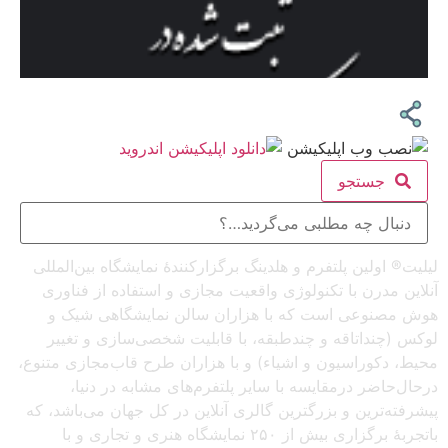
جستجو
لیلیت® اولین پلتفرم و هلدینگ برگزارکنندهٔ نمایشگاه بین‌المللی
آنلاین مدرن با تکنولوژی واقعیت مجازی و استفاده از فناوری
هوش مصنوعی است که با هزاران سالن نمایشگاهی شیک و
لوکس (چنداتاقه و چندطبقه، با قابلیت شخصی‌سازی و تغییر
محیط، دکوراسیون و اشیاء) و با هزاران طرح قاب‌مجازی متنوع،
درحال‌حاضر درمقایسه با سایر پلتفرم‌های مشابه در دنیا،
پیشرفته‌ترین و بزرگترین گالری آنلاین در کل جهان می‌باشد، که
باتجربهٔ برگزاری بیش از ۲۵۰ نمایشگاه هنری و تجاری و با