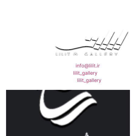
❖ رایـانـامـه :
info@lilit.ir
❖ تــلــگــرام :
lilit_gallery
❖اینستاگرام:
lilit_gallery