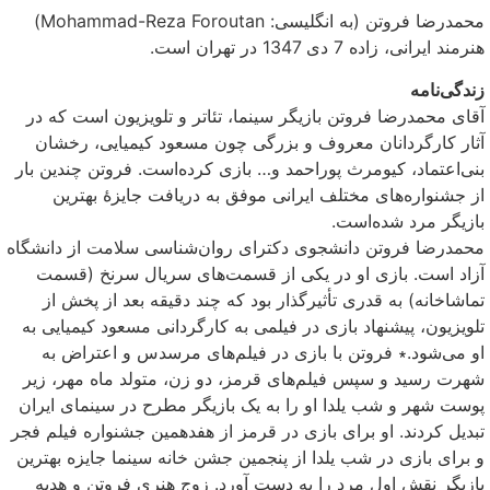
محمدرضا فروتن (به انگلیسی: Mohammad-Reza Foroutan)
هنرمند ایرانی، زاده 7 دی 1347 در تهران است.
زندگی‌نامه
آقای محمدرضا فروتن بازیگر سینما، تئاتر و تلویزیون است که در
آثار کارگردانان معروف و بزرگی چون مسعود کیمیایی، رخشان
بنی‌اعتماد، کیومرث پوراحمد و… بازی کرده‌است. فروتن چندین بار
از جشنواره‌های مختلف ایرانی موفق به دریافت جایزهٔ بهترین
بازیگر مرد شده‌است.
محمدرضا فروتن دانشجوی دکترای روان‌شناسی سلامت از دانشگاه
آزاد است. بازی او در یکی از قسمت‌های سریال سرنخ (قسمت
تماشاخانه) به قدری تأثیرگذار بود که چند دقیقه بعد از پخش از
تلویزیون، پیشنهاد بازی در فیلمی به کارگردانی مسعود کیمیایی به
او می‌شود.∗ فروتن با بازی در فیلم‌های مرسدس و اعتراض به
شهرت رسید و سپس فیلم‌های قرمز، دو زن، متولد ماه مهر، زیر
پوست شهر و شب یلدا او را به یک بازیگر مطرح در سینمای ایران
تبدیل کردند. او برای بازی در قرمز از هفدهمین جشنواره فیلم فجر
و برای بازی در شب یلدا از پنجمین جشن خانه سینما جایزه بهترین
بازیگر نقش اول مرد را به دست آورد. زوج هنری فروتن و هدیه