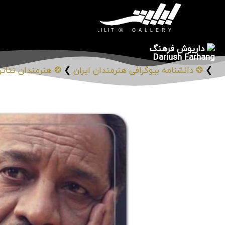
داریوش فرهنگ
Dariush Farhang
❯
❂ دانشنامه بیوگرافی هنرمندان ایران
❯
❂ هنرمندان تئاتر،