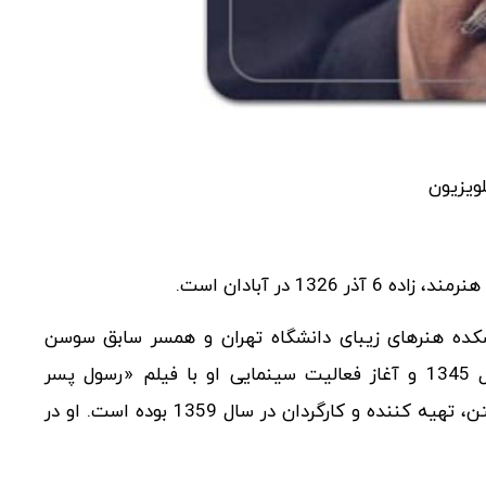
لویزیون
شکده هنرهای زیبای دانشگاه تهران و همسر سابق سوسن
تسلیمی (بازیگر) است. آغاز فعالیت وی در تئاتر در سال 1345 و آغاز فعالیت سینمایی او با فیلم «رسول پسر
ابوالقاسم» به عنوان فیلمنامه‌نویس، انتخاب موسیقی متن، تهیه کننده و کارگردان در سال 1359 بوده است. او در