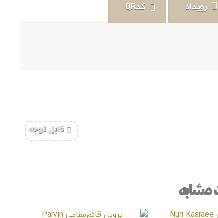
رویداد
کدQR
‌قابل توجه
مشابه