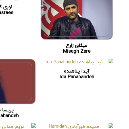
نوری ک
asraee
میثاق زارع
Misagh Zare
آیدا پناهنده
Ida Panahandeh
پریسا 
hahandeh