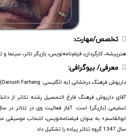
تخصص/مهارت:
هنرپیشه، کارگردان، فیلم‌نامه‌نویس، بازیگر تاتر، سینما و ت
معرفی/ بیوگرافی:
داریوش فرهنگ درخشانی (به انگلیسی: Dariush Farhang) هنرمند، زاده 6 آذر 1326 در آبادان است.
آقای داریوش فرهنگ فارغ التحصیل رشته تئاتر از دان
سال 1347 گروه تئاتر پیاده را تشکیل داد.