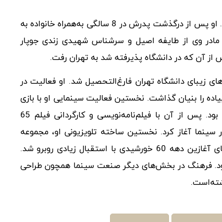
داریوش فرهنگ در خانواده‌ای متوسط در آبادان به‌دنیا آمد. او پس از درگذشت پدرش در 8 سالگی به‌همراه خانواده به
. مادر وی از طایفه اصیل و سرشناس شهیدی زندی جوپار
س از آن که در دانشگاه پذیرفته شد به تهران رفت.
نشکده هنرهای زیبای دانشگاه تهران فارغ‌التحصیل شد. او فعالیت در
 آغاز کرد و در سال 1347 گروه تئاتر پیاده را بنیان گذاشت. نخستین فعالیت سینمایی او با بازی
در فیلم کوتاه سمندر(واروژ کریم‌مسیحی) در سال 1359 بود. پس از آن با فیلم‌نامه‌نویسی و کارگردانی فیلم 65
ر سینما آغاز کرد. نخستین ساخته تلویزیونی او، مجموعه
افسانه سلطان و شبان نام داشت که پخش آن در سال‌های آغازین دهه 60 خورشیدی با استقبال زیادی روبرو شد.
بود. فرهنگ در بخش‌های دیگر صنعت سینما همچون طراحی
شته‌است.