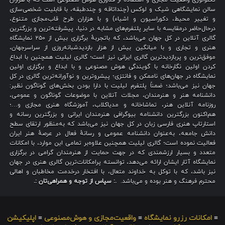
تکنولوژی واقعیت مجازی و استفاده از فناوری هوش مصنوعی است که با هزاران
سالن نمایشگاهی شیک و لوکس (چنداتاقه و چندطبقه، با قابلیت شخصی‌سازی
و تغییر محیط، دکوراسیون و اشیاء) و با هزاران طرح قاب‌مجازی متنوع،
درحال‌حاضر درمقایسه با سایر پلتفرم‌های مشابه در دنیا، پیشرفته‌ترین و بزرگترین
گالری آنلاین در کل جهان می‌باشد، که باتجربهٔ برگزاری بیش از ۲۵۰ نمایشگاه
هنری و تجاری و با میانگین بیش از هزار بازدیدشبانه‌روزی از سراسرجهان،
موفق‌ترین و پربازدیدترین گالری ایرانی نیز است؛ گالری لیلیت همچنین با ابداع
کردن اولین نگارخانه با گویندگی هوش مصنوعی و با ابداع و برگزاری اولین
نمایشگاه در جهان‌های ناممکن و فانتزی؛ پیشروترین و نوآورانه‌ترین گالری در کل
جهان نیز می‌باشد؛ ضمناً پلتفرم لیلیت با دارا بودن بخش‌های گوناگون نظیر:
دانشنامه هنر و هنرمندان، مجلات آنلاین با موضوعات گوناگون و عمومی،
روزنامه آنلاین هنر، تماشاخانه و مدیاکلاب، آموزشگاه هنری مجازی و…؛
هم‌اکنون بزرگترین دانشنامه بیوگرافی هنرمندان ایرانی و بزرگترین رسانه و
استارتاپ هنری فارسی زبان در کل جهان نیز می‌باشد که به‌منظور ارتقای سطح
دانش جامعه، به‌عنوان دانشنامه عمومی و رسانهٔ فعال در عرصهٔ هنر ایران
فعالیت نموده است؛ گالری لیلیت همچنین علاوه‌بر تمامی این موارد، با امکانات
متعدد و بسیار ارزشمندی که در جهت حمایت از هنرمندان گرامی در برگزاری
نمایشگاه آثار ایشان ارائه می‌دهد، توانسته پرامکانات‌ترین گالری هنری در جهان
نیز باشد، که با توکل به خداوند متعال، با افتخار درخدمت مخاطبان و اهالی
محترم فرهنگ و هنر بوده و می‌باشد.
.: سپاس از توجه و همراهی‌تان :.
≡
امکانات رزرو نمایشگاه
≡
واقعیت‌مجازی و هوش‌مصنوعی
≡
اپلیکیشن