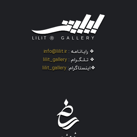
❖ رایـانـامـه :
info@lilit.ir
❖ تــلــگــرام :
lilit_gallery
❖اینستاگرام:
lilit_gallery