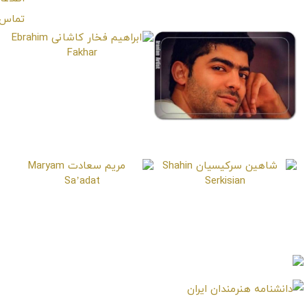
امین تارخ
Amin Tarokh
ابراهیم فخار کاشانی
Ebrahim Fakhar
میلاد یزدانی
Milad Yazdani
شاهین سرکیسیان
مریم سعادت
Maryam Sa’adat
Shahin Serkisian