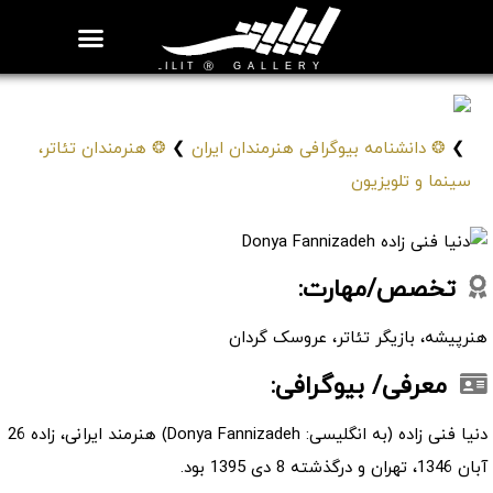
روزنامه هنر
درباره/تماس
مراکز و مشاغل
گالری و نمایشگاه
بیوگرافی هنرمندان
دنیا فنی زاده
Donya Fannizadeh
❯
❂ دانشنامه بیوگرافی هنرمندان ایران
❯
❂ هنرمندان تئاتر،
سینما و تلویزیون
تخصص/مهارت:
هنرپیشه، بازیگر تئاتر، عروسک گردان
معرفی/ بیوگرافی:
دنیا فنی زاده (به انگلیسی: Donya Fannizadeh) هنرمند ایرانی، زاده 26
آبان 1346، تهران و درگذشته 8 دی 1395 بود.