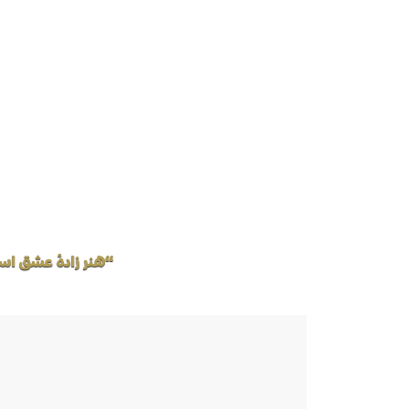
“هنر زادهٔ عشق اس