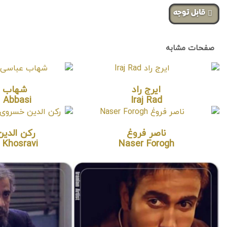
‌قابل توجه
صفحات مشابه
ایرج راد
شهاب ع
 Abbasi
Iraj Rad
ناصر فروغ
رکن الدی
 Khosravi
Naser Forogh