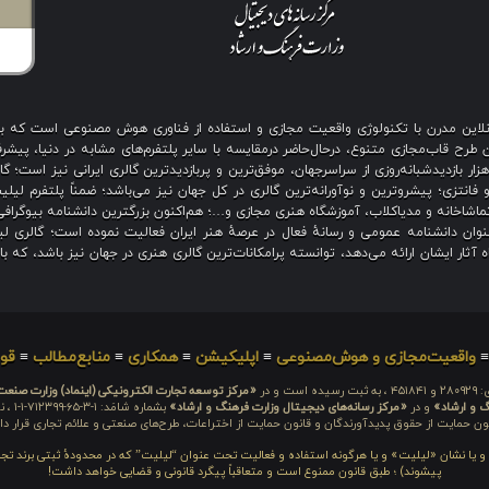
ی آنلاین مدرن با تکنولوژی واقعیت مجازی و استفاده از فناوری هوش مصنوعی است که 
رح قاب‌مجازی متنوع، درحال‌حاضر درمقایسه با سایر پلتفرم‌های مشابه در دنیا، پیشرفت
نگین بیش از هزار بازدیدشبانه‌روزی از سراسرجهان، موفق‌ترین و پربازدیدترین گالری ایرانی نیز
 فانتزی؛ پیشروترین و نوآورانه‌ترین گالری در کل جهان نیز می‌باشد؛ ضمناً پلتفرم لیل
اشاخانه و مدیاکلاب، آموزشگاه هنری مجازی و…؛ هم‌اکنون بزرگترین دانشنامه بیوگرافی 
ان دانشنامه عمومی و رسانهٔ فعال در عرصهٔ هنر ایران فعالیت نموده است؛ گالری لیل
آثار ایشان ارائه می‌دهد، توانسته پرامکانات‌ترین گالری هنری در جهان نیز باشد، که ب
واقعیت‌مجازی و هوش‌مصنوعی
≡
اپلیکیشن
≡
همکاری
≡
منابع‌مطالب
≡
قوا
 است و در
«مرکز توسعه تجارت الکترونیکی (اینماد) وزارت صنع
گ و ارشاد»
و در
«مرکز رسانه‌های دیجیتال وزارت فرهنگ و ارشاد»
بشما
ون حمایت از حقوق پدیدآورندگان و قانون حمایت از اختراعات، طرح‌های صنعتی و علائم تجاری قرار دار
م و یا نشان «لیلیت» و یا هرگونه استفاده و فعالیت تحت عنوان “لیلیت” که در محدودهٔ ثبتی برند تج
پیشوند) ؛ طبق قانون ممنوع است و متعاقباً پیگرد قانونی و قضایی خواهد داشت!