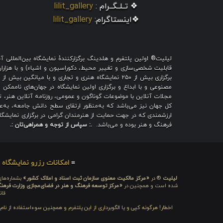
❖ تــلــگــرام :
lilit_gallery
❖اینستاگرام:
lilit_gallery
لیلیت® اولین پلتفرم و هلدینگ برگزارکنندهٔ نمایشگاه بین‌الملل
قابلیت شخصی‌سازی و تغییر محیط، دکوراسیون و اشیاء) و با هزاران ط
برگزاری بیش از ۲۵۰ نمایشگاه هنری و تجاری و با میا
مصنوعی و با ابداع و برگزاری اولین نمایشگاه در جهان‌های ناممکن و
مجلات آنلاین با موضوعات گوناگون و عمومی، روزنامه آنلاین هنر، تم
کل جهان نیز می‌باشد که به‌منظور ارتقای سطح دانش جامعه، به‌عنو
ارزشمندی که در جهت حمایت از هنرمندان گرامی در برگزاری نمایشگاه 
فرهنگ و هنر بوده و می‌باشد.
.: سپاس از توجه و همراهی‌تان :.
≡
امکانات رزرو نمایشگاه
≡
لیلیت
® در
«مرکز مالکیت معنوی سازمان ثبت اسناد و املاک کشور»
بشماره‌های: ۲۸۰۹۲۹ و ۴۵۱۸۴۱ ، به ثبت رسیده
شده است و همچنین در
«مرکز توسعه فرهنگ و هنر در فضای‌مجازی وزارت فرهن
قان
اخطار! هرگونه کپی و یا الگوبرداری از این پلتفرم و همچنین سوءاستفاده از نا