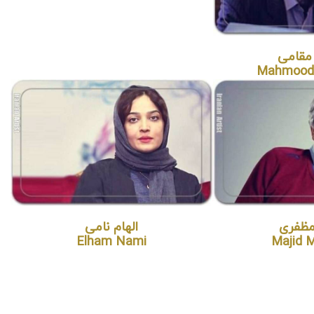
مقامی
Mahmood
ظفری
الهام نامی
Elham Nami
Majid 