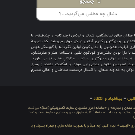
جستجو
با هزاران سالن نمایشگاهی شیک و لوکس (چنداتاقه و چندطبقه، با
ه‌ترین و بزرگترین گالری آنلاین در کل جهان می‌باشد، که باتجربهٔ
 است؛ گالری لیلیت همچنین با ابداع کردن اولین نگارخانه با گویندگی هوش
یت با دارا بودن بخش‌های گوناگون نظیر: دانشنامه هنر و هنرمندان،
هنرمندان ایرانی و بزرگترین رسانه و استارتاپ هنری فارسی زبان در
یت همچنین علاوه‌بر تمامی این موارد، با امکانات متعدد و بسیار
ا توکل به خداوند متعال، با افتخار درخدمت مخاطبان و اهالی محترم
نین
≡
پیشنهاد و انتقاد
≡
ت، معدن و تجارت»
و
«سامانه احراز مشتریان تجارت الکترونیکی (اِمتا)»
نیز ثبت
ره شامَد: ۱-۳-۶۵-۷۱۲۳۹۹-۱-۱ ، نیز به ثبت رسیده است؛ متعاقباً کلیهٔ حقوق مادی و معنوی محفوظ است و تحت
د.
اری
«لیلیت»
انجام گیرد (چه عیناً و یا بصورت مشابه‌سازی و بهمراه پسوند و یا