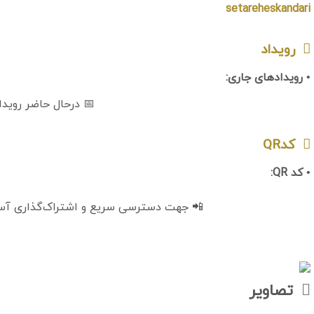
setareheskandari
رویداد
• رویدادهای جاری:
📅 درحال حاضر رویدا
کدQR
• کد QR:
📲 جهت دسترسی سریع و اشتراک‌گذاری آسان، 
تصاویر