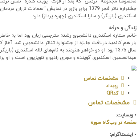
مخصوصا مجموعه “نرگس” که بعد از فوت “پوپک گلدره” نقش نرگس را 
جشنواره تاتر فجر 1379 برای بازی در نمایش “سعادت 
اسکندری (بازیگر) و سارا اسکندری (چهره پرداز) دارد.
زندگی و حرفه
خانم ستاره اسکندری دانشجوی رشته مترجمی زبان بود اما به خاطر کار
بار هم کاندید دریافت جایزه از جشنواره تئاتر دانشجویی شد. آغاز ک
سال 1375 بود. او دو خواهر هنرمند به نام‌های لاله اسکندری (با
عبدالحسین اسکندری گوینده و مجری رادیو و تلویزیون است و او بر
مشخصات تماس
رویداد
کدQR
مشخصات تماس
• وبسایت:
صفحه در وب‌گاه سوره
• اینستاگرام: