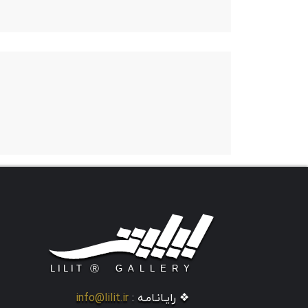
❖ رایـانـامـه :
info@lilit.ir