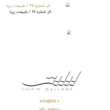
اثر شماره 19 / طبیعت زیبا
❖ رایـانـامـه :
info@lilit.ir
❖ تــلــگــرام :
lilit_gallery