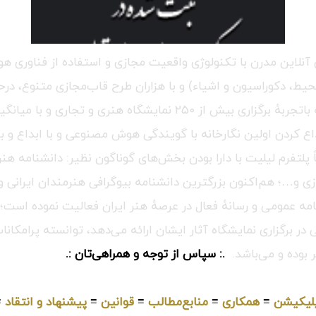
للی آنلاین مدرن با تکنولوژی واقعیت مجازی و استفاده از فناو
 دکوراسیون و اشیاء) و با هزاران طرح قاب‌مجازی متنوع، درحال‌
پیشرفته‌ترین و بزرگترین گالری آنلاین در کل جهان می‌باشد، که باتجربه
اع کردن اولین نگارخانه با گویندگی هوش مصنوعی و با ابداع و بر
اً پلتفرم لیلیت با دارا بودن بخش‌های گوناگون نظیر: دانشنامه 
زی و…؛ هم‌اکنون بزرگترین دانشنامه بیوگرافی هنرمندان ایرانی و
ه عمومی و رسانهٔ فعال در عرصهٔ هنر ایران فعالیت نموده است؛ گ
 برگزاری نمایشگاه آثار ایشان ارائه می‌دهد، توانسته پرامکانات
 بوده و می‌باشد.
.: سپاس از توجه و همراهی‌تان :.
لیکیشن
≡
همکاری
≡
منابع‌مطالب
≡
قوانین
≡
پیشنهاد و انتقاد
≡