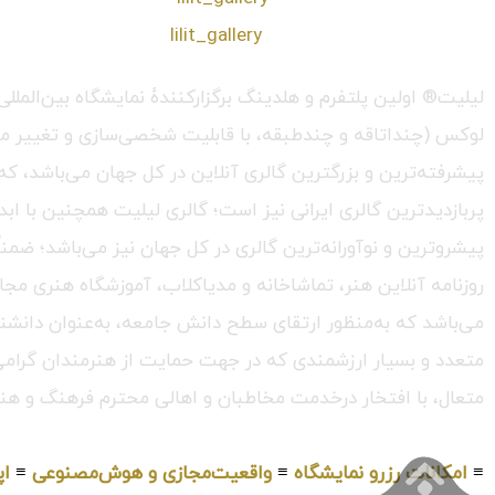
❖اینستاگرام:
lilit_gallery
لیلیت® اولین پلتفرم و هلدینگ برگزارکنندهٔ نمایشگاه بین‌الم
لوکس (چنداتاقه و چندطبقه، با قابلیت شخصی‌سازی و تغییر محیط،
پربازدیدترین گالری ایرانی نیز است؛ گالری لیلیت همچنین با ابد
پیشروترین و نوآورانه‌ترین گالری در کل جهان نیز می‌باشد؛ ضمن
روزنامه آنلاین هنر، تماشاخانه و مدیاکلاب، آموزشگاه هنری مجا
می‌باشد که به‌منظور ارتقای سطح دانش جامعه، به‌عنوان دانشنام
متعدد و بسیار ارزشمندی که در جهت حمایت از هنرمندان گرامی در
متعال، با افتخار درخدمت مخاطبان و اهالی محترم فرهنگ و هنر
≡
امکانات رزرو نمایشگاه
≡
واقعیت‌مجازی و هوش‌مصنوعی
≡
اپ