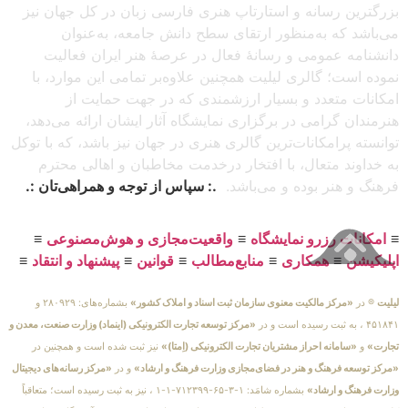
بزرگترین رسانه و استارتاپ هنری فارسی زبان در کل جهان نیز
می‌باشد که به‌منظور ارتقای سطح دانش جامعه، به‌عنوان
دانشنامه عمومی و رسانهٔ فعال در عرصهٔ هنر ایران فعالیت
نموده است؛ گالری لیلیت همچنین علاوه‌بر تمامی این موارد، با
امکانات متعدد و بسیار ارزشمندی که در جهت حمایت از
هنرمندان گرامی در برگزاری نمایشگاه آثار ایشان ارائه می‌دهد،
توانسته پرامکانات‌ترین گالری هنری در جهان نیز باشد، که با توکل
به خداوند متعال، با افتخار درخدمت مخاطبان و اهالی محترم
فرهنگ و هنر بوده و می‌باشد.
.: سپاس از توجه و همراهی‌تان :.
≡
امکانات رزرو نمایشگاه
≡
واقعیت‌مجازی و هوش‌مصنوعی
≡
اپلیکیشن
≡
همکاری
≡
منابع‌مطالب
≡
قوانین
≡
پیشنهاد و انتقاد
≡
لیلیت
® در
«مرکز مالکیت معنوی سازمان ثبت اسناد و املاک کشور»
بشماره‌های: ۲۸۰۹۲۹ و
۴۵۱۸۴۱ ، به ثبت رسیده است و در
«مرکز توسعه تجارت الکترونیکی (اینماد) وزارت صنعت، معدن و
تجارت»
و
«سامانه احراز مشتریان تجارت الکترونیکی (اِمتا)»
نیز ثبت شده است و همچنین در
«مرکز توسعه فرهنگ و هنر در فضای‌مجازی وزارت فرهنگ و ارشاد»
و در
«مرکز رسانه‌های دیجیتال
وزارت فرهنگ و ارشاد»
بشماره شامَد: ۱-۳-۶۵-۷۱۲۳۹۹-۱-۱ ، نیز به ثبت رسیده است؛ متعاقباً