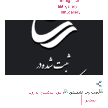
❖ رایـانـامـه :
info@lilit.ir
❖ تــلــگــرام :
lilit_gallery
❖اینستاگرام:
lilit_gallery
جستجو