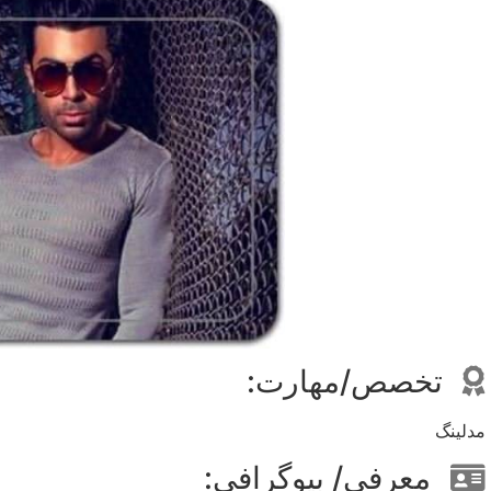
تخصص/مهارت:
مدلینگ
معرفی/ بیوگرافی: