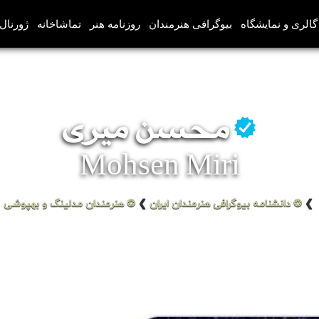
گالری و نمایشگاه
بیوگرافی هنرمندان
روزنامه هنر
تماشاخانه
ژورنال‌
محسن میری
Mohsen Miri
❯
❂ دانشنامه بیوگرافی هنرمندان ایران
❯
❂ هنرمندان مدلینگ و بهپوشی