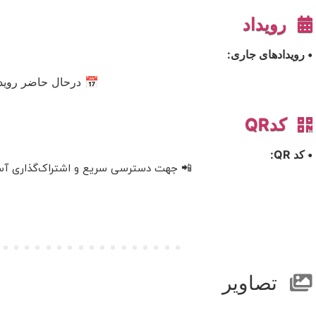
رویداد
• رویدادهای جاری:
📅 درحال حاضر رویدا
کدQR
• کد QR:
📲 جهت دسترسی سریع و اشتراک‌گذاری آسان، 
تصاویر