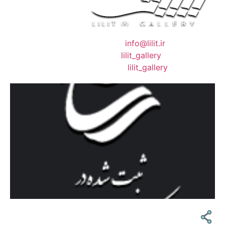
❖ رایـانـامـه :
info@lilit.ir
❖ تــلــگــرام :
lilit_gallery
❖اینستاگرام:
lilit_gallery