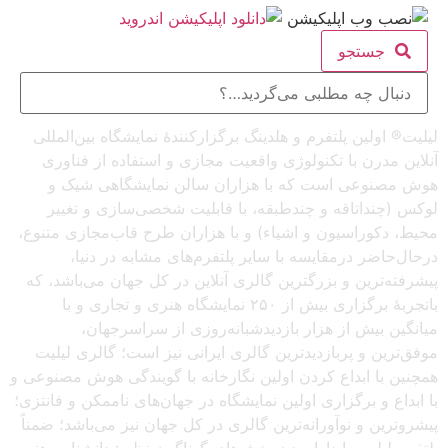
جستجو
لیلیت® اولین پلتفرم و هلدینگ برگزارکنندهٔ نمایشگاه بین‌المللی
آنلاین مدرن با تکنولوژی واقعیت مجازی و استفاده از فناوری
هوش مصنوعی است که با هزاران سالن نمایشگاهی شیک و
لوکس (چنداتاقه و چندطبقه، با قابلیت شخصی‌سازی و تغییر
محیط، دکوراسیون و اشیاء) و با هزاران طرح قاب‌مجازی متنوع،
درحال‌حاضر درمقایسه با سایر پلتفرم‌های مشابه در دنیا،
پیشرفته‌ترین و بزرگترین گالری آنلاین در کل جهان می‌باشد، که
باتجربهٔ برگزاری بیش از ۲۵۰ نمایشگاه هنری و تجاری و با
میانگین بیش از هزار بازدیدشبانه‌روزی از سراسرجهان،
موفق‌ترین و پربازدیدترین گالری ایرانی نیز است؛ گالری لیلیت
همچنین با ابداع کردن اولین نگارخانه با گویندگی هوش مصنوعی و
با ابداع و برگزاری اولین نمایشگاه در جهان‌های ناممکن و فانتزی؛
پیشروترین و نوآورانه‌ترین گالری در کل جهان نیز می‌باشد؛ ضمناً
پلتفرم لیلیت با دارا بودن بخش‌های گوناگون نظیر: دانشنامه هنر و