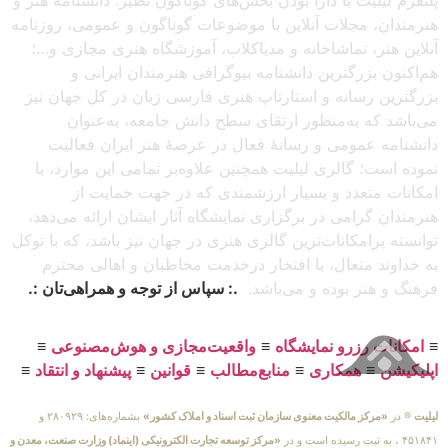
هنرمندان، مجلات آنلاین با موضوعات گوناگون و عمومی، روزنامه
آنلاین هنر، تماشاخانه و مدیاکلاب، آموزشگاه هنری مجازی و…؛
هم‌اکنون بزرگترین دانشنامه بیوگرافی هنرمندان ایرانی و
بزرگترین رسانه و استارتاپ هنری فارسی زبان در کل جهان نیز
می‌باشد که به‌منظور ارتقای سطح دانش جامعه، به‌عنوان
دانشنامه عمومی و رسانهٔ فعال در عرصهٔ هنر ایران فعالیت
نموده است؛ گالری لیلیت همچنین علاوه‌بر تمامی این موارد، با
امکانات متعدد و بسیار ارزشمندی که در جهت حمایت از
هنرمندان گرامی در برگزاری نمایشگاه آثار ایشان ارائه می‌دهد،
توانسته پرامکانات‌ترین گالری هنری در جهان نیز باشد، که با توکل
به خداوند متعال، با افتخار درخدمت مخاطبان و اهالی محترم
فرهنگ و هنر بوده و می‌باشد.
.: سپاس از توجه و همراهی‌تان :.
≡
امکانات رزرو نمایشگاه
≡
واقعیت‌مجازی و هوش‌مصنوعی
≡
اپلیکیشن
≡
همکاری
≡
منابع‌مطالب
≡
قوانین
≡
پیشنهاد و انتقاد
≡
لیلیت
® در
«مرکز مالکیت معنوی سازمان ثبت اسناد و املاک کشور»
بشماره‌های: ۲۸۰۹۲۹ و
۴۵۱۸۴۱ ، به ثبت رسیده است و در
«مرکز توسعه تجارت الکترونیکی (اینماد) وزارت صنعت، معدن و