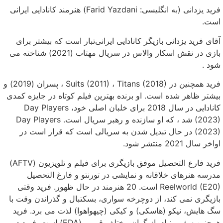
فرید یزدانی (به انگلیسی: Farid Yazdani) هنرمند کانادایی ایرانی
است.
آقای فرید یزدانی بازیگر کانادایی ایرانی‌تبار است که بیشتر برای
بازی در نقش اسکار والاس در سریال مهتاب (2021) شناخته می
شود .
فرید همچنین در Suits (2011) ، Titans (2018) ، پسران (2019) و
بیشتر ظاهر شده است. او برنده بهترین فیلم کوتاه در جایزه کمدی
کانادایی در سال 2018 برای خلبان اصلی خود، Day Players
(2023) شد ، که او سازنده و رهبر سریال است. Day Players
(2023) در حال تبدیل شدن به سریالی است که قرار است در
اواخر سال 2021 منتشر شود.
فرید فارغ التحصیل موفق بازیگری برای فیلم و تلویزیون (AFTV)
مدرسه هنرهای خلاقانه و نمایشی در تورنتو و فارغ التحصیل
Reelworld (E20) است. 20 هنرمند در حال ظهور. فرید وقتی
بازیگری نمی کند، از دوچرخه سواری، بسکتبال و گذراندن وقت با
سگ هایش، نیکو (هاسکی) و کیکی (چیهواهوا) لذت می برد. فرید
همچنین سفیر بنیاد بازیگران مختلف قومی (EDA) است. فرید در