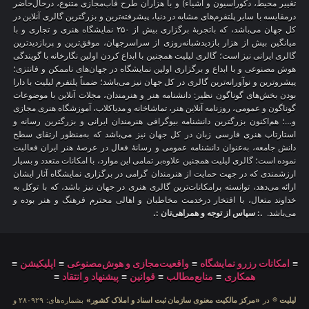
تغییر محیط، دکوراسیون و اشیاء) و با هزاران طرح قاب‌مجازی متنوع، درحال‌حاضر
درمقایسه با سایر پلتفرم‌های مشابه در دنیا، پیشرفته‌ترین و بزرگترین گالری آنلاین در
کل جهان می‌باشد، که باتجربهٔ برگزاری بیش از ۲۵۰ نمایشگاه هنری و تجاری و با
میانگین بیش از هزار بازدیدشبانه‌روزی از سراسرجهان، موفق‌ترین و پربازدیدترین
گالری ایرانی نیز است؛ گالری لیلیت همچنین با ابداع کردن اولین نگارخانه با گویندگی
هوش مصنوعی و با ابداع و برگزاری اولین نمایشگاه در جهان‌های ناممکن و فانتزی؛
پیشروترین و نوآورانه‌ترین گالری در کل جهان نیز می‌باشد؛ ضمناً پلتفرم لیلیت با دارا
بودن بخش‌های گوناگون نظیر: دانشنامه هنر و هنرمندان، مجلات آنلاین با موضوعات
گوناگون و عمومی، روزنامه آنلاین هنر، تماشاخانه و مدیاکلاب، آموزشگاه هنری مجازی
و…؛ هم‌اکنون بزرگترین دانشنامه بیوگرافی هنرمندان ایرانی و بزرگترین رسانه و
استارتاپ هنری فارسی زبان در کل جهان نیز می‌باشد که به‌منظور ارتقای سطح
دانش جامعه، به‌عنوان دانشنامه عمومی و رسانهٔ فعال در عرصهٔ هنر ایران فعالیت
نموده است؛ گالری لیلیت همچنین علاوه‌بر تمامی این موارد، با امکانات متعدد و بسیار
ارزشمندی که در جهت حمایت از هنرمندان گرامی در برگزاری نمایشگاه آثار ایشان
ارائه می‌دهد، توانسته پرامکانات‌ترین گالری هنری در جهان نیز باشد، که با توکل به
خداوند متعال، با افتخار درخدمت مخاطبان و اهالی محترم فرهنگ و هنر بوده و
می‌باشد.
.: سپاس از توجه و همراهی‌تان :.
≡
امکانات رزرو نمایشگاه
≡
واقعیت‌مجازی و هوش‌مصنوعی
≡
اپلیکیشن
≡
همکاری
≡
منابع‌مطالب
≡
قوانین
≡
پیشنهاد و انتقاد
≡
لیلیت
® در
«مرکز مالکیت معنوی سازمان ثبت اسناد و املاک کشور»
بشماره‌های: ۲۸۰۹۲۹ و