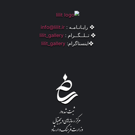
❖ رایـانـامـه :
info@lilit.ir
❖ تــلــگــرام :
lilit_gallery
❖اینستاگرام:
lilit_gallery