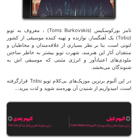
تامز بورکوسکیس (Toms Burkovskis) ، معروف به توبو
(Tobu) یک آهنگساز، نوازنده و تهیه کننده موسیقی از کشور
لتونی است. بنا بر نظر بسیاری از علاقه‌مندان و مخاطبان و
منتقدان آثار این هنرمند، شهرت توبو بیشتر به خاطر ساختن
ملودی‌های اعتیادآور و انرژی مثبتی که موسیقی اش به
شنوندگان می‌بخشد.
در این آلبوم برترین موزیک‌های بی‌کلام توبو Tobu قرارگرفته
است، امیدواریم از شنیدن آن بهره‌مند شوید و لذت ببرید…
آلبوم قبلی
آلبوم بعدی
برترین موزیک‌های بی‌کلام یوریکو ناکامورا Yuriko Nakamura
برترین موزیک‌های بی‌کلام تینا گو Tina Guo