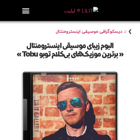
روزنامه هنر
درباره/تماس
مراکز و مشاغل
گالری و نمایشگاه
بیوگرافی هنرمندان
❯
♫ دیسکوگرافی موسیقی اینسترومنتال
آلبوم زیبای موسیقی اینسترومنتال
« برترین موزیک‌های بی‌کلام توبو Tobu »