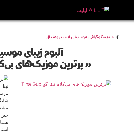
❯
♫ دیسکوگرافی موسیقی اینسترومنتال
آلبوم زیبای موسی
« برترین موزیک‌های بی‌کلام تینا
مشغو
چین 
بسیا
استا