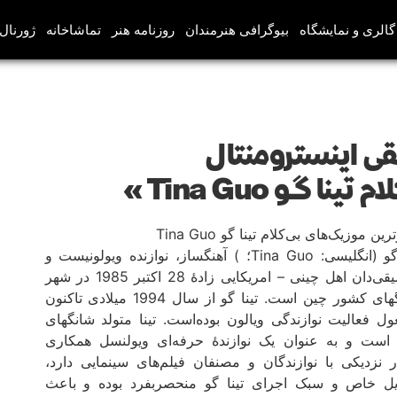
گالری و نمایشگاه
بیوگرافی هنرمندان
روزنامه هنر
تماشاخانه
ژورنال‌
قی اینسترومنتال
 گو Tina Guo »
تینا گو (انگلیسی: Tina Guo؛ ) آهنگساز، نوازنده ویولونیست و
موسیقی‌دان اهل چینی – امریکایی زادهٔ 28 اکتبر 1985 در شهر
شانگهای کشور چین است. تینا گو از سال 1994 میلادی تاکنون
ل فعالیت نوازندگی ویالون بوده‌است. تینا متولد شانگهای
است و به عنوان یک نوازندهٔ حرفه‌ای ویولنسل همکاری
ر نزدیکی با نوازندگان و مصنفان فیلم‌های سینمایی دارد،
یل خاص و سبک اجرای تینا گو منحصربفرد بوده و باعث